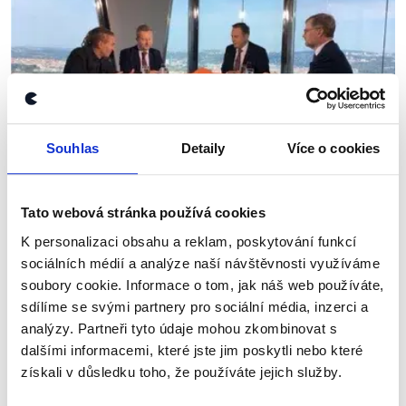
Souhlas
Detaily
Více o cookies
OVĚŘENO
Tato webová stránka používá cookies
Vláda a vládnutí
K personalizaci obsahu a reklam, poskytování funkcí
sociálních médií a analýze naší návštěvnosti využíváme
27. května 2018
soubory cookie. Informace o tom, jak náš web používáte,
Místopředseda vlády Brabec se v Otázkách
sdílíme se svými partnery pro sociální média, inzerci a
Václava Moravce utkal s předsedy ODS a Pirátů.
analýzy. Partneři tyto údaje mohou zkombinovat s
Mluvili pochopitelně o skládání nové vlády, o
dalšími informacemi, které jste jim poskytli nebo které
poměrech v poslanecké sněmovně a také o
získali v důsledku toho, že používáte jejich služby.
některých...