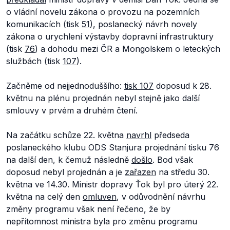
o vládní novelu zákona o provozu na pozemních
komunikacích (tisk
51
), poslanecký návrh novely
zákona o urychlení výstavby dopravní infrastruktury
(tisk
76
) a dohodu mezi ČR a Mongolskem o leteckých
službách (tisk
107
).
Začněme od nejjednoduššího:
tisk 107
doposud k 28.
květnu na plénu projednán nebyl stejně jako další
smlouvy v prvém a druhém čtení.
Na začátku schůze 22. května
navrhl
předseda
poslaneckého klubu ODS Stanjura projednání tisku 76
na další den, k čemuž následně
došlo
. Bod však
doposud nebyl projednán a je
zařazen
na středu 30.
května ve 14.30. Ministr dopravy Ťok byl pro úterý 22.
května na celý den
omluven
, v odůvodnění návrhu
změny programu však není řečeno, že by
nepřítomnost ministra byla pro změnu programu