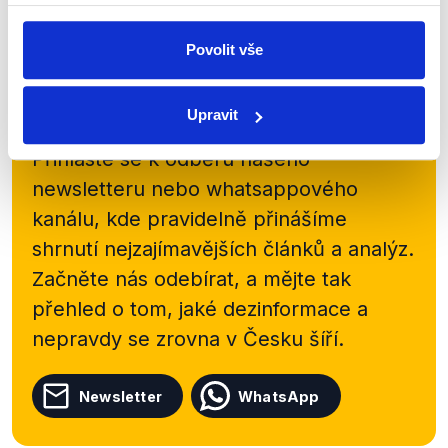
Číst dál
Povolit vše
Zůstaňme v kontaktu
Upravit
Přihlaste se k odběru našeho
newsletteru nebo
whatsappového
kanálu, kde pravidelně přinášíme
shrnutí nejzajímavějších článků a analýz.
Začněte nás odebírat, a mějte tak
přehled o tom, jaké dezinformace a
nepravdy se zrovna v Česku šíří.
Newsletter
WhatsApp