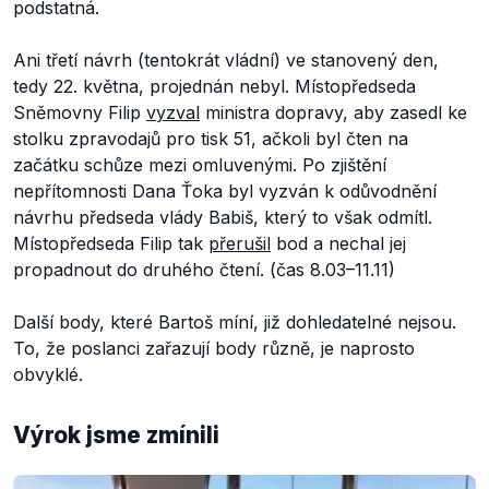
podstatná.
Ani třetí návrh (tentokrát vládní) ve stanovený den,
tedy 22. května, projednán nebyl. Místopředseda
Sněmovny Filip
vyzval
ministra dopravy, aby zasedl ke
stolku zpravodajů pro tisk 51, ačkoli byl čten na
začátku schůze mezi omluvenými. Po zjištění
nepřítomnosti Dana Ťoka byl vyzván k odůvodnění
návrhu předseda vlády Babiš, který to však odmítl.
Místopředseda Filip tak
přerušil
bod a nechal jej
propadnout do druhého čtení. (čas 8.03–11.11)
Další body, které Bartoš míní, již dohledatelné nejsou.
To, že poslanci zařazují body různě, je naprosto
obvyklé.
Výrok jsme zmínili