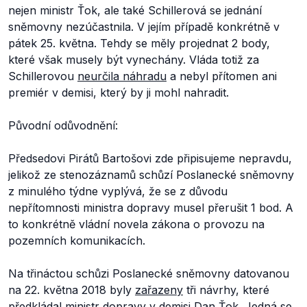
nejen ministr Ťok, ale také Schillerová se jednání
sněmovny nezúčastnila. V jejím případě konkrétně v
pátek 25. května. Tehdy se měly projednat 2 body,
které však musely být vynechány. Vláda totiž za
Schillerovou
neurčila náhradu
a nebyl přítomen ani
premiér v demisi, který by ji mohl nahradit.
Původní odůvodnění:
Předsedovi Pirátů Bartošovi zde připisujeme nepravdu,
jelikož ze stenozáznamů schůzí Poslanecké sněmovny
z minulého týdne vyplývá, že se z důvodu
nepřítomnosti ministra dopravy musel přerušit 1 bod. A
to konkrétně vládní novela zákona o provozu na
pozemních komunikacích.
Na třináctou schůzi Poslanecké sněmovny datovanou
na 22. května 2018 byly
zařazeny
tři návrhy, které
předkládal
ministr dopravy v demisi Dan Ťok. Jedná se