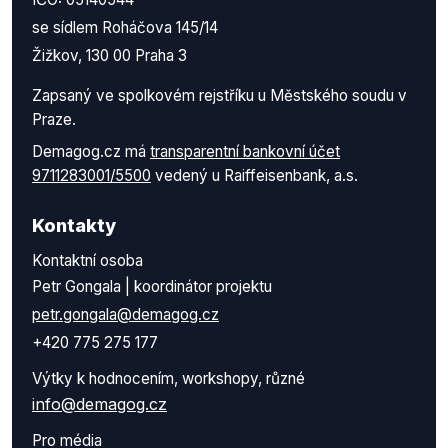
se sídlem Roháčova 145/14
Žižkov, 130 00 Praha 3
Zapsaný ve spolkovém rejstříku u Městského soudu v
Praze.
Demagog.cz má
transparentní bankovní účet
9711283001/5500
vedený u Raiffeisenbank, a.s.
Kontakty
Kontaktní osoba
Petr Gongala | koordinátor projektu
petr.gongala@demagog.cz
+420 775 275 177
Výtky k hodnocením, workshopy, různé
info@demagog.cz
Pro média