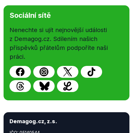
Sociální sítě
Nenechte si ujít nejnovější události
z Demagog.cz. Sdílením našich
příspěvků přátelům podpoříte naši
práci.
Demagog.cz, z.s.
IČO: 05140544