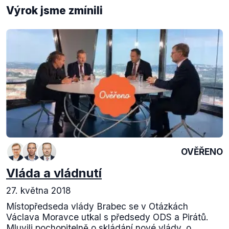
Výrok jsme zmínili
OVĚŘENO
Vláda a vládnutí
27. května 2018
Místopředseda vlády Brabec se v Otázkách
Václava Moravce utkal s předsedy ODS a Pirátů.
Mluvili pochopitelně o skládání nové vlády, o