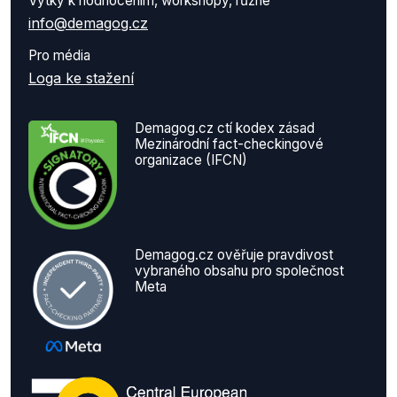
Výtky k hodnocením, workshopy, různé
info@demagog.cz
Pro média
Loga ke stažení
Demagog.cz ctí kodex zásad
Mezinárodní fact-checkingové
organizace (IFCN)
Demagog.cz ověřuje pravdivost
vybraného obsahu pro společnost
Meta