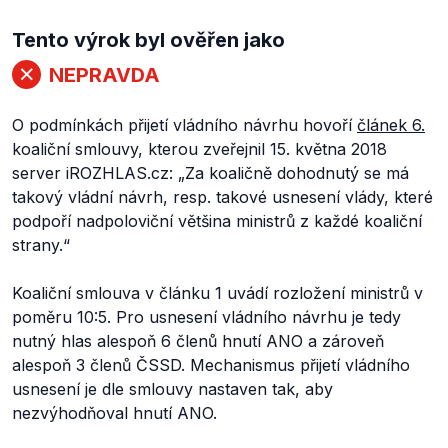
Tento výrok byl ověřen jako
NEPRAVDA
O podmínkách přijetí vládního návrhu hovoří
článek 6.
koaliční smlouvy, kterou zveřejnil 15. května 2018
server iROZHLAS.cz:
„Za koaličně dohodnutý se má
takový vládní návrh, resp. takové usnesení vlády, které
podpoří nadpoloviční většina ministrů z každé koaliční
strany.“
Koaliční smlouva v článku 1 uvádí rozložení ministrů v
poměru 10:5. Pro usnesení vládního návrhu je tedy
nutný hlas alespoň 6 členů hnutí ANO a zároveň
alespoň 3 členů ČSSD. Mechanismus přijetí vládního
usnesení je dle smlouvy nastaven tak, aby
nezvýhodňoval hnutí ANO.