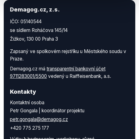
Demagog.cz, z.s.
IČO: 05140544
se sídlem Roháčova 145/14
Žižkov, 130 00 Praha 3
Zapsaný ve spolkovém rejstříku u Městského soudu v
Praze.
Demagog.cz má
transparentní bankovní účet
9711283001/5500
vedený u Raiffeisenbank, a.s.
Kontakty
Kontaktní osoba
Petr Gongala | koordinátor projektu
petr.gongala@demagog.cz
+420 775 275 177