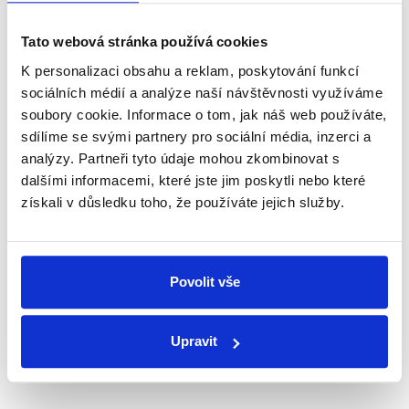
Newsletter
WhatsApp
Tato webová stránka používá cookies
K personalizaci obsahu a reklam, poskytování funkcí
sociálních médií a analýze naší návštěvnosti využíváme
Sociální sítě
soubory cookie. Informace o tom, jak náš web používáte,
sdílíme se svými partnery pro sociální média, inzerci a
Nenechte si ujít nejnovější události
analýzy. Partneři tyto údaje mohou zkombinovat s
dalšími informacemi, které jste jim poskytli nebo které
z Demagog.cz. Sdílením našich
získali v důsledku toho, že používáte jejich služby.
příspěvků přátelům podpoříte naši
práci.
Povolit vše
Upravit