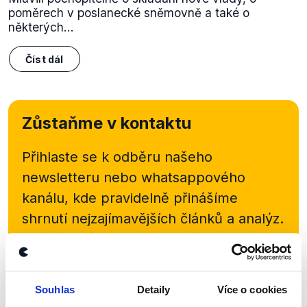
poměrech v poslanecké sněmovně a také o
některých...
Číst dál
Zůstaňme v kontaktu
Přihlaste se k odběru našeho
newsletteru nebo
whatsappového
kanálu, kde pravidelně přinášíme
shrnutí nejzajímavějších článků a analýz.
Začněte nás odebírat, a mějte tak
přehled o tom, jaké dezinformace a
nepravdy se zrovna v Česku šíří.
Souhlas
Detaily
Více o cookies