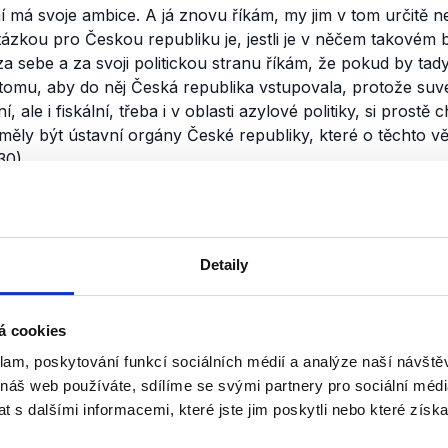
 má svoje ambice. A já znovu říkám, my jim v tom určitě 
zkou pro Českou republiku je, jestli je v něčem takovém b
za sebe a za svoji politickou stranu říkám, že pokud by tad
 tomu, aby do něj Česká republika vstupovala, protože suve
 ale i fiskální, třeba i v oblasti azylové politiky, si prost
 měly být ústavní orgány České republiky, které o těchto 
30)
nili
Evropská debata na Se
Detaily
19. května 2019
Seznam Zprávy ve spolupráci s o
á cookies
připravily debatu zástupců čtyř st
klam, poskytování funkcí sociálních médií a analýze naší návšt
Česko do Evropského parlamentu.
 náš web používáte, sdílíme se svými partnery pro sociální média
nemohli chybět, a tak si můžete v n
 s dalšími informacemi, které jste jim poskytli nebo které získa
OVĚŘENO
Číst dál