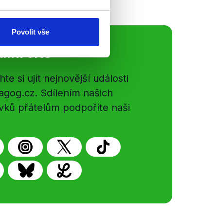
Povolit vše
ální sítě
e si ujít nejnovější události
gog.cz. Sdílením našich
vků přátelům podpoříte naši