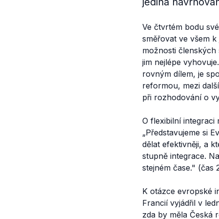
jediná navrhova
Ve čtvrtém bodu sv
směřovat ve všem k j
možnosti členských s
jim nejlépe vyhovuje.
rovným dílem, je spo
reformou, mezi další
při rozhodování o vy
O flexibilní integraci
„
Představujeme si Ev
dělat efektivněji, a 
stupně integrace. Na
stejném čase."
(čas 2
K otázce evropské i
Francií vyjádřil v l
zda by měla Česká re