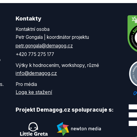
Kontakty
Kontaktní osoba
Petr Gongala | koordinátor projektu
petr.gongala@demagog.cz
+420 775 275 177
o
Výtky k hodnocením, workshopy, různé
info@demagog.cz
s.
Pro média
Loga ke stažení
Projekt Demagog.cz spolupracuje s: