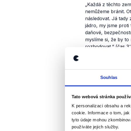
„
Každá z těchto zemí
nemůžeme bránit. Otá
následovat. Já tady 
jádro, my jsme proti
daňové, bezpečnostní,
myslíme si, že by to
rozhodovat.“
(čas 3:
Výrok jsme zmí
Souhlas
Tato webová stránka použív
K personalizaci obsahu a re
cookie. Informace o tom, jak
tyto údaje mohou zkombinovat
používáte jejich služby.