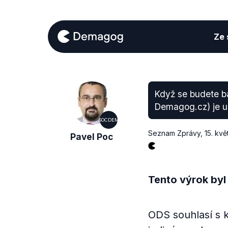
Ze s
Když se budete ba
Demagog.cz) je ud
SOCDEM
Seznam Zprávy
,
15. kvě
Pavel Poc
Tento výrok byl
ODS souhlasí s 