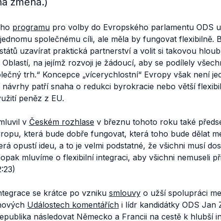
ná změna.)
ého
programu
pro volby do Evropského parlamentu ODS uv
ednomu společnému cíli, ale měla by fungovat flexibilně. 
tátů uzavírat praktická partnerství a volit si takovou hloub
 Oblastí, na jejímž rozvoji je žádoucí, aby se podílely všec
lečný trh.“
Koncepce „vícerychlostní“ Evropy však není j
 návrhy patří snaha o redukci byrokracie nebo větší flexibi
užití peněz z EU.
 mluvil v
Českém rozhlase
v březnu tohoto roku také předse
ropu, která bude dobře fungovat, která toho bude dělat m
která opustí ideu, a to je velmi podstatné, že všichni musí d
opak mluvíme o flexibilní integraci, aby všichni nemuseli př
:23)
ntegrace se krátce po vzniku
smlouvy
o užší spolupráci m
ednových
Událostech komentářích
i lídr kandidátky ODS Jan 
publika následovat Německo a Francii na cestě k hlubší in