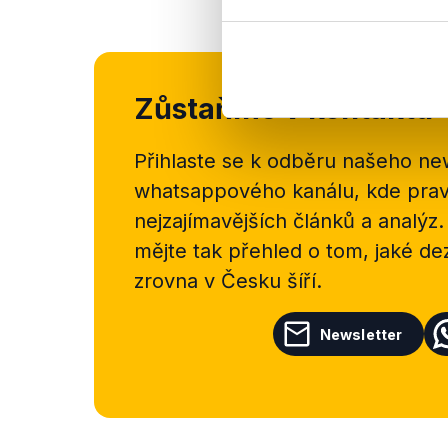
Zůstaňme v kontaktu
Přihlaste se k odběru našeho
new
whatsappového kanálu, kde pravi
nejzajímavějších článků a analýz.
mějte tak přehled o tom, jaké d
zrovna v Česku šíří.
Newsletter