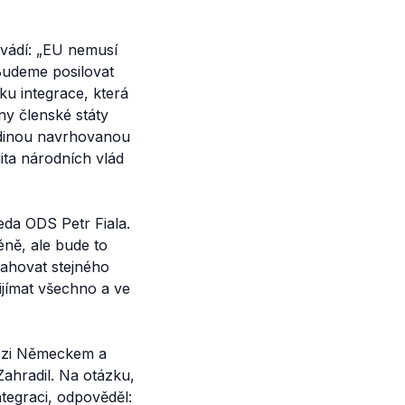
ádí: „
EU nemusí
Budeme posilovat
ku integrace, která
hny členské státy
edinou navrhovanou
lita národních vlád
da ODS Petr Fiala.
éně, ale bude to
osahovat stejného
ijímat všechno a ve
ezi Německem a
Zahradil. Na otázku,
tegraci, odpověděl: