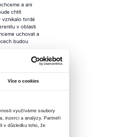
nechceme a ani
ude chtít
y vznikalo tvrdé
renitu v oblasti
ě chceme uchovat a
věcech budou
znam Zprávy
Více o cookies
rganizací Europeum
ran kandidujících za
ěvnosti využíváme soubory
 U toho jsme
, inzerci a analýzy. Partneři
aší...
li v důsledku toho, že