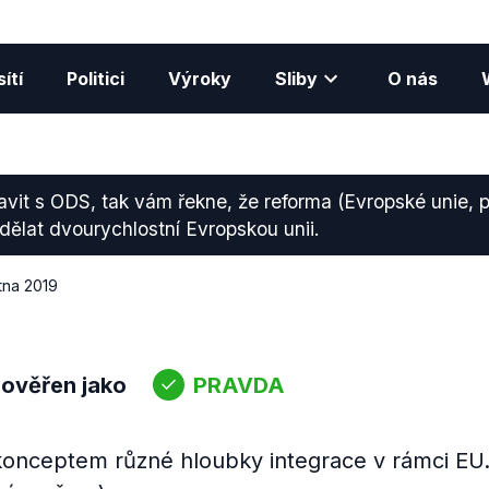
ítí
Politici
Výroky
Sliby
O nás
vit s ODS, tak vám řekne, že reforma (Evropské unie, 
ělat dvourychlostní Evropskou unii.
tna 2019
 ověřen jako
PRAVDA
konceptem různé hloubky integrace v rámci EU.