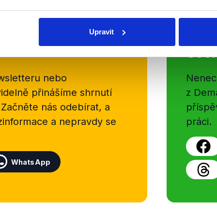
Upravit
Soci
sletteru nebo
Nenecht
delně přinášíme shrnutí
z Dema
 Začněte nás odebírat, a
příspě
ezinformace a nepravdy se
práci.
WhatsApp