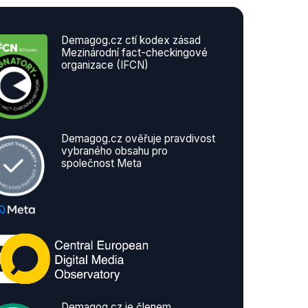
Demagog.cz ctí kodex zásad
Mezinárodní fact-checkingové
organizace (IFCN)
Demagog.cz ověřuje pravdivost
vybraného obsahu pro
společnost Meta
Demagog.cz je členem