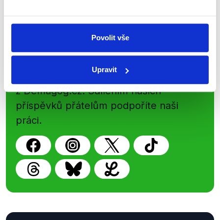
Newsletter
WhatsApp
Povolit vše
Sociální sítě
Upravit
Nenechte si ujít nejnovější události
z Demagog.cz. Sdílením našich
příspěvků přátelům podpoříte naši
práci.