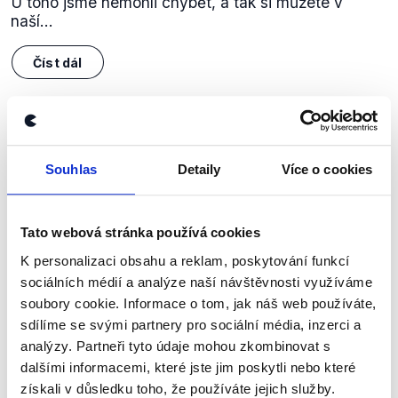
U toho jsme nemohli chybět, a tak si můžete v
naší...
Číst dál
Zůstaňme v kontaktu
Souhlas
Detaily
Více o cookies
Přihlaste se k odběru našeho
newsletteru nebo
whatsappového
Tato webová stránka používá cookies
kanálu, kde pravidelně přinášíme
K personalizaci obsahu a reklam, poskytování funkcí
shrnutí nejzajímavějších článků a analýz.
sociálních médií a analýze naší návštěvnosti využíváme
Začněte nás odebírat, a mějte tak
soubory cookie. Informace o tom, jak náš web používáte,
přehled o tom, jaké dezinformace a
sdílíme se svými partnery pro sociální média, inzerci a
analýzy. Partneři tyto údaje mohou zkombinovat s
nepravdy se zrovna v Česku šíří.
dalšími informacemi, které jste jim poskytli nebo které
získali v důsledku toho, že používáte jejich služby.