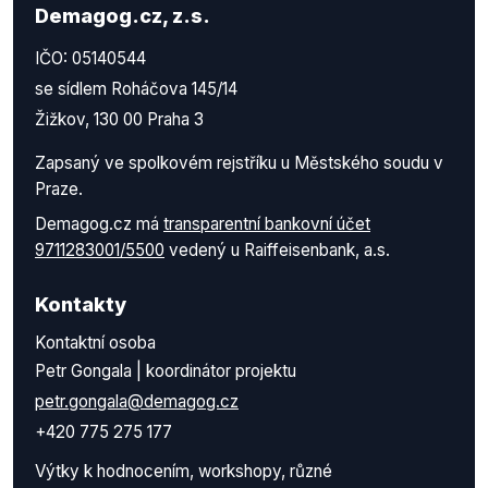
Demagog.cz, z.s.
IČO: 05140544
se sídlem Roháčova 145/14
Žižkov, 130 00 Praha 3
Zapsaný ve spolkovém rejstříku u Městského soudu v
Praze.
Demagog.cz má
transparentní bankovní účet
9711283001/5500
vedený u Raiffeisenbank, a.s.
Kontakty
Kontaktní osoba
Petr Gongala | koordinátor projektu
petr.gongala@demagog.cz
+420 775 275 177
Výtky k hodnocením, workshopy, různé