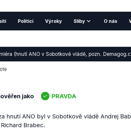
ítí
Politici
Výroky
Sliby
O nás
emiéra (hnutí ANO v Sobotkově vládě, pozn. Demagog.c
2019
 ověřen jako
PRAVDA
a hnutí ANO byl v Sobotkově vládě Andrej Bab
 Richard Brabec.