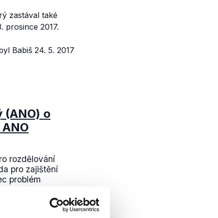
ý zastával také
3. prosince 2017.
yl Babiš 24. 5. 2017
ý (ANO) o
í ANO
ro rozdělování
a pro zajištění
ec problém
y se přeli...