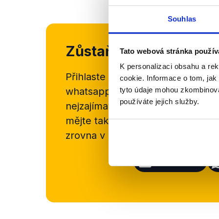
Souhlas
Zůstaňme v kontaktu
Tato webová stránka použív
K personalizaci obsahu a re
Přihlaste se k odběru našeho
new
cookie. Informace o tom, jak
whatsappového kanálu, kde pravi
tyto údaje mohou zkombinovat
používáte jejich služby.
nejzajímavějších článků a analýz.
mějte tak přehled o tom, jaké d
zrovna v Česku šíří.
Newsletter