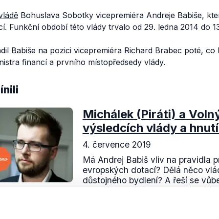
vládě
Bohuslava Sobotky vicepremiéra Andreje Babiše, kter
cí. Funkční období této vlády trvalo od 29. ledna 2014 do 1
il Babiše na pozici vicepremiéra Richard Brabec poté, co b
istra financí a prvního místopředsedy vlády.
nili
Michálek (Piráti) a Voln
výsledcích vlády a hnut
4. července 2019
Má Andrej Babiš vliv na pravidla p
evropských dotací? Dělá něco vlád
důstojného bydlení? A řeší se vůb
exekucí? Nad těmito i dalšími témat
OVĚŘENO
Číst dál