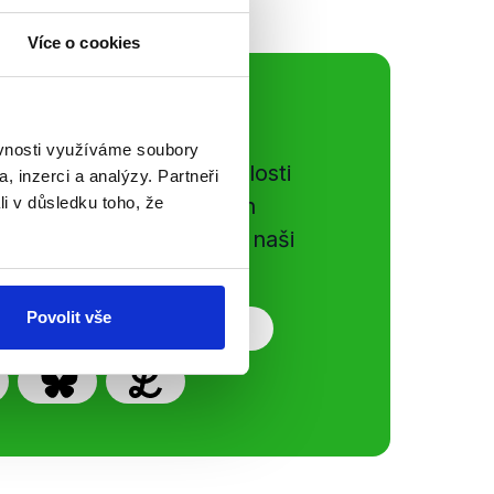
Více o cookies
ální sítě
ěvnosti využíváme soubory
e si ujít nejnovější události
, inzerci a analýzy. Partneři
gog.cz. Sdílením našich
li v důsledku toho, že
vků přátelům podpoříte naši
Povolit vše