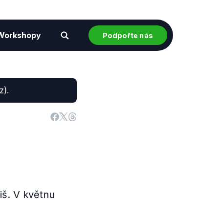
Workshopy
Podpořte nás
z).
iš. V květnu