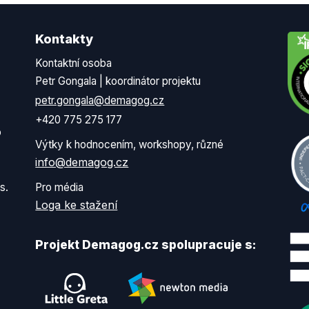
Kontakty
Kontaktní osoba
Petr Gongala | koordinátor projektu
petr.gongala@demagog.cz
+420 775 275 177
o
Výtky k hodnocením, workshopy, různé
info@demagog.cz
s.
Pro média
Loga ke stažení
Projekt Demagog.cz spolupracuje s: