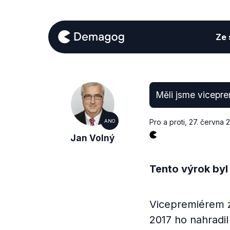
Ze s
Měli jsme vicepr
Pro a proti
,
27. června 
ANO
Jan Volný
Tento výrok byl
Vicepremiérem z
2017 ho nahradil