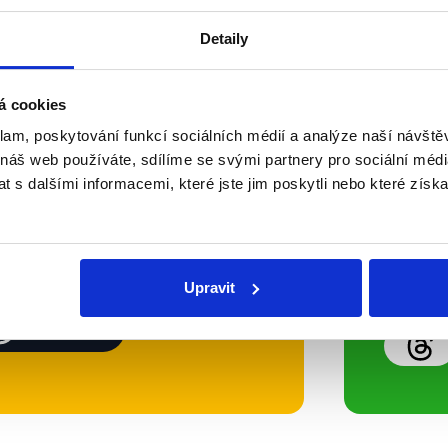
Detaily
Soci
á cookies
klam, poskytování funkcí sociálních médií a analýze naší návšt
sletteru nebo
Nenecht
 náš web používáte, sdílíme se svými partnery pro sociální média
delně přinášíme shrnutí
z Dema
 s dalšími informacemi, které jste jim poskytli nebo které získa
 Začněte nás odebírat, a
příspě
ezinformace a nepravdy se
práci.
Upravit
WhatsApp