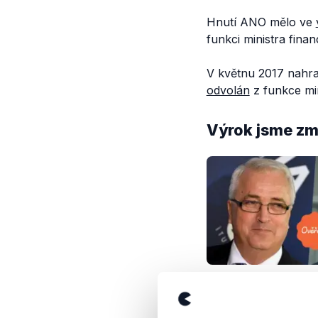
Hnutí ANO mělo ve
funkci ministra finan
V květnu 2017 nahrad
odvolán
z funkce min
Výrok jsme zmí