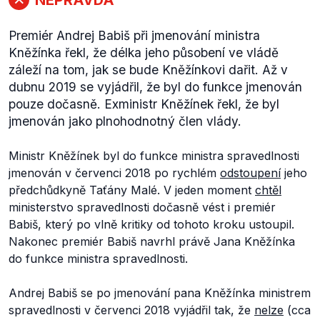
Premiér Andrej Babiš při jmenování ministra
Kněžínka řekl, že délka jeho působení ve vládě
záleží na tom, jak se bude Kněžínkovi dařit. Až v
dubnu 2019 se vyjádřil, že byl do funkce jmenován
pouze dočasně. Exministr Kněžínek řekl, že byl
jmenován jako plnohodnotný člen vlády.
Ministr Kněžínek byl do funkce ministra spravedlnosti
jmenován v červenci 2018 po rychlém
odstoupení
jeho
předchůdkyně Taťány Malé. V jeden moment
chtěl
ministerstvo spravedlnosti dočasně vést i premiér
Babiš, který po vlně kritiky od tohoto kroku ustoupil.
Nakonec premiér Babiš navrhl právě Jana Kněžínka
do funkce ministra spravedlnosti.
Andrej Babiš se po jmenování pana Kněžínka ministrem
spravedlnosti v červenci 2018 vyjádřil tak, že
nelze
(cca