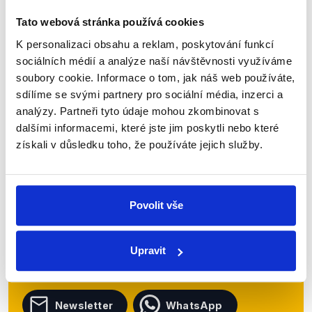
exekucí? Nad těmito i dalšími tématy se přeli...
Tato webová stránka používá cookies
Číst dál
K personalizaci obsahu a reklam, poskytování funkcí
sociálních médií a analýze naší návštěvnosti využíváme
soubory cookie. Informace o tom, jak náš web používáte,
sdílíme se svými partnery pro sociální média, inzerci a
Zůstaňme v kontaktu
analýzy. Partneři tyto údaje mohou zkombinovat s
dalšími informacemi, které jste jim poskytli nebo které
Přihlaste se k odběru našeho
získali v důsledku toho, že používáte jejich služby.
newsletteru nebo
whatsappového
kanálu, kde pravidelně přinášíme
shrnutí nejzajímavějších článků a analýz.
Povolit vše
Začněte nás odebírat, a mějte tak
přehled o tom, jaké dezinformace a
Upravit
nepravdy se zrovna v Česku šíří.
Newsletter
WhatsApp