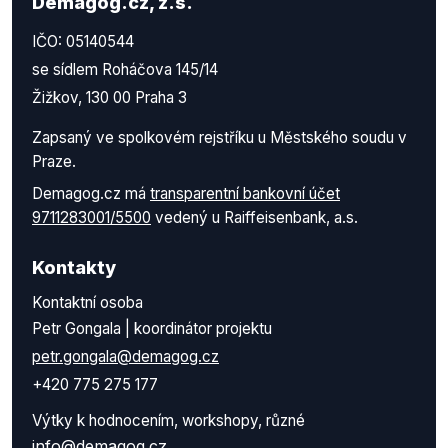
Demagog.cz, z.s.
IČO: 05140544
se sídlem Roháčova 145/14
Žižkov, 130 00 Praha 3
Zapsaný ve spolkovém rejstříku u Městského soudu v
Praze.
Demagog.cz má
transparentní bankovní účet
9711283001/5500
vedený u Raiffeisenbank, a.s.
Kontakty
Kontaktní osoba
Petr Gongala | koordinátor projektu
petr.gongala@demagog.cz
+420 775 275 177
Výtky k hodnocením, workshopy, různé
info@demagog.cz