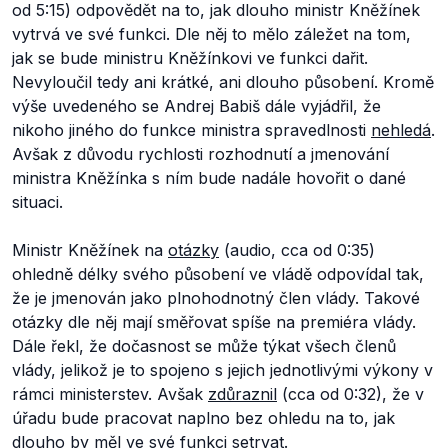
od 5:15) odpovědět na to, jak dlouho ministr Kněžínek
vytrvá ve své funkci. Dle něj to mělo záležet na tom,
jak se bude ministru Kněžínkovi ve funkci dařit.
Nevyloučil tedy ani krátké, ani dlouho působení. Kromě
výše uvedeného se Andrej Babiš dále vyjádřil, že
nikoho jiného do funkce ministra spravedlnosti
nehledá
.
Avšak z důvodu rychlosti rozhodnutí a jmenování
ministra Kněžínka s ním bude nadále hovořit o dané
situaci.
Ministr Kněžínek na
otázky
(audio, cca od 0:35)
ohledně délky svého působení ve vládě odpovídal tak,
že je jmenován jako plnohodnotný člen vlády. Takové
otázky dle něj mají směřovat spíše na premiéra vlády.
Dále řekl, že dočasnost se může týkat všech členů
vlády, jelikož je to spojeno s jejich jednotlivými výkony v
rámci ministerstev. Avšak
zdůraznil
(cca od 0:32), že v
úřadu bude pracovat naplno bez ohledu na to, jak
dlouho by měl ve své funkci setrvat.