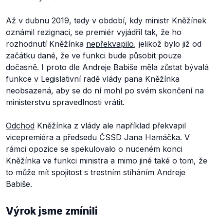
Až v dubnu 2019, tedy v období, kdy ministr Kněžínek
oznámil rezignaci, se premiér vyjádřil tak, že ho
rozhodnutí Kněžínka
nepřekvapilo
, jelikož bylo již od
začátku dané, že ve funkci bude působit pouze
dočasně. I proto dle Andreje Babiše měla zůstat bývalá
funkce v Legislativní radě vlády pana Kněžínka
neobsazená, aby se do ní mohl po svém skončení na
ministerstvu spravedlnosti vrátit.
Odchod
Kněžínka z vlády ale například překvapil
vicepremiéra a předsedu ČSSD Jana Hamáčka. V
rámci opozice se spekulovalo o nuceném konci
Kněžínka ve funkci ministra a mimo jiné také o tom, že
to může mít spojitost s trestním stíháním Andreje
Babiše.
Výrok jsme zmínili