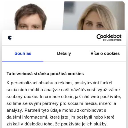
Souhlas
Detaily
Více o cookies
OVĚŘENO
Tato webová stránka používá cookies
Dita Charanzová a Marcel Kolaja o
K personalizaci obsahu a reklam, poskytování funkcí
volbě předsedkyně Evropské komise
sociálních médií a analýze naší návštěvnosti využíváme
soubory cookie. Informace o tom, jak náš web používáte,
11. července 2019
sdílíme se svými partnery pro sociální média, inzerci a
Dita Charanzová (ANO) a Marcel Kolaja (Piráti) se
analýzy. Partneři tyto údaje mohou zkombinovat s
stali českými místopředsedy Evropského
dalšími informacemi, které jste jim poskytli nebo které
parlamentu. V pořadu Události, komentáře se
získali v důsledku toho, že používáte jejich služby.
vyjádřili k volbě nové předsedkyně Evropské komise