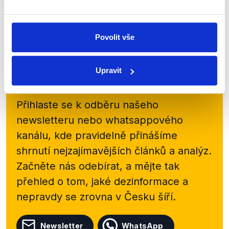
a...
Číst dál
Povolit vše
Upravit
Zůstaňme v kontaktu
Přihlaste se k odběru našeho
newsletteru nebo
whatsappového
kanálu, kde pravidelně přinášíme
shrnutí nejzajímavějších článků a analýz.
Začněte nás odebírat, a mějte tak
přehled o tom, jaké dezinformace a
nepravdy se zrovna v Česku šíří.
Newsletter
WhatsApp