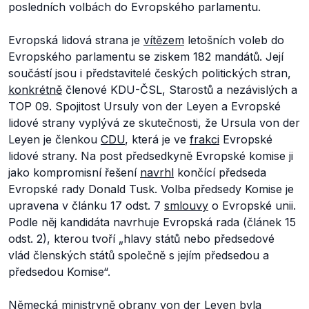
posledních volbách do Evropského parlamentu.
Evropská lidová strana je
vítězem
letošních voleb do
Evropského parlamentu se ziskem 182 mandátů. Její
součástí jsou i představitelé českých politických stran,
konkrétně
členové KDU-ČSL, Starostů a nezávislých a
TOP 09. Spojitost Ursuly von der Leyen a Evropské
lidové strany vyplývá ze skutečnosti, že Ursula von der
Leyen je členkou
CDU
, která je ve
frakci
Evropské
lidové strany. Na post předsedkyně Evropské komise ji
jako kompromisní řešení
navrhl
končící předseda
Evropské rady Donald Tusk. Volba předsedy Komise je
upravena v článku 17 odst. 7
smlouvy
o Evropské unii.
Podle něj kandidáta navrhuje Evropská rada (článek 15
odst. 2), kterou tvoří „
hlavy států nebo předsedové
vlád členských států společně s jejím předsedou a
předsedou Komise“.
Německá ministryně obrany von der Leyen byla