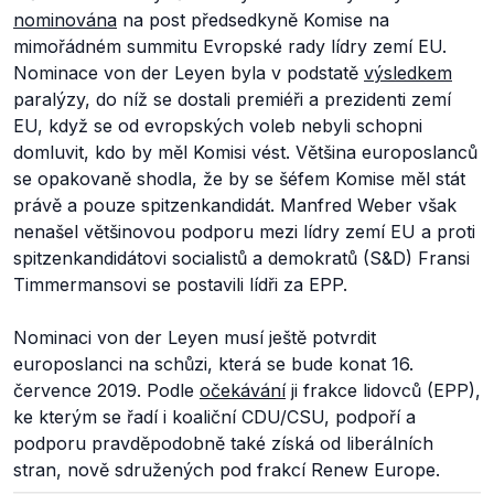
nominována
na post předsedkyně Komise na
mimořádném summitu Evropské rady lídry zemí EU.
Nominace von der Leyen byla v podstatě
výsledkem
paralýzy, do níž se dostali premiéři a prezidenti zemí
EU, když se od evropských voleb nebyli schopni
domluvit, kdo by měl Komisi vést. Většina europoslanců
se opakovaně shodla, že by se šéfem Komise měl stát
právě a pouze spitzenkandidát. Manfred Weber však
nenašel většinovou podporu mezi lídry zemí EU a proti
spitzenkandidátovi socialistů a demokratů (S&D) Fransi
Timmermansovi se postavili lídři za EPP.
Nominaci von der Leyen musí ještě potvrdit
europoslanci na schůzi, která se bude konat 16.
července 2019. Podle
očekávání
ji frakce lidovců (EPP),
ke kterým se řadí i koaliční CDU/CSU, podpoří a
podporu pravděpodobně také získá od liberálních
stran, nově sdružených pod frakcí Renew Europe.