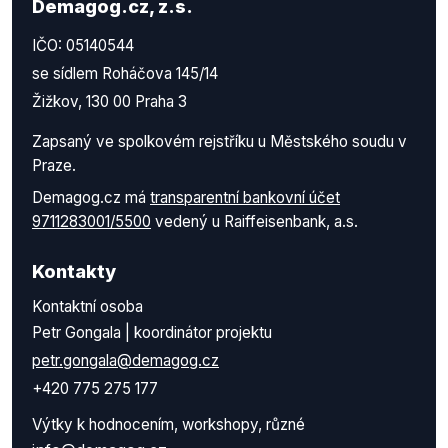
Demagog.cz, z.s.
IČO: 05140544
se sídlem Roháčova 145/14
Žižkov, 130 00 Praha 3
Zapsaný ve spolkovém rejstříku u Městského soudu v
Praze.
Demagog.cz má
transparentní bankovní účet
9711283001/5500
vedený u Raiffeisenbank, a.s.
Kontakty
Kontaktní osoba
Petr Gongala | koordinátor projektu
petr.gongala@demagog.cz
+420 775 275 177
Výtky k hodnocením, workshopy, různé