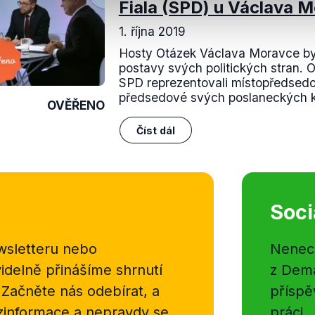
Fiala (SPD) u Václava 
1. října 2019
Hosty Otázek Václava Moravce by
postavy svých politických stran. O
SPD reprezentovali místopředsedo
předsedové svých poslaneckých klu
OVĚŘENO
Číst dál
Soci
sletteru nebo
Nenecht
delně přinášíme shrnutí
z Dema
 Začněte nás odebírat, a
příspě
ezinformace a nepravdy se
práci.