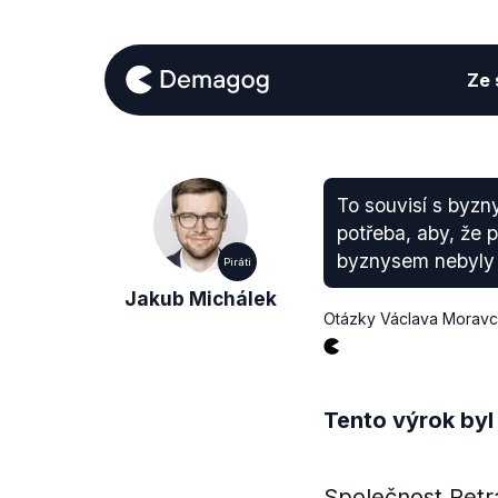
Ze s
To souvisí s byzn
potřeba, aby, že 
byznysem nebyly 
Piráti
Jakub Michálek
Otázky Václava Morav
Tento výrok byl
Společnost Petr