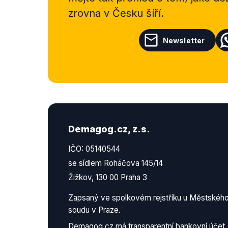
zrovna v Česku šíří.
Newsletter
Demagog.cz, z.s.
IČO: 05140544
se sídlem Roháčova 145/14
Žižkov, 130 00 Praha 3
Zapsaný ve spolkovém rejstříku u Městskéh
soudu v Praze.
Demagog.cz má
transparentní bankovní účet