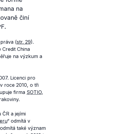
emana na
ovaně činí
F.
zpráva (
str. 29
).
 Credit China
měřuje na výzkum a
007. Licenci pro
 roce 2010, o tři
tupuje firma
SOTIO
,
rakoviny.
ČR a jejími
eru
“ odmítá v
 a odmítá také význam