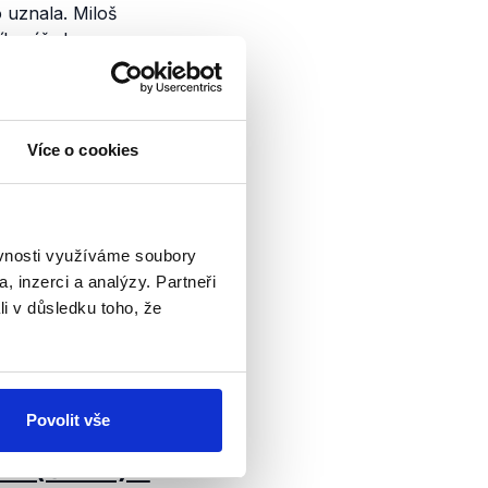
o uznala. Miloš
ího úřadu pro
u firmou Huawei, s
dně lze tvrdit, že
Více o cookies
ala
již v roce 2016, a
Miloš Zeman jako
ším v ekonomické
vnit Čínu v
ěvnosti využíváme soubory
v rámci své
, inzerci a analýzy. Partneři
nu ekonomických
li v důsledku toho, že
 němž by uvedl, že
pomoci.
Povolit vše
lek (ČSSD) a