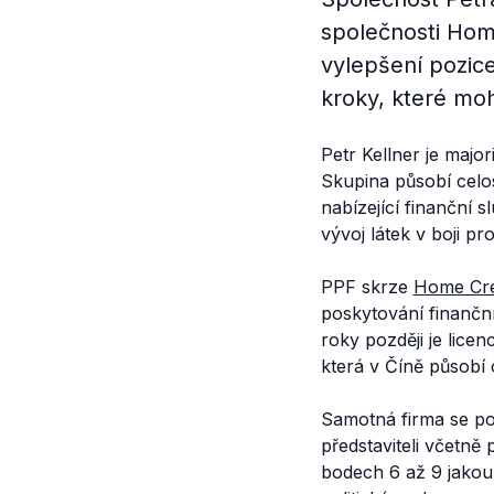
společnosti Hom
vylepšení pozic
kroky, které mo
Petr Kellner je majo
Skupina působí celo
nabízející finanční 
vývoj látek v boji pro
PPF skrze
Home Cre
poskytování finančn
roky později je lice
která v Číně působí 
Samotná firma se pom
představiteli včetně
bodech 6 až 9 jakouk