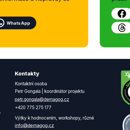
WhatsApp
Kontakty
Kontaktní osoba
Petr Gongala | koordinátor projektu
petr.gongala@demagog.cz
+420 775 275 177
o
Výtky k hodnocením, workshopy, různé
info@demagog.cz