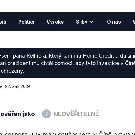
ítí
Politici
Výroky
Sliby
O nás
ysem pana Kellnera, který tam má Home Credit a další in
pan prezident mu chtěl pomoci, aby tyto investice v Čí
ohroženy.
ce
,
22. září 2019
 ověřen jako
NEOVĚŘITELNÉ
a Kellnera PPF má v současnosti v Číně aktiva 