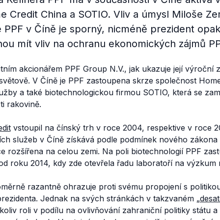
e Credit China a SOTIO. Vliv a úmysl Miloše Z
e PPF v Číně je sporný, nicméně prezident opak
hou mít vliv na ochranu ekonomických zájmů PP
ritním akcionářem PPF Group N.V., jak ukazuje její výroční 
světově. V Číně je PPF zastoupena skrze společnost Home
služby a také biotechnologickou firmou SOTIO, která se za
ti rakovině.
dit
vstoupil na čínský trh v roce 2004, respektive v roce 2
ích služeb v Číně získává podle podmínek nového zákona v
nce rozšířena na celou zemi. Na poli biotechnologií PPF zas
od roku 2014, kdy zde otevřela řadu laboratoří na výzkum 
ěrně razantně ohrazuje proti svému propojení s politikou 
 prezidenta. Jednak na svých stránkách v takzvaném „
desat
oliv roli v podílu na ovlivňování zahraniční politiky státu