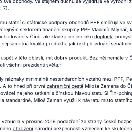
o své obchody. Ve stejném duchu se vyjadřuje ve výroční z
r. 7).
mu státní či státnické podpory obchodů PPF směřuje ve svý
 veřejným sektorem finanční skupiny PPF Vladimír Mlynář, k
chodování v Číně, ale klade ji jen jen jako
doplněk
, pomysl
e něj samotná kvalita produktu, jak řekl při jednání senátní
 uspět v této oblasti, mít dobrý produkt. Bez něj nemáte v 
i všichni prezidenti světa.“
evily náznaky minimálně nestandardních vztahů mezi PPF, P
 A to hned při první
zahraniční cestě
Miloše Zemana do Čí
rovázel na jeho setkání s čínskou hlavou státu Si Ťin-pchin
la standardně, Miloš Zeman využil k návratu místo státníh
i
vzbudila v prosinci 2018 podezření ze strany české bezp
ného
ohrožení
národní bezpečnosti vzhledem ke skutečnos