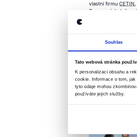
vlastní firmu
CETIN
,
Zeman následně na
kybernetickou a inf
níž firma PPF pode
PPF měla v Číně siln
Souhlas
měla vliv i na celou
to i přes zjevnou sn
prezident zastává j
Tato webová stránka použív
oblasti, je otázkou, 
K personalizaci obsahu a re
případném ohrožení 
cookie. Informace o tom, jak
ekonomické diplomac
tyto údaje mohou zkombinovat
zájmů PPF v Číně. N
používáte jejich služby.
by jeho aktivita byl
Výrok jsme zmí