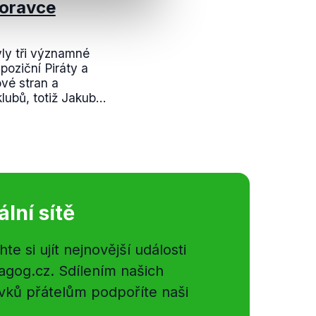
Moravce
ly tři významné
poziční Piráty a
vé stran a
bů, totiž Jakub...
ální sítě
e si ujít nejnovější události
gog.cz. Sdílením našich
vků přátelům podpoříte naši