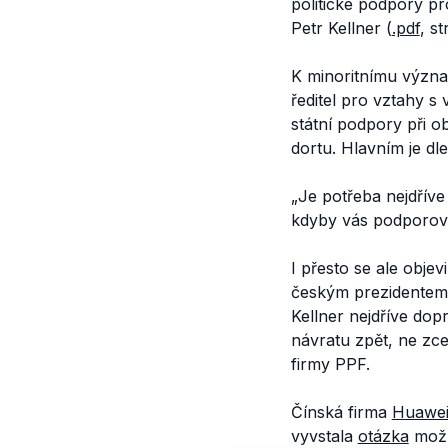
politické podpory pr
Petr Kellner (
.pdf
, st
K minoritnímu význa
ředitel pro vztahy s
státní podpory při ob
dortu. Hlavním je dl
„Je potřeba nejdříve
kdyby vás podporoval
I přesto se ale obj
českým prezidentem.
Kellner nejdříve dop
návratu zpět, ne zce
firmy PPF.
Čínská firma
Huawe
vyvstala
otázka
mož