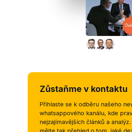
Zůstaňme v kontaktu
Přihlaste se k odběru našeho
new
whatsappového kanálu, kde pravi
nejzajímavějších článků a analýz.
mějte tak přehled o tom, jaké d