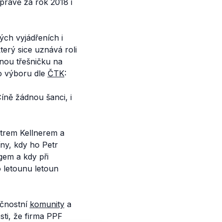
právě za rok 2018 i
ch vyjádřeních i
terý sice uznává roli
nou třešničku na
ho výboru dle
ČTK
:
Číně žádnou šanci, i
etrem Kellnerem a
ny, kdy ho Petr
gem a kdy při
o letounu letoun
ečnostní
komunity
a
ti, že firma PPF