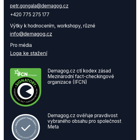
petr.gongala@demagog.cz
+420 775 275 177
Výtky k hodnocením, workshopy, různé
info@demagog.cz
Pro média
Loga ke stažení
Demagog.cz ctí kodex zásad
Mezinárodní fact-checkingové
organizace (IFCN)
Demagog.cz ověřuje pravdivost
vybraného obsahu pro společnost
Meta