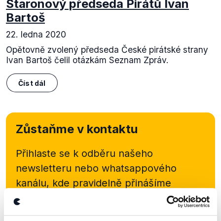
Staronový předseda Pirátů Ivan
Bartoš
22. ledna 2020
Opětovně zvolený předseda České pirátské strany
Ivan Bartoš čelil otázkám Seznam Zpráv.
Číst dál
Zůstaňme v kontaktu
Přihlaste se k odběru našeho
newsletteru nebo
whatsappového
kanálu, kde pravidelně přinášíme
shrnutí nejzajímavějších článků a analýz.
Začněte nás odebírat, a mějte tak