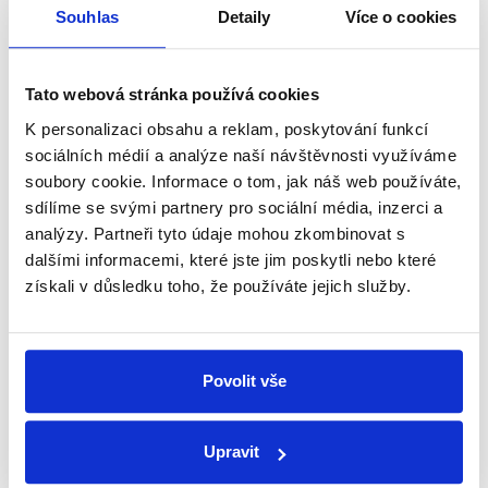
přehled o tom, jaké dezinformace a
Souhlas
Detaily
Více o cookies
nepravdy se zrovna v Česku šíří.
Tato webová stránka používá cookies
Newsletter
WhatsApp
K personalizaci obsahu a reklam, poskytování funkcí
sociálních médií a analýze naší návštěvnosti využíváme
soubory cookie. Informace o tom, jak náš web používáte,
sdílíme se svými partnery pro sociální média, inzerci a
Sociální sítě
analýzy. Partneři tyto údaje mohou zkombinovat s
dalšími informacemi, které jste jim poskytli nebo které
Nenechte si ujít nejnovější události
získali v důsledku toho, že používáte jejich služby.
z Demagog.cz. Sdílením našich
příspěvků přátelům podpoříte naši
práci.
Povolit vše
Upravit