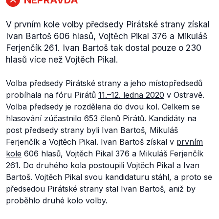
V prvním kole volby předsedy Pirátské strany získal
Ivan Bartoš 606 hlasů, Vojtěch Pikal 376 a Mikuláš
Ferjenčík 261. Ivan Bartoš tak dostal pouze o 230
hlasů více než Vojtěch Pikal.
Volba předsedy Pirátské strany a jeho místopředsedů
probíhala na fóru Pirátů
11.–12. ledna 2020
v Ostravě.
Volba předsedy je rozdělena do dvou kol.
Celkem se
hlasování zúčastnilo 653 členů Pirátů. Kandidáty na
post předsedy strany byli Ivan Bartoš, Mikuláš
Ferjenčík a Vojtěch Pikal. Ivan Bartoš získal v
prvním
kole
606 hlasů, Vojtěch Pikal 376 a Mikuláš Ferjenčík
261. Do druhého kola postoupili Vojtěch Pikal a Ivan
Bartoš. Vojtěch Pikal svou kandidaturu stáhl, a proto se
předsedou Pirátské strany stal Ivan Bartoš, aniž by
proběhlo druhé kolo volby.