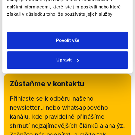
Havlíček
dalšími informacemi, které jste jim poskytli nebo které
13. května 2020
získali v důsledku toho, že používáte jejich služby.
V OVM se sešli předseda Pirátů Ivan Bartoš, ministr
Karel Havlíček a předseda KSČM Vojtěch Filip.
Ověřili jsme tématický blok, který se věnuje
Povolit vše
diplomatickým vazbám s Ruskem, které výrazně...
Číst dál
Upravit
Zůstaňme v kontaktu
Přihlaste se k odběru našeho
newsletteru nebo
whatsappového
kanálu, kde pravidelně přinášíme
shrnutí nejzajímavějších článků a analýz.
Začněte nás odebírat, a mějte tak