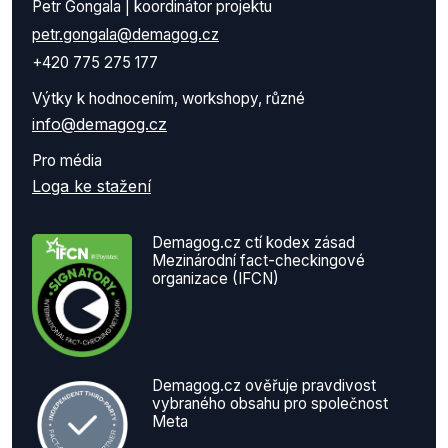
Petr Gongala | koordinátor projektu
petr.gongala@demagog.cz
+420 775 275 177
Výtky k hodnocením, workshopy, různé
info@demagog.cz
Pro média
Loga ke stažení
Demagog.cz ctí kodex zásad
Mezinárodní fact-checkingové
organizace (IFCN)
Demagog.cz ověřuje pravdivost
vybraného obsahu pro společnost
Meta