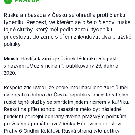
Ruská ambasáda v Česku se ohradila proti článku
týdeníku Respekt, ve kterém se píše o členovi ruské
tajné služby, který měl podle zdrojů týdeníku
přicestovat do země s cílem zlikvidovat dva pražské
politiky.
Ministr Havlíček zmiňuje článek týdeníku Respekt
s názvem „Muž s ricinem“,
publikovaný
26. dubna
2020.
Respekt zde uvedl, že podle informací jeho zdrojů měl
na začátku dubna do České republiky přicestovat člen
ruské tajné služby se smrtícím jedem ricinem v kufříku.
Reakcí na přílet tohoto pasažéra mělo být následné
přidělení policejní ochrany dvěma pražským politikům,
pražskému primátorovi Zdeňku Hřibovi a starostovi
Prahy 6 Ondřeji Kolářovi. Ruská strana tyto politiky