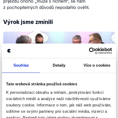
příjezdu onoho „muže s ricinem“, se nám
z pochopitelných důvodů nepodařilo ověřit.
Výrok jsme zmínili
Souhlas
Detaily
Více o cookies
Tato webová stránka používá cookies
K personalizaci obsahu a reklam, poskytování funkcí
OVĚŘENO
sociálních médií a analýze naší návštěvnosti využíváme
Otázky Václava Moravce: Ivan
soubory cookie. Informace o tom, jak náš web používáte,
sdílíme se svými partnery pro sociální média, inzerci a
Bartoš, Vojtěch Filip a Karel
analýzy. Partneři tyto údaje mohou zkombinovat s