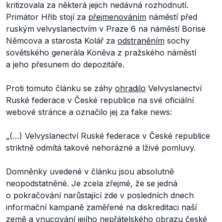
kritizovala za některá jejich nedávná rozhodnutí.
Primátor Hřib stojí za
přejmenováním
náměstí před
ruským velvyslanectvím v Praze 6 na náměstí Borise
Němcova a starosta Kolář za
odstraněním
sochy
sovětského generála Koněva z pražského náměstí
a jeho přesunem do depozitáře.
Proti tomuto článku se záhy
ohradilo
Velvyslanectví
Ruské federace v České republice na své oficiální
webové stránce a označilo jej za fake news:
„(…) Velvyslanectví Ruské federace v České republice
striktně odmítá takové nehorázné a lživé pomluvy.
Domněnky uvedené v článku jsou absolutně
neopodstatněné. Je zcela zřejmé, že se jedná
o pokračování narůstající zde v posledních dnech
informační kampaně zaměřené na diskreditaci naší
země a vnucování jejího nepřátelského obrazu české