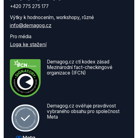
+420 775 275 177
Výtky k hodnocením, workshopy, různé
info@demagog.cz
Pro média
Loga ke stažení
Demagog.cz ctí kodex zásad
Mezinárodní fact-checkingové
organizace (IFCN)
Demagog.cz ověřuje pravdivost
vybraného obsahu pro společnost
Meta