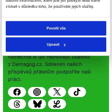
dalšími informacemi, které jste jim poskytli nebo které
nepravdy se zrovna v Česku šíří.
získali v důsledku toho, že používáte jejich služby.
Newsletter
WhatsApp
Povolit vše
Sociální sítě
Upravit
Nenechte si ujít nejnovější události
z Demagog.cz. Sdílením našich
příspěvků přátelům podpoříte naši
práci.