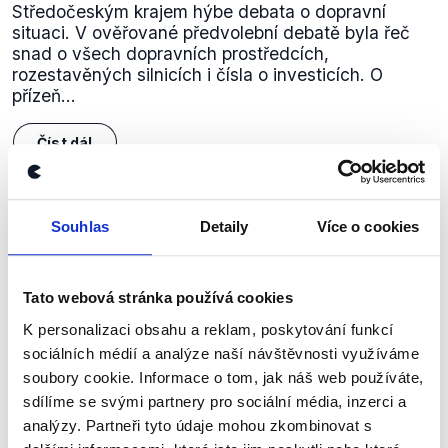
Středočeským krajem hýbe debata o dopravní
situaci. V ověřované předvolební debatě byla řeč
snad o všech dopravních prostředcích,
rozestavěných silnicích i čísla o investicích. O
přízeň...
Číst dál
Souhlas
Detaily
Více o cookies
Zůstaňme v kontaktu
Přihlaste se k odběru našeho
Tato webová stránka používá cookies
newsletteru nebo
whatsappového
K personalizaci obsahu a reklam, poskytování funkcí
kanálu, kde pravidelně přinášíme
sociálních médií a analýze naší návštěvnosti využíváme
shrnutí nejzajímavějších článků a analýz.
soubory cookie. Informace o tom, jak náš web používáte,
sdílíme se svými partnery pro sociální média, inzerci a
Začněte nás odebírat, a mějte tak
analýzy. Partneři tyto údaje mohou zkombinovat s
přehled o tom, jaké dezinformace a