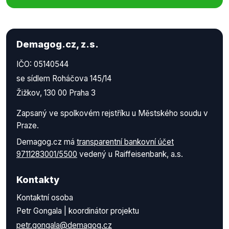
Demagog.cz, z.s.
IČO: 05140544
se sídlem Roháčova 145/14
Žižkov, 130 00 Praha 3
Zapsaný ve spolkovém rejstříku u Městského soudu v
Praze.
Demagog.cz má
transparentní bankovní účet
9711283001/5500
vedený u Raiffeisenbank, a.s.
Kontakty
Kontaktní osoba
Petr Gongala | koordinátor projektu
petr.gongala@demagog.cz