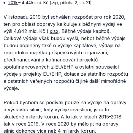
2015
– 4,445 mld. Kč (.zip, příloha 2, str. 21)
V listopadu 2019 byl
schválen
rozpočet pro rok 2020,
ten pro oblast dopravy kalkuluje s běžnými výdaji ve
výši 4,842 mld. Kč (.
xlsx
, Běžné výdaje kapitol).
Celkové výdaje však budou vyšší, neboť běžné výdaje
budou doplněny také o výdaje kapitálové, výdaje na
reprodukci majetku příspěvkových organizací,
předfinancování a kofinancování projektů
spolufinancovaných z EU/EHP a ostatní související
výdaje s projekty EU/EHP, dotace ze státního rozpočtu
a ostatních veřejných rozpočtů či jiné další mimořádné
výdaje.
Pokud bychom se podívali pouze na výdaje na opravy
a výstavbu silnic, tedy výdaje investiční, jsou to
skutečně miliardy korun. A to jak v letech
2015-2018
,
tak v roce
2019
. V roce
2020
by mělo jít na opravy
silnic dokonce více než 4 miliardy korun.