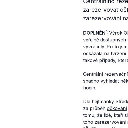
Centrálního reze
zarezervovat očk
zarezervováni n
DOPLNĚNÍ:
Výrok Ol
veřejně dostupných z
vyvracely. Proto jsm
odkázala na tvrzení
takové případy, kter
Centrální rezervační
snadno vyhledat někt
hodin.
Dle hejtmanky Střed
za průběh
očkování
tomu, že lidé, kteří
toho zarezervováni 