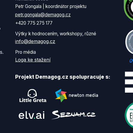
Petr Gongala | koordinátor projektu
petr.gongala@demagog.cz
+420 775 275 177
o
Výtky k hodnocením, workshopy, různé
info@demagog.cz
s.
Pro média
Loga ke stažení
Projekt Demagog.cz spolupracuje s: