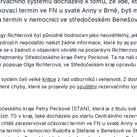
rvačního systému docházelo k tomu, že lidé, kteř
ovací termín ve FN u svaté Anny v Brně, byli m
a termín v nemocnici ve středočeském Benešov
gy Richterové byl původně hodnocen jako neověřitelný, je
drojích nepodařilo nalézt žádné informace, které by jej pot
e se s žádostí o objasnění obrátili na poslankyni Richterov
 hejtmanky Středočeského kraje Petry Peckové. Ta na náš d
é popisuje Olga Richterová, ve Středočeském kraji opravdu
 systém čelí velké
kritice
z řad odborníků i veřejnosti. Z do
eré chyby, které se projevily po
spuštění
rezervačního sys
očeského kraje Petry Peckové (STAN), která je z titulu s
(str. 11) v kraji, také docházelo po startu Centrálního rez
 si chtěli zarezervovat očkovací termín ve FN u svaté Anny v
na termín v nemocnici Rudolfa a Stefanie v Benešově ve St