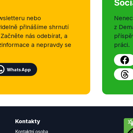
Soci
sletteru nebo
Nenecht
delně přinášíme shrnutí
z Dema
 Začněte nás odebírat, a
příspě
ezinformace a nepravdy se
práci.
WhatsApp
Kontakty
Kontaktní osoba