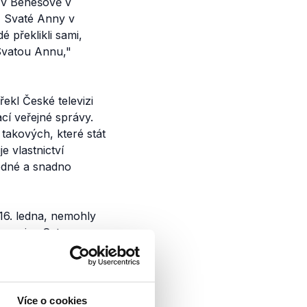
y v Benešově v
 U Svaté Anny v
é překlikli sami,
 Svatou Annu,"
řekl České televizi
cí veřejné správy.
takových, které stát
 vlastnictví
ledné a snadno
 16. ledna, nemohly
mocnice Ostrava
tníci z pražské
, díky které se dostal
Více o cookies