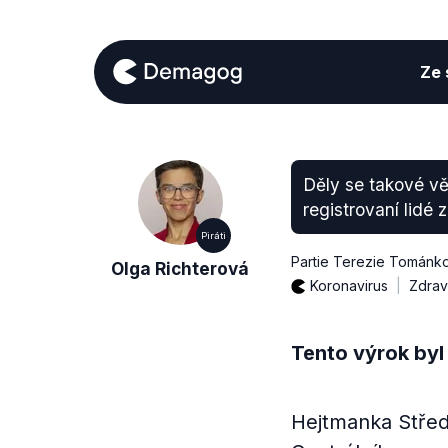
Ze s
Děly se takové vě
registrovaní lidé 
Piráti
Partie Terezie Tománk
Olga Richterová
Koronavirus
Zdrav
Tento výrok byl
Hejtmanka Střed