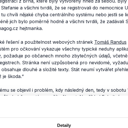
 registrací z Brna, které byly vytvořeny hned za sebou. Byl
Stefanie a všichni tvrdili, že se registrovali do nemocnice
v tu chvíli nějaké chyba centrálního systému nebo jestli se lid
ně jich bylo poměrně hodně a všichni tvrdili, že zadávali
magog.cz hejtmanka.
ké řešení a použitelnost webových stránek
Tomáš Randus
stém pro očkování vykazuje všechny typické neduhy aplika
vý, požaduje po občanech mnoho zbytečných údajů, včetně 
registrech. Stránka není uzpůsobená pro nevidomé, vyžaduje
 obsahuje dlouhé a složité texty. Stát neumí vytvářet přeh
 je škoda.“
tému se objevil i problém, kdy následný den, tedy v sobotu
vůli
chybě
v systému začít očkovat.
Například
Fakultní ne
eznam registrovaných lidí, podobné problémy měli i zdravo
ří neměli k dispozici data o rezervacích.
pu Šedivému se podařilo najít v rezervačním systému
chybu
Detaily