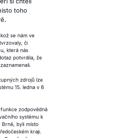
í si chtěli
ísto toho
ě.
likož se nám ve
vrzovaly, či
ou, která nás
otaz potvrdila, že
 zaznamenali.
stupných zdrojů lze
tému 15. ledna v 8
vé funkce zodpovědná
ervačního systému k
 Brně, byli místo
ředočeském kraji.