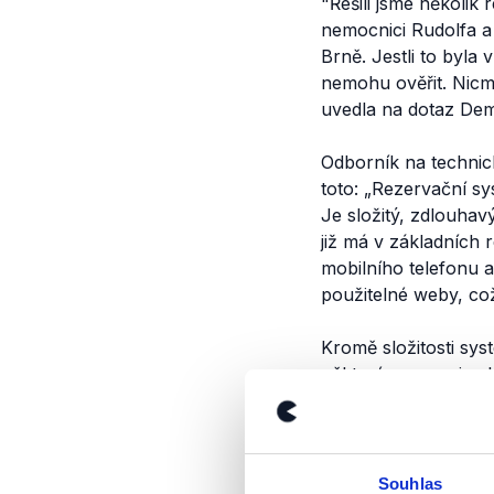
"Řešili jsme několik
nemocnici Rudolfa a 
Brně. Jestli to byla 
nemohu ověřit. Nicmé
uvedla na dotaz De
Odborník na technic
toto:
„Rezervační sy
Je složitý, zdlouha
již má v základních 
mobilního telefonu a
použitelné weby, což
Kromě složitosti sys
některé nemocnice k
neměla k dispozici s
nemocnice Motol, kte
Programátorovi Fili
Souhlas