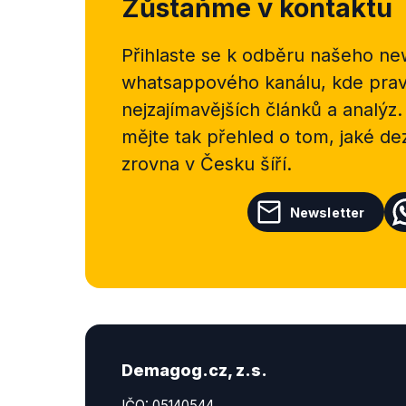
Zůstaňme v kontaktu
Přihlaste se k odběru našeho
new
whatsappového kanálu, kde pravi
nejzajímavějších článků a analýz.
mějte tak přehled o tom, jaké d
zrovna v Česku šíří.
Newsletter
Demagog.cz, z.s.
IČO: 05140544