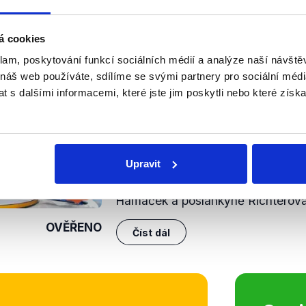
ulář i přesto, že mu nebylo více než 80 let. Podařilo se mu 
 každý ve svém prohlížeči. Tato
chyba
by už podle mluvčíh
á cookies
klam, poskytování funkcí sociálních médií a analýze naší návšt
nili
 náš web používáte, sdílíme se svými partnery pro sociální média
 s dalšími informacemi, které jste jim poskytli nebo které získa
Richterová a Hamáček v 
5. února 2021
Hlavním tématem Partie byl tentok
Upravit
covidu-19. Kromě problémů spoje
rezervačního systému očkování se
Hamáček a poslankyně Richterová b
OVĚŘENO
Číst dál