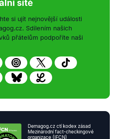
ální sítě
e si ujít nejnovější události
gog.cz. Sdílením našich
vků přátelům podpoříte naši
Demagog.cz ctí kodex zásad
Mezinárodní fact-checkingové
organizace (IFCN)