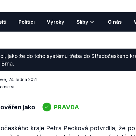
ítí
Politici
Výroky
Sliby
O nás
ci, jako že do toho systému třeba do Středočeského kr
z Brna.
ové
,
24. ledna 2021
otnictví
 ověřen jako
PRAVDA
očeského kraje Petra Pecková potvrdila, že po 