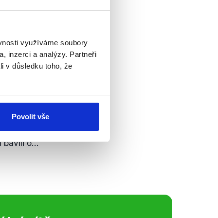
to díky nástroji,
o Trnky měla být
ěvnosti využíváme soubory
, inzerci a analýzy. Partneři
li v důsledku toho, že
Partii
rát boj s pandemií
Povolit vše
ných se spuštěním
 vicepremiér
avili o...