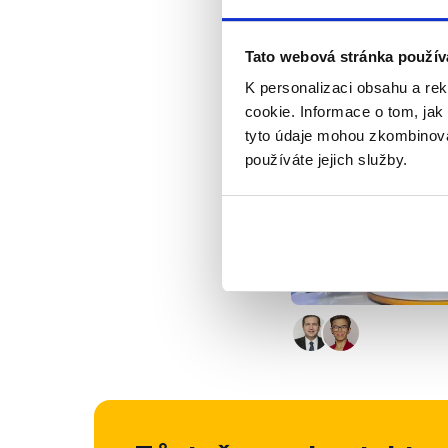
skrz registrační form
který má k dispozici
Tato webová stránka použív
opravená.
K personalizaci obsahu a re
Výrok jsme zmí
cookie. Informace o tom, jak
tyto údaje mohou zkombinovat
používáte jejich služby.