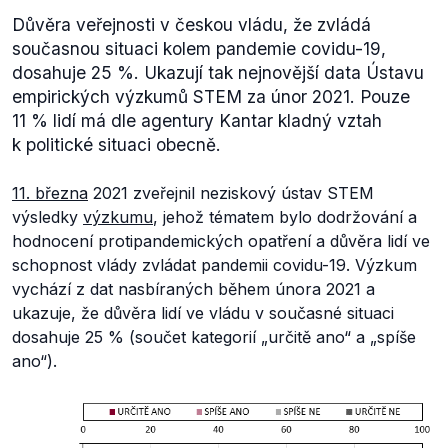
Důvěra veřejnosti v českou vládu, že zvládá
současnou situaci kolem pandemie covidu-19,
dosahuje 25 %. Ukazují tak nejnovější data Ústavu
empirických výzkumů STEM za únor 2021. Pouze
11 % lidí má dle agentury Kantar kladný vztah
k politické situaci obecně.
11. března
2021 zveřejnil neziskový ústav STEM
výsledky
výzkumu
, jehož tématem bylo dodržování a
hodnocení protipandemických opatření a důvěra lidí ve
schopnost vlády zvládat pandemii covidu-19. Výzkum
vychází z dat nasbíraných během února 2021 a
ukazuje, že důvěra lidí ve vládu v současné situaci
dosahuje 25 % (součet kategorií „určitě ano“ a „spíše
ano“).