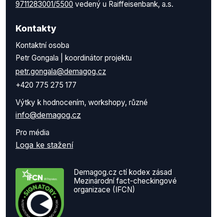
9711283001/5500
vedený u Raiffeisenbank, a.s.
Kontakty
Kontaktní osoba
Petr Gongala | koordinátor projektu
petr.gongala@demagog.cz
+420 775 275 177
Výtky k hodnocením, workshopy, různé
info@demagog.cz
Pro média
Loga ke stažení
Demagog.cz ctí kodex zásad
Mezinárodní fact-checkingové
organizace (IFCN)