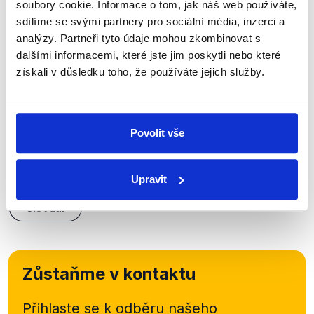
soubory cookie. Informace o tom, jak náš web používáte,
sdílíme se svými partnery pro sociální média, inzerci a
analýzy. Partneři tyto údaje mohou zkombinovat s
OVĚŘENO
dalšími informacemi, které jste jim poskytli nebo které
získali v důsledku toho, že používáte jejich služby.
Kdy a jak skončí lock-down?
21. března 2021
Předseda Starostů a nezávislých Vít Rakušan a
Povolit vše
ministr kultury Lubomír Zaorálek se v České televizi
bavili o podobě a budoucnosti protiepidemických
opatření v Česku. S jakými návrhy přišla...
Upravit
Číst dál
Zůstaňme v kontaktu
Přihlaste se k odběru našeho