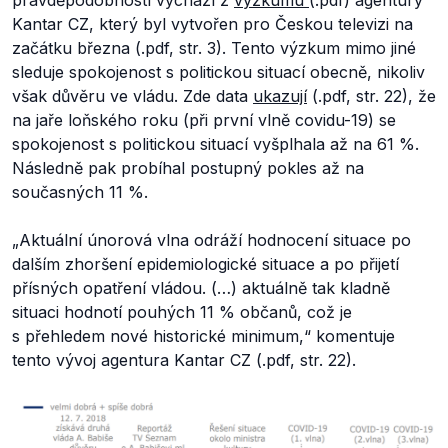
pravděpodobností vychází z
výzkumu
(.pdf) agentury
Kantar CZ, který byl vytvořen pro Českou televizi na
začátku března (.pdf, str. 3). Tento výzkum mimo jiné
sleduje spokojenost s politickou situací obecně, nikoliv
však důvěru ve vládu. Zde data
ukazují
(.pdf, str. 22), že
na jaře loňského roku (při první vlně covidu-19) se
spokojenost s politickou situací vyšplhala až na 61 %.
Následně pak probíhal postupný pokles až na
současných 11 %.
„
Aktuální únorová vlna odráží hodnocení situace po
dalším zhoršení epidemiologické situace a po přijetí
přísných opatření vládou. (…) aktuálně tak kladně
situaci hodnotí pouhých 11 % občanů, což je
s přehledem nové historické minimum,
“ komentuje
tento vývoj agentura Kantar CZ (.pdf, str. 22).