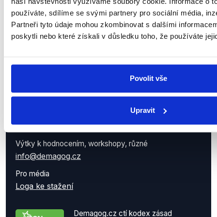
naší návštěvnosti využíváme soubory cookie. Informace o t
Zapsaný ve spolkovém rejstříku u Městského soudu v
používáte, sdílíme se svými partnery pro sociální média, inz
Praze.
Partneři tyto údaje mohou zkombinovat s dalšími informacemi
Demagog.cz má
transparentní bankovní účet
poskytli nebo které získali v důsledku toho, že používáte jeji
9711283001/5500
vedený u Raiffeisenbank, a.s.
Kontakty
Povolit vše
Kontaktní osoba
Petr Gongala | koordinátor projektu
Upravit
petr.gongala@demagog.cz
+420 775 275 177
Výtky k hodnocením, workshopy, různé
info@demagog.cz
Pro média
Loga ke stažení
Demagog.cz ctí kodex zásad