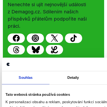
Nenechte si ujít nejnovější události
z Demagog.cz. Sdílením našich
příspěvků přátelům podpoříte naši
práci.
Souhlas
Detaily
Demagog.cz, z.s.
IČO: 05140544
se sídlem Roháčova 145/14
Tato webová stránka používá cookies
Žižkov, 130 00 Praha 3
K personalizaci obsahu a reklam, poskytování funkcí sociáln