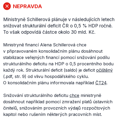
NEPRAVDA
Ministryně Schillerová plánuje v následujících letech
snižovat strukturální deficit ČR o 0,5 % HDP ročně.
To však odpovídá částce okolo 30 mld. Kč.
Ministryně financí Alena Schillerová chce
v připravovaném konsolidačním plánu dosáhnout
stabilizace veřejných financí pomocí snižování podílu
strukturálního deficitu na HDP o 0,5 procentního bodu
každý rok. Strukturální deficit (saldo) je deficit
očištěný
(.pdf, str. 9) od vlivu hospodářského cyklu.
O konsolidačním plánu informovala například
ČT24
.
Snižování strukturálního deficitu
chce
ministryně
dosáhnout například pomocí zmražení platů ústavních
činitelů, snižováním provozních výdajů rozpočtových
kapitol nebo rušením některých pracovních míst.