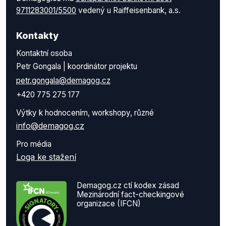
9711283001/5500
vedený u Raiffeisenbank, a.s.
Kontakty
Kontaktní osoba
Petr Gongala | koordinátor projektu
petr.gongala@demagog.cz
+420 775 275 177
Výtky k hodnocením, workshopy, různé
info@demagog.cz
Pro média
Loga ke stažení
Demagog.cz ctí kodex zásad
Mezinárodní fact-checkingové
organizace (IFCN)