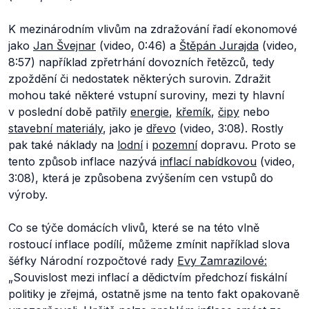
K mezinárodním vlivům na zdražování řadí ekonomové
jako
Jan Švejnar
(video, 0:46) a
Štěpán Jurajda
(video,
8:57) například zpřetrhání dovozních řetězců, tedy
zpoždění či nedostatek některých surovin. Zdražit
mohou také některé vstupní suroviny, mezi ty hlavní
v poslední době patřily
energie
,
křemík
,
čipy
nebo
stavební materiály
, jako je
dřevo
(video, 3:08). Rostly
pak také náklady na
lodní
i
pozemní
dopravu. Proto se
tento způsob inflace nazývá
inflací nabídkovou
(video,
3:08), která je způsobena zvýšením cen vstupů do
výroby.
Co se týče domácích vlivů, které se na této vlně
rostoucí inflace podílí, můžeme zmínit například slova
šéfky Národní rozpočtové rady
Evy Zamrazilové:
„Souvislost mezi inflací a dědictvím předchozí fiskální
politiky je zřejmá, ostatně jsme na tento fakt opakovaně