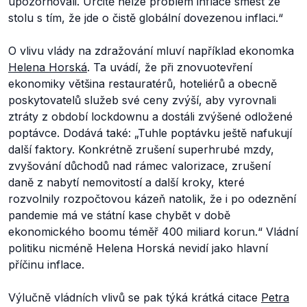
upozorňovali. Určitě nelze problém inflace smést ze
stolu s tím, že jde o čistě globální dovezenou inflaci.“
O vlivu vlády na zdražování mluví například ekonomka
Helena Horská
. Ta uvádí, že při znovuotevření
ekonomiky většina restauratérů, hoteliérů a obecně
poskytovatelů služeb své ceny zvýší, aby vyrovnali
ztráty z období lockdownu a dostáli zvýšené odložené
poptávce. Dodává také:
„Tuhle poptávku ještě nafukují
další faktory. Konkrétně zrušení superhrubé mzdy,
zvyšování důchodů nad rámec valorizace, zrušení
daně z nabytí nemovitostí a další kroky, které
rozvolnily rozpočtovou kázeň natolik, že i po odeznění
pandemie má ve státní kase chybět v době
ekonomického boomu téměř 400 miliard korun.“
Vládní
politiku nicméně Helena Horská nevidí jako hlavní
příčinu inflace.
Výlučně vládních vlivů se pak týká krátká citace
Petra