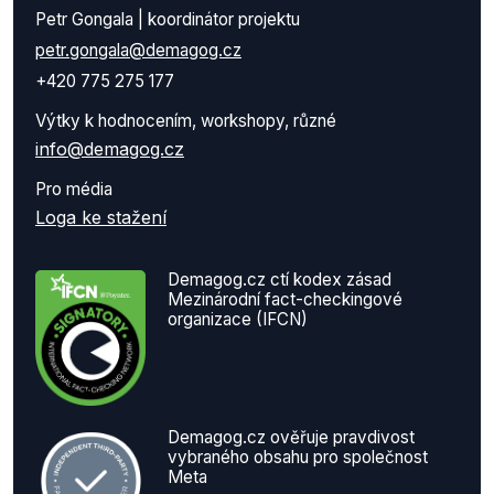
Petr Gongala | koordinátor projektu
petr.gongala@demagog.cz
+420 775 275 177
Výtky k hodnocením, workshopy, různé
info@demagog.cz
Pro média
Loga ke stažení
Demagog.cz ctí kodex zásad
Mezinárodní fact-checkingové
organizace (IFCN)
Demagog.cz ověřuje pravdivost
vybraného obsahu pro společnost
Meta