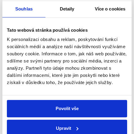
v České republice pod průměrem Evropské unie, a to
na hodnotě 4,8 procenta. Na závěr také uveďme, že
Souhlas
Detaily
Více o cookies
výroky
Petra Fialy o
inflaci
jsme ověřovali již
v minulosti.
Tato webová stránka používá cookies
Výrok jsme zmínili
K personalizaci obsahu a reklam, poskytování funkcí
sociálních médií a analýze naší návštěvnosti využíváme
soubory cookie. Informace o tom, jak náš web používáte,
sdílíme se svými partnery pro sociální média, inzerci a
analýzy. Partneři tyto údaje mohou zkombinovat s
dalšími informacemi, které jste jim poskytli nebo které
získali v důsledku toho, že používáte jejich služby.
Povolit vše
OVĚŘENO
Upravit
Nový rok, nový premiér