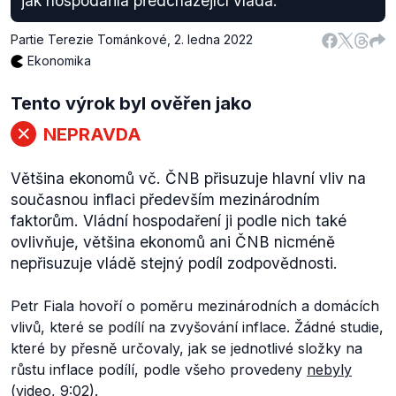
jak hospodařila předcházející vláda.
Partie Terezie Tománkové
,
2. ledna 2022
Ekonomika
Tento výrok byl ověřen jako
NEPRAVDA
Většina ekonomů vč. ČNB přisuzuje hlavní vliv na
současnou inflaci především mezinárodním
faktorům. Vládní hospodaření ji podle nich také
ovlivňuje, většina ekonomů ani ČNB nicméně
nepřisuzuje vládě stejný podíl zodpovědnosti.
Petr Fiala hovoří o poměru mezinárodních a domácích
vlivů, které se podílí na zvyšování inflace. Žádné studie,
které by přesně určovaly, jak se jednotlivé složky na
růstu inflace podílí, podle všeho provedeny
nebyly
(video, 9:02).