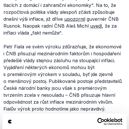
tlacích z domácí i zahraniční ekonomiky“
. Na to, že
rozpočtová politika vlády alespoň zčásti způsobuje
dnešní výši inflace, již dříve
upozornil
guvernér ČNB
Rusnok. Naopak radní ČNB Aleš Michl
uvedl
, že za
inflaci vláda
„fakt nemůže“
.
Petr Fiala ve svém výroku zdůrazňuje, že ekonomové
i ČNB přisuzují mezinárodním faktorům i hospodaření
předešlé vlády stejnou zásluhu na stoupající inflaci.
Vyjádření některých ekonomů mohou být
s premiérovým výrokem v souladu, byť jde zjevně
o menšinový postoj. Publikované postoje představitelů
České národní banky jsou však s premiérovým
tvrzením zcela v nesouladu – ČNB přisuzuje hlavní
odpovědnost za růst inflace mezinárodním vlivům.
Fialův výrok proto hodnotíme jako nepravdivý.
Doplňme, že v
listopadu
(.pdf) 2021 byla výše inflace