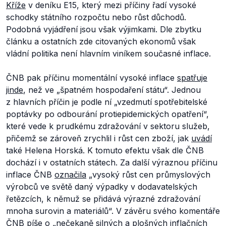
Kříže
v deníku E15, který mezi příčiny řadí vysoké
schodky státního rozpočtu nebo růst důchodů.
Podobná vyjádření jsou však výjimkami. Dle zbytku
článku a ostatních zde citovaných ekonomů však
vládní politika není hlavním viníkem současné inflace.
ČNB pak příčinu momentální vysoké inflace
spatřuje
jinde
, než ve „špatném hospodaření státu“. Jednou
z hlavních příčin je podle ní
„vzedmutí spotřebitelské
poptávky po odbourání protiepidemických opatření“,
které vede k prudkému zdražování v sektoru služeb,
přičemž se zároveň zrychlil i růst cen zboží, jak
uvádí
také Helena Horská. K tomuto efektu však dle ČNB
dochází i v ostatních státech. Za další výraznou příčinu
inflace ČNB
označila
„
vysoký růst cen průmyslových
výrobců ve světě daný výpadky v dodavatelských
řetězcích, k němuž se přidává výrazné zdražování
mnoha surovin a materiálů“.
V závěru svého komentáře
ČNB píše o
„nečekaně silných a plošných inflačních