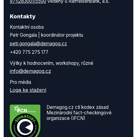
9711283001/5500
vedený u Raiffeisenbank, a.s.
Kontakty
Kontaktní osoba
Petr Gongala | koordinátor projektu
petr.gongala@demagog.cz
+420 775 275 177
Výtky k hodnocením, workshopy, různé
info@demagog.cz
Pro média
Loga ke stažení
Demagog.cz ctí kodex zásad
Mezinárodní fact-checkingové
organizace (IFCN)