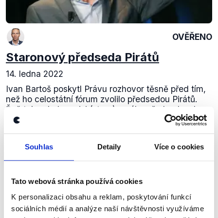
OVĚŘENO
Staronový předseda Pirátů
14. ledna 2022
Ivan Bartoš poskytl Právu rozhovor těsně před tím,
než ho celostátní fórum zvolilo předsedou Pirátů.
Řeč tak nebyla o vizi (staro)nového předsedy, ale o
obsahu programového prohlášení a...
Číst dál
Souhlas
Detaily
Více o cookies
Tato webová stránka používá cookies
Zůstaňme v kontaktu
K personalizaci obsahu a reklam, poskytování funkcí
sociálních médií a analýze naší návštěvnosti využíváme
Přihlaste se k odběru našeho