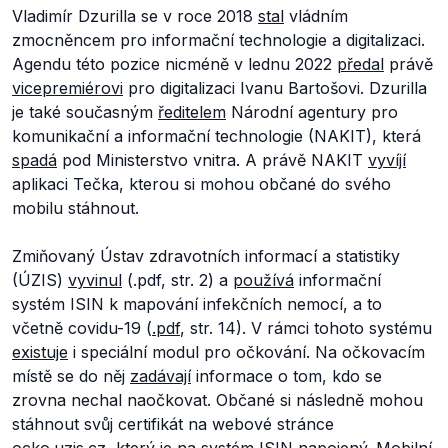
Vladimír Dzurilla se v roce 2018
stal
vládním
zmocněncem pro informační technologie a digitalizaci.
Agendu této pozice nicméně v lednu 2022
předal
právě
vicepremiérovi
pro digitalizaci Ivanu Bartošovi. Dzurilla
je také současným
ředitelem
Národní agentury pro
komunikační a informační technologie (NAKIT), která
spadá
pod Ministerstvo vnitra. A právě NAKIT
vyvíjí
aplikaci Tečka, kterou si mohou občané do svého
mobilu stáhnout.
Zmiňovaný Ústav zdravotních informací a statistiky
(ÚZIS)
vyvinul
(.pdf, str. 2) a
používá
informační
systém ISIN k mapování infekčních nemocí, a to
včetně covidu-19 (
.pdf
, str. 14). V rámci tohoto systému
existuje
i speciální modul pro očkování. Na očkovacím
místě se do něj
zadávají
informace o tom, kdo se
zrovna nechal naočkovat. Občané si následně mohou
stáhnout svůj certifikát na webové stránce