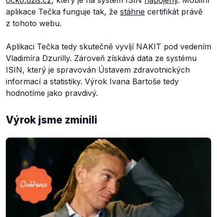
ocko.uzis.cz
, který je na systém ISIN
napojený
. Mobilní
aplikace Tečka funguje tak, že
stáhne
certifikát právě
z tohoto webu.
Aplikaci Tečka tedy skutečně vyvíjí NAKIT pod vedením
Vladimíra Dzurilly. Zároveň získává data ze systému
ISIN, který je spravován Ústavem zdravotnických
informací a statistiky. Výrok Ivana Bartoše tedy
hodnotíme jako pravdivý.
Výrok jsme zmínili