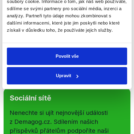
soubory cookie. Informace o tom, jak náš web používáte,
newsletteru nebo
whatsappového
sdílíme se svými partnery pro sociální média, inzerci a
kanálu, kde pravidelně přinášíme
analýzy. Partneři tyto údaje mohou zkombinovat s
shrnutí nejzajímavějších článků a analýz.
dalšími informacemi, které jste jim poskytli nebo které
získali v důsledku toho, že používáte jejich služby.
Začněte nás odebírat, a mějte tak
přehled o tom, jaké dezinformace a
nepravdy se zrovna v Česku šíří.
Povolit vše
Newsletter
WhatsApp
Upravit
Sociální sítě
Nenechte si ujít nejnovější události
z Demagog.cz. Sdílením našich
příspěvků přátelům podpoříte naši