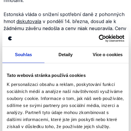
hmotami.
Estonská vláda o snížení spotřební daně z pohonných
hmot
diskutovala
v pondělí 14. března, dosud ale k
žádnému závěru nedošla a ceny nijak neupravila. Ceny
benzínu a nafty nicméně v Estonsku tento týden již
poklesly
, v souvislosti s
klesající
cenou ropy.
Souhlas
Detaily
Více o cookies
Z výše uvedených informací k jednotlivým státům
Tato webová stránka používá cookies
vyplývá, že zdaleka ne všechny jmenované přistoupily
na určitou formu umělého snížení cen. Na snížení cen
K personalizaci obsahu a reklam, poskytování funkcí
nepřistoupilo Estonsko, Rumunsko, Litva, Itálie,
sociálních médií a analýze naší návštěvnosti využíváme
Bulharsko a zatím ani Německo. Alena Schillerová tedy
soubory cookie. Informace o tom, jak náš web používáte,
do výčtu patnácti států zařadila šest, které k žádným
sdílíme se svými partnery pro sociální média, inzerci a
opatřením nepřistoupily. Z důvodu této vysoké
analýzy. Partneři tyto údaje mohou zkombinovat s
nepřesnosti výrok hodnotíme jako nepravdivý.
dalšími informacemi, které jste jim poskytli nebo které
získali v důsledku toho, že používáte jejich služby.