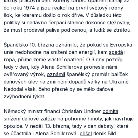
každý pracovní den. Kořeny tohoto opatření sahají až
do roku 1974 a jsou reakcí na první světový ropný
šok, ke kterému došlo o rok dříve. V důsledku této
politiky si nedávno čerpací stanice dokonce
stěžovaly
,
že musí prodávat paliva pod cenou, a tudíž se ztrátou.
Španělsko 10. března
oznámilo
, že pokud se Evropská
unie nedohodne na snížení cen energií, kam
spadá
i
ropa, přijme země vlastní opatření. O 3 dny později,
tedy v den, kdy Alena Schillerová pronesla námi
ověřovaný výrok,
oznámil
španělský premiér balíček
daňových úlev na zmírnění dopadů války na Ukrajině.
Nedodal však, čeho přesně by se mělo daňové
zvýhodnění týkat.
Německý ministr financí Christian Lindner
odmítá
snížení daňové zátěže na pohonné hmoty, jak navrhuje
opozice. V neděli 13. března, tedy v den debaty, které
se účastnila i Alena Schillerová,
přišel
deník Bild