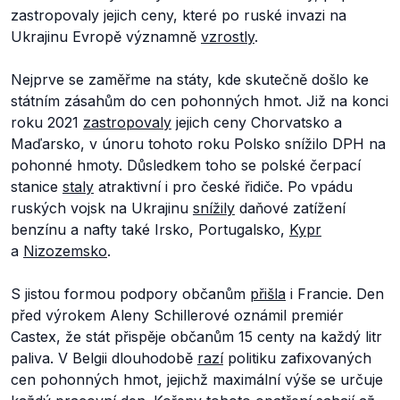
zastropovaly jejich ceny, které po ruské invazi na
Ukrajinu Evropě významně
vzrostly
.
Nejprve se zaměřme na státy, kde skutečně došlo ke
státním zásahům do cen pohonných hmot. Již na konci
roku 2021
zastropovaly
jejich ceny Chorvatsko a
Maďarsko, v únoru tohoto roku Polsko snížilo DPH na
pohonné hmoty. Důsledkem toho se polské čerpací
stanice
staly
atraktivní i pro české řidiče. Po vpádu
ruských vojsk na Ukrajinu
snížily
daňové zatížení
benzínu a nafty také Irsko, Portugalsko,
Kypr
a
Nizozemsko
.
S jistou formou podpory občanům
přišla
i Francie. Den
před výrokem Aleny Schillerové oznámil premiér
Castex, že stát přispěje občanům 15 centy na každý litr
paliva. V Belgii dlouhodobě
razí
politiku zafixovaných
cen pohonných hmot, jejichž maximální výše se určuje