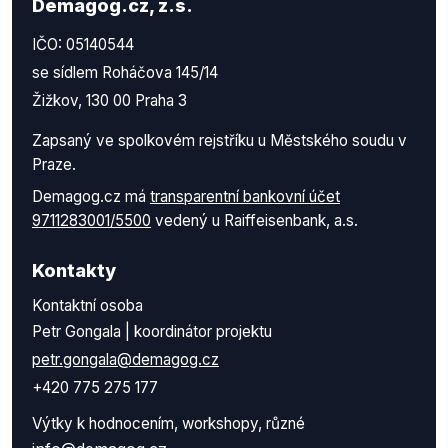
Demagog.cz, z.s.
IČO: 05140544
se sídlem Roháčova 145/14
Žižkov, 130 00 Praha 3
Zapsaný ve spolkovém rejstříku u Městského soudu v
Praze.
Demagog.cz má
transparentní bankovní účet
9711283001/5500
vedený u Raiffeisenbank, a.s.
Kontakty
Kontaktní osoba
Petr Gongala | koordinátor projektu
petr.gongala@demagog.cz
+420 775 275 177
Výtky k hodnocením, workshopy, různé