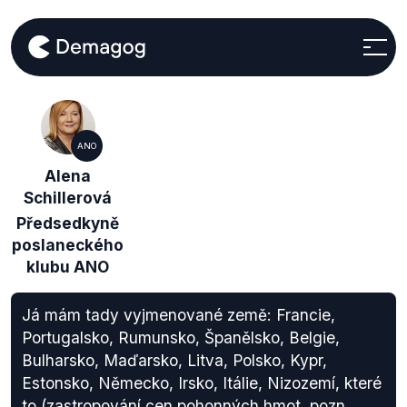
ANO
Alena
Schillerová
Předsedkyně
poslaneckého
klubu ANO
Já mám tady vyjmenované země: Francie,
Portugalsko, Rumunsko, Španělsko, Belgie,
Bulharsko, Maďarsko, Litva, Polsko, Kypr,
Estonsko, Německo, Irsko, Itálie, Nizozemí, které
to (zastropování cen pohonných hmot, pozn.