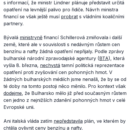
s informací, že ministr Lindner plánuje představit určitá
opatření na levnější palivo pro řidiče. Návrh ministra
financí se však ještě musí
probrat
s vládními koaličními
partnery.
Bývalá
ministryně
financí Schillerová zmiňovala i další
země, které ale v souvislosti s nedávným růstem cen
benzínu a nafty žádná opatření nepřijaly. Podle zprávy
bulharské národní zpravodajské agentury (
BTA
), která
vyšla 8. března,
nechystá
tamní politická reprezentace
opatření proti zvyšování cen pohonných hmot. V
žádných bulharských médiích jsme nenašli, že by se od
té doby na tomto postoji něco měnilo. Pro kontext však
dodejme
, že Bulharsko mělo již před současným růstem
cen jedno z nejnižších zdanění pohonných hmot v celé
Evropské unii.
Ani italská vláda zatím
nepředstavila
plán, ve kterém by
chtěla ovlivnit ceny benzínu a nafty.