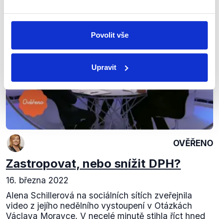
Výrok jsme zmínili
Povolit vše
Upravit
OVĚŘENO
Zastropovat, nebo snížit DPH?
16. března 2022
Alena Schillerová na sociálních sítích zveřejnila
video z jejího nedělního vystoupení v Otázkách
Václava Moravce. V necelé minutě stihla říct hned