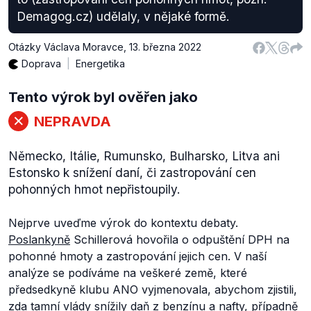
Demagog.cz) udělaly, v nějaké formě.
Otázky Václava Moravce
,
13. března 2022
Doprava
Energetika
Tento výrok byl ověřen jako
NEPRAVDA
Německo, Itálie, Rumunsko, Bulharsko, Litva ani
Estonsko k snížení daní, či zastropování cen
pohonných hmot nepřistoupily.
Nejprve uveďme výrok do kontextu debaty.
Poslankyně
Schillerová hovořila o odpuštění DPH na
pohonné hmoty a zastropování jejich cen. V naší
analýze se podíváme na veškeré země, které
předsedkyně klubu ANO vyjmenovala, abychom zjistili,
zda tamní vlády snížily daň z benzínu a nafty, případně