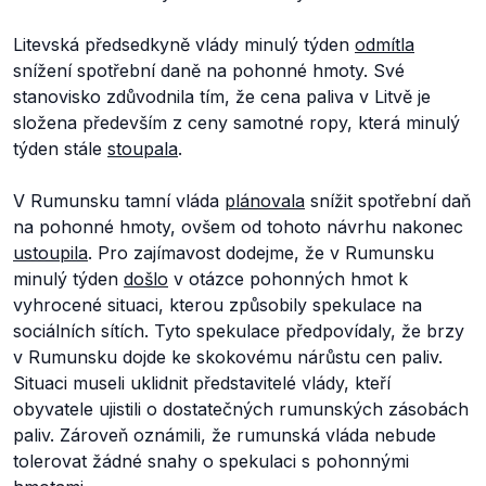
Litevská předsedkyně vlády minulý týden
odmítla
snížení spotřební daně na pohonné hmoty. Své
stanovisko zdůvodnila tím, že cena paliva v Litvě je
složena především z ceny samotné ropy, která minulý
týden stále
stoupala
.
V Rumunsku tamní vláda
plánovala
snížit spotřební daň
na pohonné hmoty, ovšem od tohoto návrhu nakonec
ustoupila
. Pro zajímavost dodejme, že v Rumunsku
minulý týden
došlo
v otázce pohonných hmot k
vyhrocené situaci, kterou způsobily spekulace na
sociálních sítích. Tyto spekulace předpovídaly, že brzy
v Rumunsku dojde ke skokovému nárůstu cen paliv.
Situaci museli uklidnit představitelé vlády, kteří
obyvatele ujistili o dostatečných rumunských zásobách
paliv. Zároveň oznámili, že rumunská vláda nebude
tolerovat žádné snahy o spekulaci s pohonnými