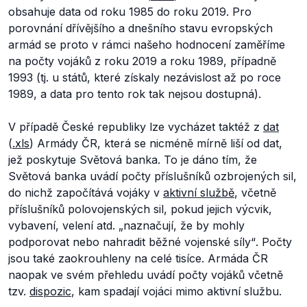
obsahuje data od roku 1985 do roku 2019. Pro
porovnání dřívějšího a dnešního stavu evropských
armád se proto v rámci našeho hodnocení zaměříme
na počty vojáků z roku 2019 a roku 1989, případně
1993 (tj. u států, které získaly nezávislost až po roce
1989, a data pro tento rok tak nejsou dostupná).
V případě České republiky lze vycházet taktéž z
dat
(
.xls
) Armády ČR, která se nicméně mírně liší od dat,
jež poskytuje Světová banka. To je dáno tím, že
Světová banka uvádí počty příslušníků ozbrojených sil,
do nichž započítává vojáky v
aktivní službě
, včetně
příslušníků polovojenských sil, pokud jejich výcvik,
vybavení, velení atd.
„naznačují, že by mohly
podporovat nebo nahradit běžné vojenské síly“
. Počty
jsou také zaokrouhleny na celé tisíce. Armáda ČR
naopak ve svém přehledu uvádí počty vojáků včetně
tzv.
dispozic
, kam spadají vojáci mimo aktivní službu.