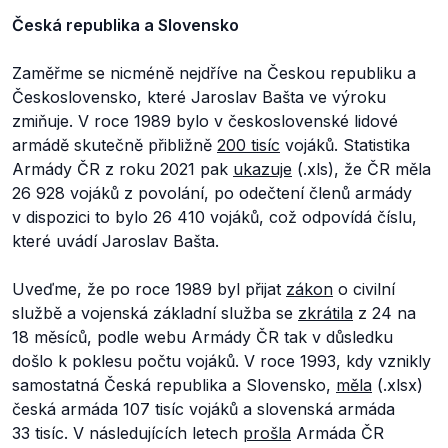
Česká republika a Slovensko
Zaměřme se nicméně nejdříve na Českou republiku a
Československo, které Jaroslav Bašta ve výroku
zmiňuje. V roce 1989 bylo v československé lidové
armádě skutečně přibližně
200 tisíc
vojáků. Statistika
Armády ČR z roku 2021 pak
ukazuje
(.xls), že ČR měla
26 928 vojáků z povolání, po odečtení členů armády
v dispozici to bylo 26 410 vojáků, což odpovídá číslu,
které uvádí Jaroslav Bašta.
Uveďme, že po roce 1989 byl přijat
zákon
o civilní
službě a vojenská základní služba se
zkrátila
z 24 na
18 měsíců, podle webu Armády ČR tak v důsledku
došlo k poklesu počtu vojáků. V roce 1993, kdy vznikly
samostatná Česká republika a Slovensko,
měla
(.xlsx)
česká armáda 107 tisíc vojáků a slovenská armáda
33 tisíc. V následujících letech
prošla
Armáda ČR