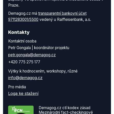
Praze.
Demagog.cz má
transparentní bankovní účet
9711283001/5500
vedený u Raiffeisenbank, a.s.
Kontakty
Kontaktní osoba
Petr Gongala | koordinátor projektu
petr.gongala@demagog.cz
+420 775 275 177
Výtky k hodnocením, workshopy, různé
info@demagog.cz
Pro média
Loga ke stažení
Demagog.cz ctí kodex zásad
Mezinárodní fact-checkingové