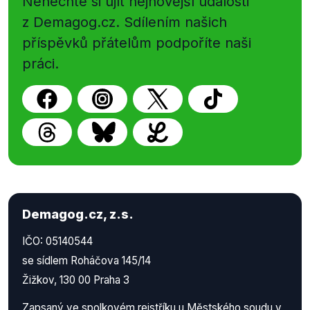
Nenechte si ujít nejnovější události
z Demagog.cz. Sdílením našich
příspěvků přátelům podpoříte naši
práci.
Demagog.cz, z.s.
IČO: 05140544
se sídlem Roháčova 145/14
Žižkov, 130 00 Praha 3
Zapsaný ve spolkovém rejstříku u Městského soudu v