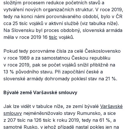
složitým procesem redukce početních stavů a
vytváření nových organizačních struktur. V roce 2019,
tedy na konci námi porovnávaného období, bylo v ČR
cca 25 tisíc vojáků v aktivní službě (viz tabulka níže).
Na Slovensku byl proces obdobný, slovenská armáda
měla v roce 2019 16
tisíc
vojáků.
Pokud tedy porovnáme čísla za celé Československo
v roce 1989 a za samostatnou Českou republiku
v roce 2019, pak se počet vojáků snížil přibližně na
13 % původního stavu. Při započítání české a
slovenské armády dohromady poklesl stav na 21 %.
Bývalé země Varšavské smlouvy
Jak lze vidět v tabulce níže, ze zemí bývalé
Varšavské
smlouvy
nejméněsnižovalo stavy Rumunsko, a sice
z 207 tisíc na 126 tisíc k roku 2019, tedy na 61 %, a
samotné Rusko, v jehož případě nastal pokles jen na