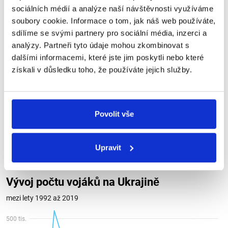
sociálních médií a analýze naší návštěvnosti využíváme
soubory cookie. Informace o tom, jak náš web používáte,
sdílíme se svými partnery pro sociální média, inzerci a
Ukrajina
analýzy. Partneři tyto údaje mohou zkombinovat s
dalšími informacemi, které jste jim poskytli nebo které
Co se týče Ukrajiny, ta se po
rozpadu
Sovětského
získali v důsledku toho, že používáte jejich služby.
svazu v roce 1991 stala nezávislým
státem
a v roce
1992 měla 430 tisíc aktivních vojáků. I tady nicméně
docházelo k redukci počtu vojáků. V roce 2013 (rok
před ruskou
invazí
na Krym) měla země 121,5
tisíc
Povolit vše
aktivních vojáků, stav se tedy oproti roku 1992 snížil na
28 %. Po
invazi
ruských vojsk na Krym se v roce 2014
počet vojáků začal navyšovat až na 311
tisíc
v roce
Upravit
2019.