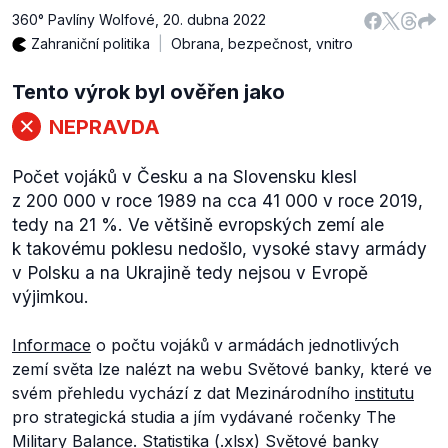
360° Pavlíny Wolfové
,
20. dubna 2022
Zahraniční politika
Obrana, bezpečnost, vnitro
Tento výrok byl ověřen jako
NEPRAVDA
Počet vojáků v Česku a na Slovensku klesl
z 200 000 v roce 1989 na cca 41 000 v roce 2019,
tedy na 21 %. Ve většině evropských zemí ale
k takovému poklesu nedošlo, vysoké stavy armády
v Polsku a na Ukrajině tedy nejsou v Evropě
výjimkou.
Informace
o počtu vojáků v armádách jednotlivých
zemí světa lze nalézt na webu Světové banky, které ve
svém přehledu vychází z dat Mezinárodního
institutu
pro strategická studia a jím vydávané ročenky
The
Military Balance
. Statistika (
.xlsx
) Světové banky