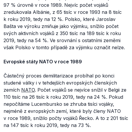
97 % úrovně v roce 1989. Nejvíc počet vojáků
zredukovala Albánie, z 65 tisíc v roce 1993 na 8 tisíc
k roku 2019, tedy na 12 %. Polsko, které Jaroslav
Bašta ve výroku zmiňuje jako výjimku, snížilo počet
svých aktivních vojáků z 350 tisíc na 189 tisíc k roku
2019, tedy na 54 %. Ve srovnání s ostatními zeměmi
však Polsko v tomto případě za výjimku označit nelze.
Evropské státy NATO v roce 1989
Částečný proces demilitarizace probíhal po konci
studené války i v tehdejších evropských členských
zemích
NATO
. Počet vojáků se nejvíce snížil v Belgii ze
110 tisíc na 26 tisíc k roku 2019, tedy na 24 %. Pokud
nepočítáme Lucembursko se zhruba tisíci vojáky,
nejméně z evropských zemí, které byly členy NATO
v roce 1989, snížilo počty vojáků Řecko. A to z 201 tisíc
na 147 tisíc k roku 2019, tedy na 73 %.