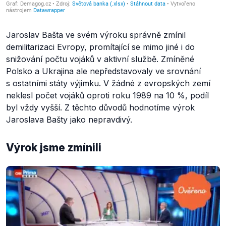
Jaroslav Bašta ve svém výroku správně zmínil
demilitarizaci Evropy, promítající se mimo jiné i do
snižování počtu vojáků v aktivní službě. Zmíněné
Polsko a Ukrajina ale nepředstavovaly ve srovnání
s ostatními státy výjimku. V žádné z evropských zemí
neklesl počet vojáků oproti roku 1989 na 10 %, podíl
byl vždy vyšší. Z těchto důvodů hodnotíme výrok
Jaroslava Bašty jako nepravdivý.
Výrok jsme zmínili