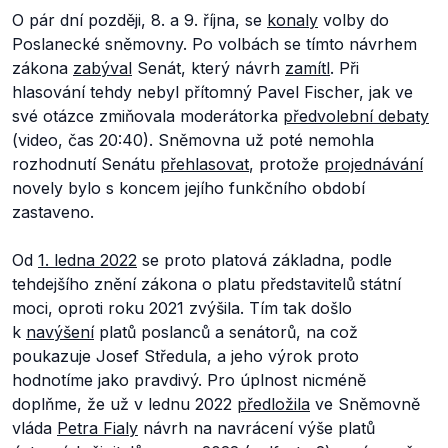
O pár dní později, 8. a 9. října, se
konaly
volby do
Poslanecké sněmovny. Po volbách se tímto návrhem
zákona
zabýval
Senát, který návrh
zamítl
. Při
hlasování tehdy nebyl přítomný Pavel Fischer, jak ve
své otázce zmiňovala moderátorka
předvolební debaty
(video, čas 20:40). Sněmovna už poté nemohla
rozhodnutí Senátu
přehlasovat
, protože
projednávání
novely bylo s koncem jejího funkčního období
zastaveno.
Od
1. ledna 2022
se proto platová základna, podle
tehdejšího znění zákona o platu představitelů státní
moci, oproti roku 2021 zvýšila. Tím tak došlo
k
navýšení
platů poslanců a senátorů, na což
poukazuje Josef Středula, a jeho výrok proto
hodnotíme jako pravdivý. Pro úplnost nicméně
doplňme, že už v lednu 2022
předložila
ve Sněmovně
vláda
Petra Fialy
návrh na navrácení výše platů