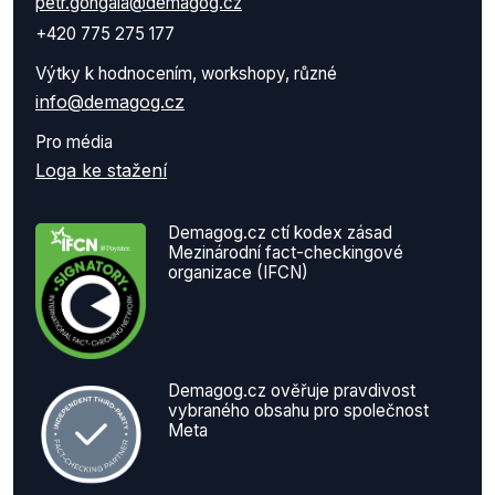
petr.gongala@demagog.cz
+420 775 275 177
Výtky k hodnocením, workshopy, různé
info@demagog.cz
Pro média
Loga ke stažení
Demagog.cz ctí kodex zásad
Mezinárodní fact-checkingové
organizace (IFCN)
Demagog.cz ověřuje pravdivost
vybraného obsahu pro společnost
Meta