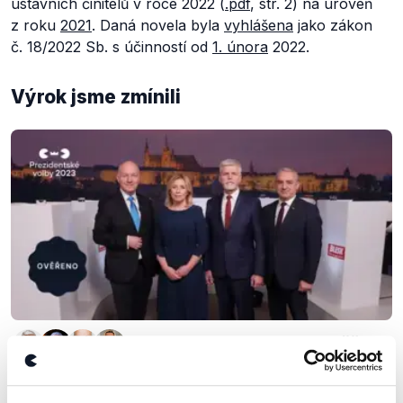
ústavních činitelů v roce 2022 (
.pdf
, str. 2) na úroveň
z roku
2021
. Daná novela byla
vyhlášena
jako zákon
č. 18/2022 Sb. s účinností od
1. února
2022.
Výrok jsme zmínili
OVĚŘENO
Prezidentská debata Blesku