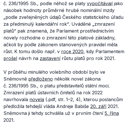
č. 236/1995 Sb., podle něhož se platy
vypočítávají
jako
násobek hodnoty průměrné hrubé nominální mzdy
„
podle zveřejněných údajů Českého statistického úřadu
za předminulý kalendářní rok“
. Uváděné „zmrazení
platů“ pak znamená, že Parlament prostřednictvím
novely rozhodne o zmrazení této platové základny,
ačkoli by podle zákonem stanovených pravidel měla
růst. K tomu došlo např. v
roce 2020
, kdy Parlamentem
prošel
návrh na
zastavení
růstu platů pro rok 2021.
V průběhu minulého volebního období bylo ve
Sněmovně
předloženo
několik novel zákona
č. 236/1995 Sb., o platu představitelů státní moci.
Zmrazení platů ústavních činitelů na rok 2022
navrhovala
novela
(.pdf, str. 1–2, 4), kterou poslancům
předložila tehdejší vláda Andreje Babiše
20. září
2021.
Sněmovna ji tehdy schválila už v prvním čtení
5. října
2021.