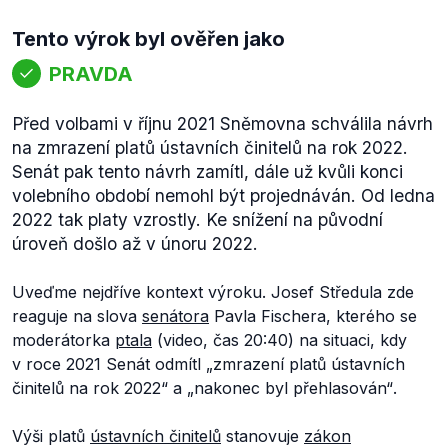
Tento výrok byl ověřen jako
PRAVDA
Před volbami v říjnu 2021 Sněmovna schválila návrh
na zmrazení platů ústavních činitelů na rok 2022.
Senát pak tento návrh zamítl, dále už kvůli konci
volebního období nemohl být projednáván. Od ledna
2022 tak platy vzrostly. Ke snížení na původní
úroveň došlo až v únoru 2022.
Uveďme nejdříve kontext výroku. Josef Středula zde
reaguje na slova
senátora
Pavla Fischera, kterého se
moderátorka
ptala
(video, čas 20:40) na situaci, kdy
v roce 2021 Senát odmítl „
zmrazení platů ústavních
činitelů na rok 2022“
a „
nakonec byl přehlasován“
.
Výši platů
ústavních činitelů
stanovuje
zákon