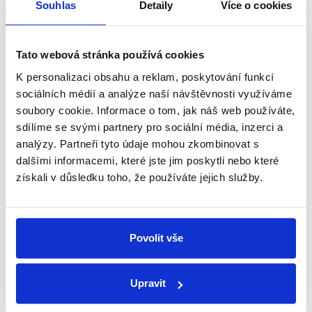
Souhlas
Detaily
Více o cookies
9. ledna 2023
V první debatě prezidentských kandidátů v tomto
roce se Pavel Fischer, Danuše Nerudová, Petr
Tato webová stránka používá cookies
Pavel a Josef Středula přiznali např. k tomu, jestli v
mládí (či důchodovém věku) kouřili...
K personalizaci obsahu a reklam, poskytování funkcí
sociálních médií a analýze naší návštěvnosti využíváme
Číst dál
soubory cookie. Informace o tom, jak náš web používáte,
sdílíme se svými partnery pro sociální média, inzerci a
analýzy. Partneři tyto údaje mohou zkombinovat s
dalšími informacemi, které jste jim poskytli nebo které
Zůstaňme v kontaktu
získali v důsledku toho, že používáte jejich služby.
Přihlaste se k odběru našeho
newsletteru nebo
whatsappového
Povolit vše
kanálu, kde pravidelně přinášíme
shrnutí nejzajímavějších článků a analýz.
Upravit
Začněte nás odebírat, a mějte tak
přehled o tom, jaké dezinformace a