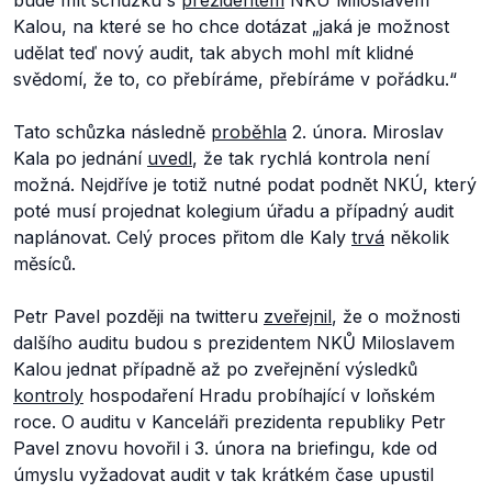
bude mít schůzku s
prezidentem
NKÚ Miloslavem
Kalou, na které se ho chce dotázat
„jaká je možnost
udělat teď nový audit, tak abych mohl mít klidné
svědomí, že to, co přebíráme, přebíráme v
pořádku
.
“
Tato schůzka následně
proběhla
2. února. Miroslav
Kala po jednání
uvedl
, že tak rychlá kontrola není
možná. Nejdříve je totiž nutné podat podnět NKÚ, který
poté musí projednat kolegium úřadu a případný audit
naplánovat. Celý proces přitom dle Kaly
trvá
několik
měsíců.
Petr Pavel později na twitteru
zveřejnil
, že o možnosti
dalšího auditu budou s prezidentem NKŮ Miloslavem
Kalou jednat případně až po zveřejnění výsledků
kontroly
hospodaření Hradu probíhající v loňském
roce. O auditu v Kanceláři prezidenta republiky Petr
Pavel znovu hovořil i 3. února na briefingu, kde od
úmyslu vyžadovat audit v tak krátkém čase upustil