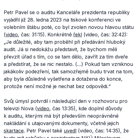
Petr Pavel se o auditu Kanceláře prezidenta republiky
vyjádřil již 28. ledna 2023 na tiskové konferenci ve
volebním štábu poté, co byl zvolen novou hlavou státu
(
video
, čas: 31:15). Konkrétně
řekl
(video, čas: 32:42):
„Je důležité, aby tam proběhl při předávání hluboký
audit. Já si nedokážu představit, že bychom měli
převzít úřad s
tím, co se tam dělo, zavřít za tím dveře
a
předstírat, že se nic nestalo.
(…) Pokud tam vzniknou
jakákoliv podezření, tak samozřejmě budu trvat na tom,
aby byla důsledně vyšetřena a
dotažena do konce,
protože není možné je nechat bez odpovědi.“
Svůj úmysl potvrdil i následující den v rozhovoru pro
televizi Nova (
video
, čas 13:35), kde doplnil důvody
k auditu, kterými má být především neoprávněné
nakládání s utajovanými dokumenty, včetně jejich
skartace
. Petr Pavel také
uvedl
(video, čas: 14:35), že