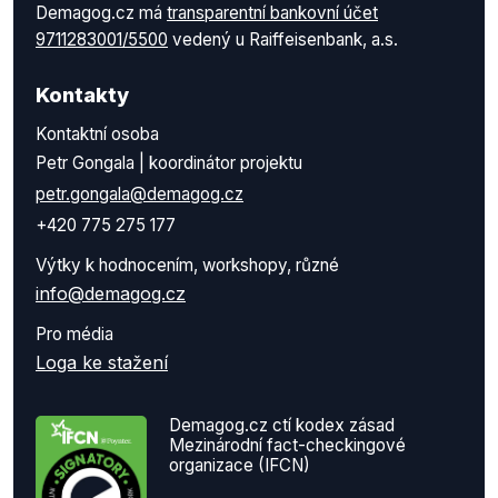
Demagog.cz má
transparentní bankovní účet
9711283001/5500
vedený u Raiffeisenbank, a.s.
Kontakty
Kontaktní osoba
Petr Gongala | koordinátor projektu
petr.gongala@demagog.cz
+420 775 275 177
Výtky k hodnocením, workshopy, různé
info@demagog.cz
Pro média
Loga ke stažení
Demagog.cz ctí kodex zásad
Mezinárodní fact-checkingové
organizace (IFCN)