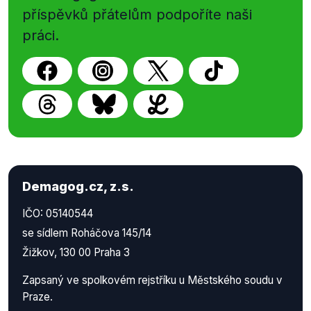
příspěvků přátelům podpoříte naši
práci.
Demagog.cz, z.s.
IČO: 05140544
se sídlem Roháčova 145/14
Žižkov, 130 00 Praha 3
Zapsaný ve spolkovém rejstříku u Městského soudu v
Praze.