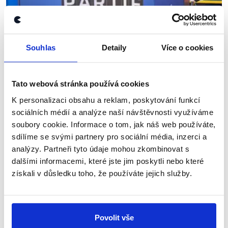
Souhlas
Detaily
Více o cookies
OVĚŘENO
Střídání prezidentů
Tato webová stránka používá cookies
12. února 2023
K personalizaci obsahu a reklam, poskytování funkcí
Týden po prezidentských volbách byla v Partii
sociálních médií a analýze naší návštěvnosti využíváme
Terezie Tománkové řeč o krocích zvoleného
soubory cookie. Informace o tom, jak náš web používáte,
prezidenta Pavla, jeho chystané inauguraci, ale i
sdílíme se svými partnery pro sociální média, inzerci a
vztahu Česka s Tchaj-wanem. V naší nejnovější...
analýzy. Partneři tyto údaje mohou zkombinovat s
dalšími informacemi, které jste jim poskytli nebo které
Číst dál
získali v důsledku toho, že používáte jejich služby.
Zůstaňme v kontaktu
Povolit vše