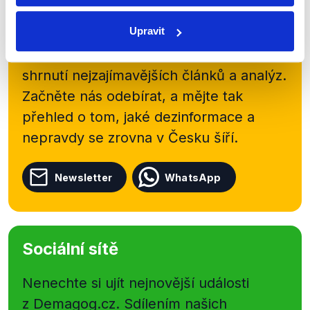
Přihlaste se k odběru našeho
Upravit
newsletteru nebo
whatsappového
kanálu, kde pravidelně přinášíme
shrnutí nejzajímavějších článků a analýz.
Začněte nás odebírat, a mějte tak
přehled o tom, jaké dezinformace a
nepravdy se zrovna v Česku šíří.
Newsletter
WhatsApp
Sociální sítě
Nenechte si ujít nejnovější události
z Demagog.cz. Sdílením našich