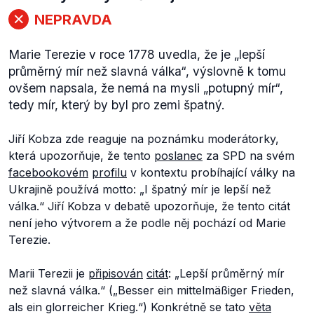
NEPRAVDA
Marie Terezie v roce 1778 uvedla, že je „lepší
průměrný mír než slavná válka“, výslovně k tomu
ovšem napsala, že nemá na mysli „potupný mír“,
tedy mír, který by byl pro zemi špatný.
Jiří Kobza zde reaguje na poznámku moderátorky,
která upozorňuje, že tento
poslanec
za SPD na svém
facebookovém
profilu
v kontextu probíhající války na
Ukrajině používá motto:
„I špatný mír je lepší než
válka.“
Jiří Kobza v debatě upozorňuje, že tento citát
není jeho výtvorem a že podle něj pochází od Marie
Terezie.
Marii Terezii je
připisován
citát
:
„Lepší průměrný mír
než slavná válka.“
(
„Besser ein mittelmäßiger Frieden,
als ein glorreicher Krieg.“
) Konkrétně se tato
věta