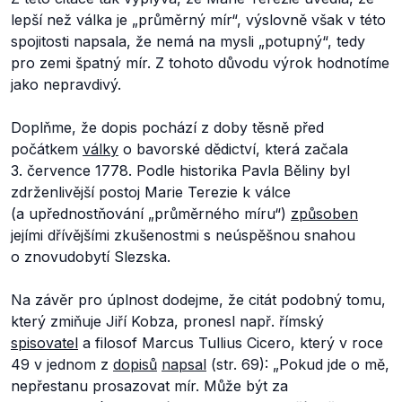
lepší než válka je „průměrný mír“, výslovně však v této
spojitosti napsala, že nemá na mysli „potupný“, tedy
pro zemi špatný mír. Z tohoto důvodu výrok hodnotíme
jako nepravdivý.
Doplňme, že dopis pochází z doby těsně před
počátkem
války
o bavorské dědictví, která začala
3. července 1778. Podle historika Pavla Běliny byl
zdrženlivější postoj Marie Terezie k válce
(a upřednostňování „průměrného míru“)
způsoben
jejími dřívějšími zkušenostmi s neúspěšnou snahou
o znovudobytí Slezska.
Na závěr pro úplnost dodejme, že citát podobný tomu,
který zmiňuje Jiří Kobza, pronesl např. římský
spisovatel
a filosof Marcus Tullius Cicero, který v roce
49 v jednom z
dopisů
napsal
(str. 69):
„Pokud jde o mě,
nepřestanu prosazovat mír. Může být za