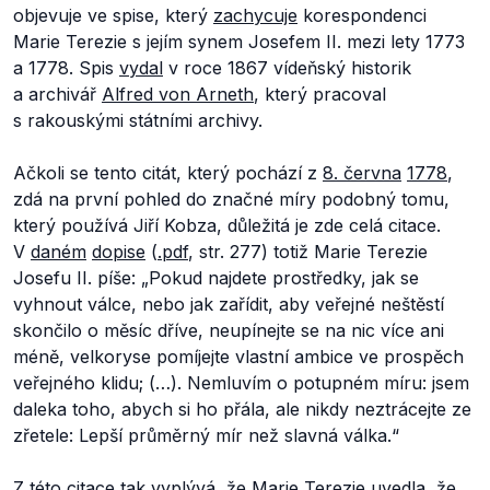
objevuje ve spise, který
zachycuje
korespondenci
Marie Terezie s jejím synem Josefem II. mezi lety 1773
a 1778. Spis
vydal
v roce 1867 vídeňský historik
a archivář
Alfred von Arneth
, který pracoval
s rakouskými státními archivy.
Ačkoli se tento citát, který pochází z
8. června
1778
,
zdá na první pohled do značné míry podobný tomu,
který používá Jiří Kobza, důležitá je zde celá citace.
V
daném
dopise
(
.pdf
, str. 277) totiž Marie Terezie
Josefu II. píše:
„Pokud najdete prostředky, jak se
vyhnout válce, nebo jak zařídit, aby veřejné neštěstí
skončilo o měsíc dříve, neupínejte se na nic více ani
méně, velkoryse pomíjejte vlastní ambice ve prospěch
veřejného klidu; (…). Nemluvím o potupném míru: jsem
daleka toho, abych si ho přála, ale nikdy neztrácejte ze
zřetele: Lepší průměrný mír než slavná válka.“
Z této citace tak vyplývá, že Marie Terezie uvedla, že