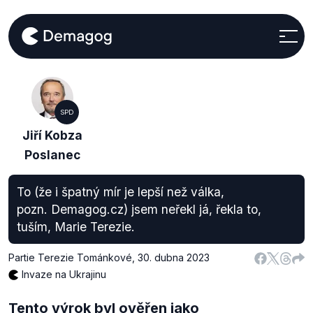
SPD
Jiří Kobza
Poslanec
To (že i špatný mír je lepší než válka,
pozn. Demagog.cz) jsem neřekl já, řekla to,
tuším, Marie Terezie.
Partie Terezie Tománkové
,
30. dubna 2023
Invaze na Ukrajinu
Tento výrok byl ověřen jako