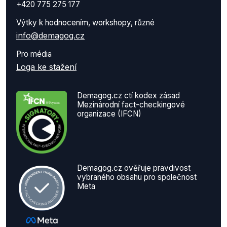
+420 775 275 177
Výtky k hodnocením, workshopy, různé
info@demagog.cz
Pro média
Loga ke stažení
Demagog.cz ctí kodex zásad
Mezinárodní fact-checkingové
organizace (IFCN)
Demagog.cz ověřuje pravdivost
vybraného obsahu pro společnost
Meta