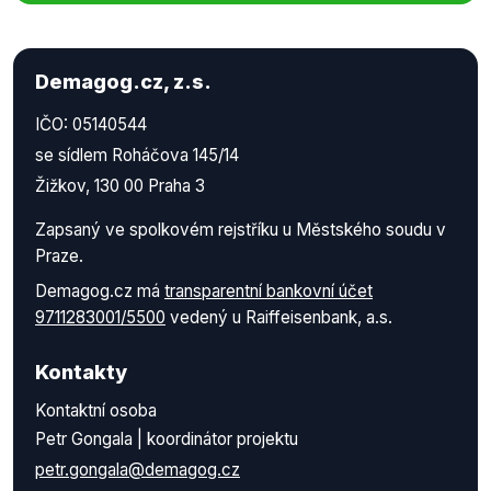
Demagog.cz, z.s.
IČO: 05140544
se sídlem Roháčova 145/14
Žižkov, 130 00 Praha 3
Zapsaný ve spolkovém rejstříku u Městského soudu v
Praze.
Demagog.cz má
transparentní bankovní účet
9711283001/5500
vedený u Raiffeisenbank, a.s.
Kontakty
Kontaktní osoba
Petr Gongala | koordinátor projektu
petr.gongala@demagog.cz