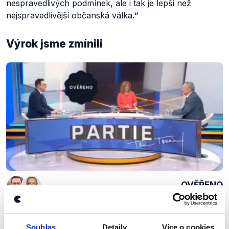
nespravedlivých podmínek, ale i tak je lepší než
nejspravedlivější občanská válka.“
Výrok jsme zmínili
OVĚŘENO
Válka a její diplomatické dopady
10. května 2023
Souhlas
Detaily
Více o cookies