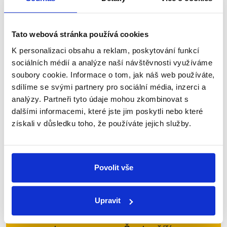
Tématem nedělní debaty na CNN Prima NEWS byla
ruská agrese na Ukrajině a její diplomatické
souvislosti. Ministr zahraničí Jan Lipavský (Piráti) a
Tato webová stránka používá cookies
poslanec Jiří Kobza (SPD) proto diskutovali...
K personalizaci obsahu a reklam, poskytování funkcí
sociálních médií a analýze naší návštěvnosti využíváme
Číst dál
soubory cookie. Informace o tom, jak náš web používáte,
sdílíme se svými partnery pro sociální média, inzerci a
analýzy. Partneři tyto údaje mohou zkombinovat s
Zůstaňme v kontaktu
dalšími informacemi, které jste jim poskytli nebo které
získali v důsledku toho, že používáte jejich služby.
Přihlaste se k odběru našeho
newsletteru nebo
whatsappového
kanálu, kde pravidelně přinášíme
Povolit vše
shrnutí nejzajímavějších článků a analýz.
Začněte nás odebírat, a mějte tak
Upravit
přehled o tom, jaké dezinformace a