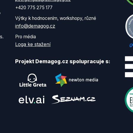
+420 775 275 177
o
Výtky k hodnocením, workshopy, různé
info@demagog.cz
s.
Pro média
Loga ke stažení
Projekt Demagog.cz spolupracuje s: