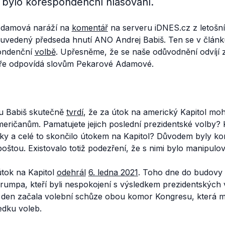
l bylo korespondenční hlasování.
Adamová naráží na
komentář
na serveru iDNES.cz z letošn
 uvedený předseda hnutí ANO Andrej Babiš. Ten se v článku
ondenční
volbě
. Upřesněme, že se naše odůvodnění odvíjí 
áře odpovídá slovům Pekarové Adamové.
u Babiš skutečně
tvrdí
, že za útok na americký Kapitol mo
meričanům. Pamatujete jejich poslední prezidentské volby?
dky a celé to skončilo útokem na Kapitol? Důvodem byly ko
poštou. Existovalo totiž podezření, že s nimi bylo manipulo
tok na Kapitol
odehrál
6. ledna 2021
. Toho dne do budovy 
rumpa, kteří byli nespokojení s výsledkem prezidentských 
o den začala volební schůze obou komor Kongresu, která 
edku voleb.