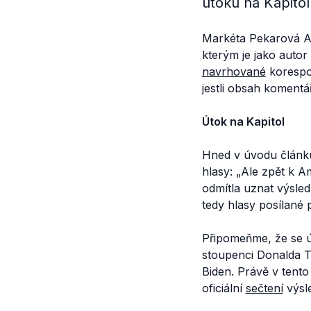
útoku na Kapito
Markéta Pekarová 
kterým je jako autor
navrhované
koresp
jestli obsah koment
Útok na Kapitol
Hned v úvodu článk
hlasy:
„Ale zpět k A
odmítla uznat výsle
tedy hlasy posílané 
Připomeňme, že se ú
stoupenci Donalda T
Biden. Právě v tent
oficiální
sečtení
výsl