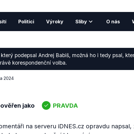
ítí
Politici
Výroky
Sliby
O nás
 který podepsal Andrej Babiš, možná ho i tedy psal, kter
právě korespondenční volba.
na 2024
 ověřen jako
PRAVDA
komentáři na serveru iDNES.cz opravdu napsal