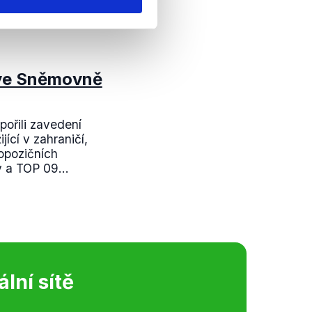
 ve Sněmovně
pořili zavedení
ící v zahraničí,
opozičních
 a TOP 09...
ální sítě