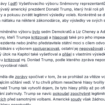
ávy (.
pdf
) Vyšetřovacího výboru Sněmovny reprezentantů 
valý americký prezident Donald Trump, který hrál roli při 
a pokusu zvrátit legitimní výsledky voleb. Konkrétně se dl
 nátlaku na některé zákonodárce, aby výsledky ve svých st
míněného výboru
bylo
sedm Demokratů a Liz Cheney a Ad
any, kteří Trumpa
kritizovali
a
hlasovali
také pro jeho impea
identa nebo jiného představitele státní moci s cílem odvola
ublikáni s výborem
spolupracovali
, ostatní jej
nepovažovali
ý útok na Kapitol také vyšetřoval a
přišel
s vlastními výsled
ru
kritizoval
mj. Donlad Trump, podle kterého zpráva nepo
yvolával násilí.
měla dle
zprávy
spočívat v tom, že se prohlásil za vítěze 
ajícím sčítání vedl. V tu chvíli přitom nesečtené hlasy tvoři
ld Trump tak vytvořil dojem, že tyto hlasy přišly až po of
tání zahrnuty. Trump se navíc
pokoušel
zpochybnit
legitim
cích
před samotnými volbami. Americké
soudy
však žádnou
hlasy nepotvrdily.