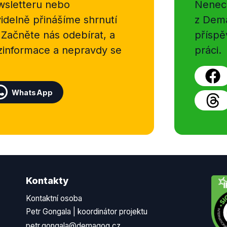
sletteru nebo
Nenecht
delně přinášíme shrnutí
z Dema
 Začněte nás odebírat, a
příspě
ezinformace a nepravdy se
práci.
WhatsApp
Kontakty
Kontaktní osoba
Petr Gongala | koordinátor projektu
petr.gongala@demagog.cz