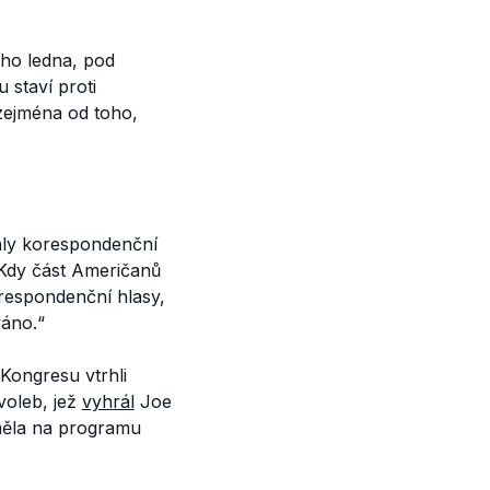
ího ledna, pod
 staví proti
zejména od toho,
hly korespondenční
 Kdy část Američanů
respondenční hlasy,
váno.“
Kongresu vtrhli
voleb, jež
vyhrál
Joe
měla na programu