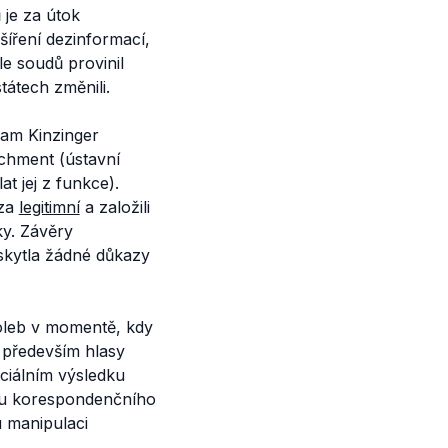
je za útok
šíření dezinformací,
e soudů provinil
átech změnili.
am Kinzinger
chment (ústavní
t jej z funkce).
za
legitimní
a založili
ky. Závěry
skytla žádné důkazy
voleb v momentě, kdy
ly především hlasy
iciálním výsledku
itu korespondenčního
 manipulaci