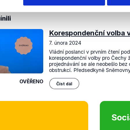
hlasy nepotvrdily.
nili
Korespondenční volba
7. února 2024
Vládní poslanci v prvním čtení pod
korespondenční volby pro Čechy žij
projednávání se ale neobešlo bez 
obstrukcí. Předsedkyně Sněmovny
OVĚŘENO
Číst dál
Soci