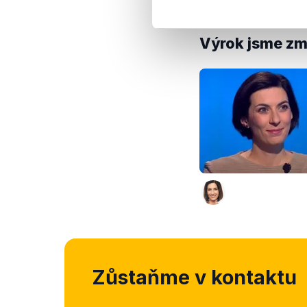
s korespondenčními 
Výrok jsme zmí
Zůstaňme v kontaktu