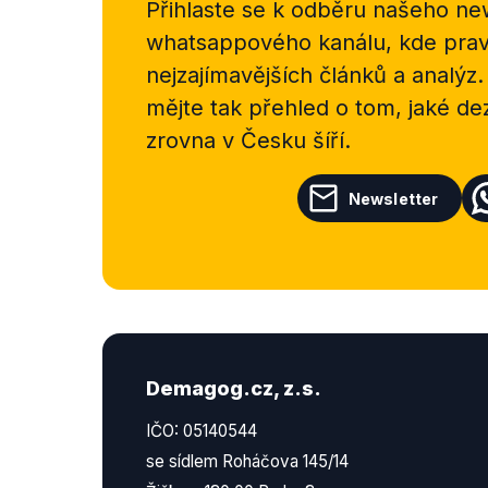
Přihlaste se k odběru našeho
new
whatsappového kanálu, kde pravi
nejzajímavějších článků a analýz.
mějte tak přehled o tom, jaké d
zrovna v Česku šíří.
Newsletter
Demagog.cz, z.s.
IČO: 05140544
se sídlem Roháčova 145/14