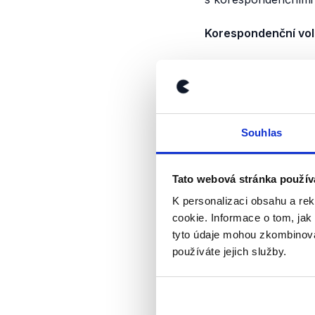
Korespondenční vol
Počátky korespond
zákonodárci umožni
začala možnost kores
hlasování důvod (na
Souhlas
bez nutnosti udání d
přidávat
i další státy.
Tato webová stránka použív
I přesto, že je v s
z nich tuto volbu st
K personalizaci obsahu a re
cookie. Informace o tom, jak
Závěr
tyto údaje mohou zkombinovat
používáte jejich služby.
Předseda hnutí ANO 
ve kterém tvrdí, že
Pekarové Adamové t