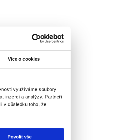
–1865), kdy
e v určitých státech
 takovému způsobu
 zavedl volbu poštou
Více o cookies
postupně
začaly
ech USA, některé
ěvnosti využíváme soubory
, inzerci a analýzy. Partneři
li v důsledku toho, že
 názorovým článkem,
Výrok Markéty
dnou manipulaci
Povolit vše