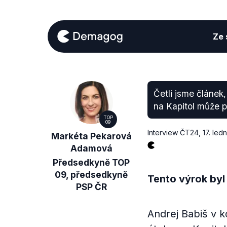
Ze s
Četli jsme článek,
na Kapitol může 
TOP
09
Interview ČT24
,
17. led
Markéta Pekarová
Adamová
Předsedkyně TOP
09, předsedkyně
Tento výrok byl
PSP ČR
Andrej Babiš v 