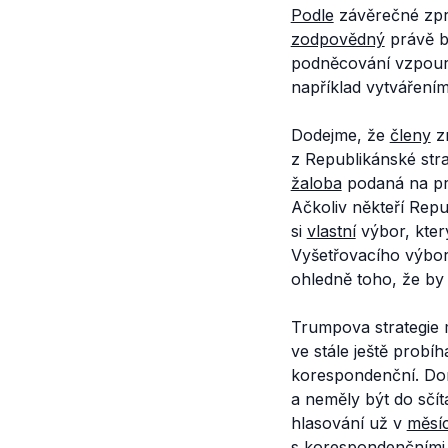
Podle
závěrečné zpr
zodpovědný
právě bý
podněcování vzpoury 
například vytvářením
Dodejme, že
členy
z
z Republikánské str
žaloba
podaná na prez
Ačkoliv někteří Rep
si
vlastní
výbor, kter
Vyšetřovacího výbo
ohledně toho, že by v
Trumpova strategie 
ve stále ještě probíh
korespondenční. Dona
a neměly být do sčí
hlasování už v
měsí
s korespondenčními 