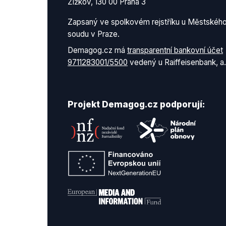
Žižkov, 130 00 Praha 3
Zapsaný ve spolkovém rejstříku u Městskéh
soudu v Praze.
Demagog.cz má
transparentní bankovní účet
9711283001/5500
vedený u Raiffeisenbank, a.
Projekt Demagog.cz podporují: