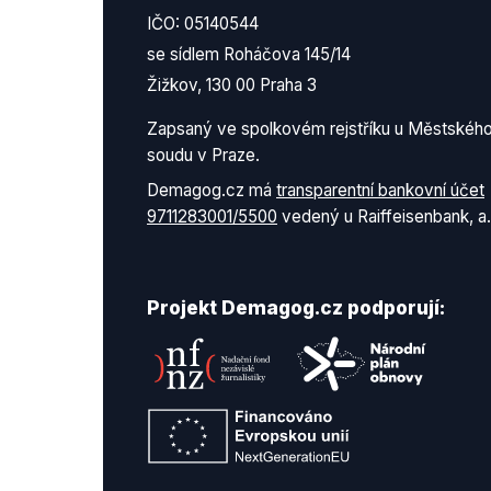
IČO: 05140544
se sídlem Roháčova 145/14
Žižkov, 130 00 Praha 3
Zapsaný ve spolkovém rejstříku u Městskéh
soudu v Praze.
Demagog.cz má
transparentní bankovní účet
9711283001/5500
vedený u Raiffeisenbank, a.
Projekt Demagog.cz podporují: