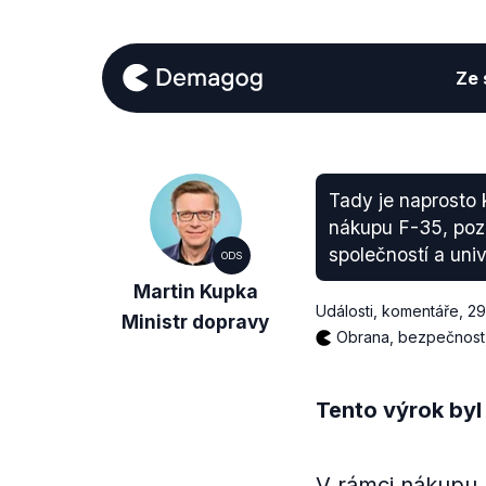
Ze s
Tady je naprosto 
nákupu F-35, poz
společností a univ
ODS
Martin Kupka
Události, komentáře
,
29
Ministr dopravy
Obrana, bezpečnost,
Tento výrok byl
V rámci nákupu 