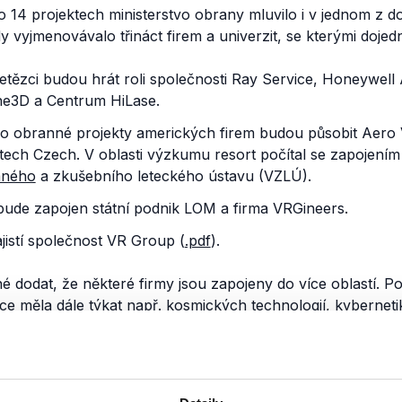
o 14 projektech ministerstvo obrany mluvilo i v jednom z 
dy vyjmenovávalo třináct firem a univerzit, se kterými dojed
etězci budou hrát roli společnosti Ray Service, Honeywel
e3D a Centrum HiLase.
pro obranné projekty amerických firem budou působit Aer
ech Czech. V oblasti výzkumu resort počítal se zapojen
ného
a zkušebního leteckého ústavu (VZLÚ).
 bude zapojen státní podnik LOM a firma VRGineers.
jistí společnost VR Group (
.pdf
).
é dodat, že některé firmy jsou zapojeny do více oblastí. Po
ce měla dále
týkat
např. kosmických technologií, kybernetik