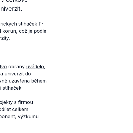
iverzit.
ických stíhaček F-
 korun, což je podle
zity.
tvo
obrany
uvádělo
,
a univerzit do
uvně
uzavřena
během
í stíhaček.
ojekty s firmou
dílet celkem
mponent, výzkumu