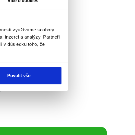
Více o cookies
 projektů v celkové
t. Výrok Martina
ěvnosti využíváme soubory
, inzerci a analýzy. Partneři
li v důsledku toho, že
o Česka.
konci ledna
Povolit vše
h stíhaček pro
 ale neskončila.
, termínech