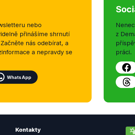
Soci
sletteru nebo
Nenecht
delně přinášíme shrnutí
z Dema
 Začněte nás odebírat, a
příspě
ezinformace a nepravdy se
práci.
WhatsApp
Kontakty