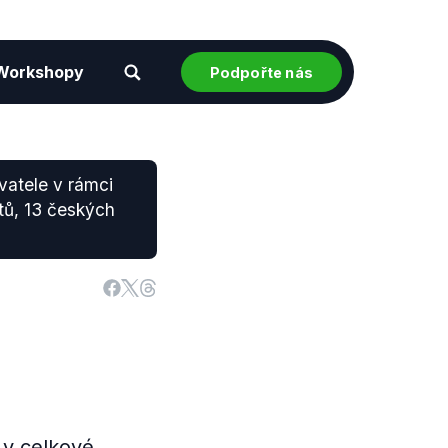
Workshopy
Podpořte nás
vatele v rámci
tů, 13 českých
 v celkové