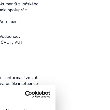
dokumentů z loňského
nalo spolupráci:
l Aerospace
o Vodochody
ím ČVUT, VUT
dle informací ze září
y, umělé inteligence