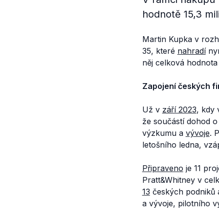
hodnotě 15,3 mil
Martin Kupka v roz
35, které
nahradí
nyn
něj celková hodnota 
Zapojení českých f
Už v
září 2023
, kdy 
že součástí dohod o
výzkumu a
vývoje
. 
letošního ledna, vzá
Připraveno
je 11 pro
Pratt&Whitney v ce
13
českých podniků a
a vývoje, pilotního 