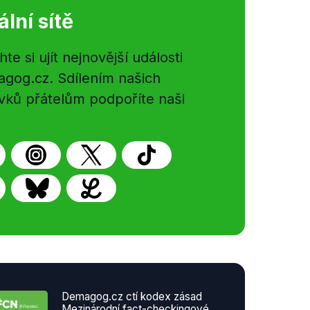
ální sítě
e si ujít nejnovější události
gog.cz. Sdílením našich
vků přátelům podpoříte naši
Demagog.cz ctí kodex zásad
Mezinárodní fact-checkingové