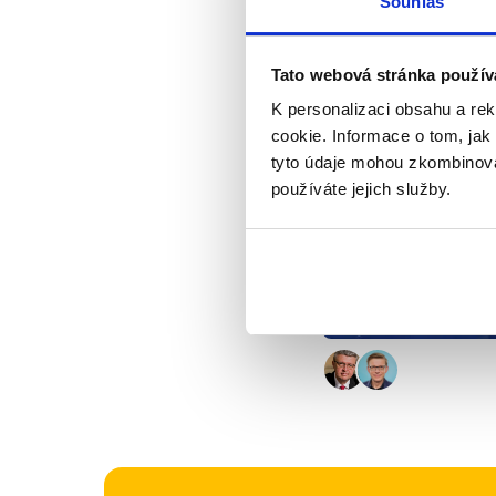
Souhlas
V souvislosti s náku
hodnotě 15,3 miliard
Kupky tak hodnotíme
Tato webová stránka použív
K personalizaci obsahu a re
Výrok jsme zmí
cookie. Informace o tom, jak
tyto údaje mohou zkombinovat
používáte jejich služby.