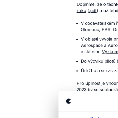
Doplňme, že o těcht
roku
(
.pdf
) a už teh
V dodavatelském ř
Olomouc, PBS, On
V oblasti vývoje 
Aerospace a Aerot
a státního
Výzkum
Do výcviku pilotů
Údržbu a servis za
Pro úplnost je vhodn
2023 by se spoluprá
nebo robotiky.
Závěr