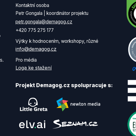
Kontaktní osoba
Petr Gongala | koordinátor projektu
petr.gongala@demagog.cz
+420 775 275 177
o
Výtky k hodnocením, workshopy, různé
info@demagog.cz
s.
Pro média
Loga ke stažení
Projekt Demagog.cz spolupracuje s: