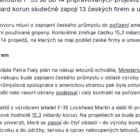
iard korun skutečně zapojí 13 českých firem a un
hovoru mluví o zapojení českého průmyslu do
pořízení
amer
í používané gripeny. Konkrétně zmiňuje částku 15,3 miliard
14 projektů, na kterých se mají podílet české firmy a univer
irem
vláda Petra Fialy plán na nákup letounů schválila,
Ministers
 nákupu bude zapojení českého průmyslu v oblasti výroby 
Průmyslová spolupráce s americkou stranou pak byla sml
pětí nato resort obrany
podepsal
i celý kontrakt na pořízen
jektů s výrobcem letadel F-35 Lockheed Martin a další tři pr
lkové hodnotě
15,3
miliardy korun. Na projektech se bude po
 univerzit, které se
zapojí
do čtyř oblastí – do výroby ko
výcviku a do údržby, servisu a oprav nakoupených letounů.