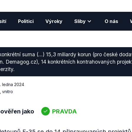
ítí
Politici
Výroky
Sliby
O nás
konkrétní suma (...) 15,3 miliardy korun (pro české doda
n. Demagog.cz), 14 konkrétních kontrahovaných projek
erzity.
. ledna 2024
 vnitro
 ověřen jako
PRAVDA
letounů F-35 se do 14 připravovaných projektů