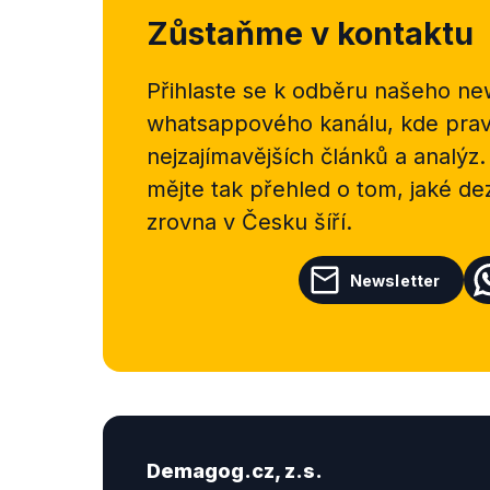
Zůstaňme v kontaktu
Přihlaste se k odběru našeho
new
whatsappového kanálu, kde pravi
nejzajímavějších článků a analýz.
mějte tak přehled o tom, jaké d
zrovna v Česku šíří.
Newsletter
Demagog.cz, z.s.