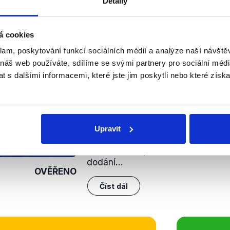
Detaily
pem amerických letounů F-35 je tedy připraveno celkem 14
 Kč, na kterých se bude podílet 13 českých firem a univerzi
 jako pravdivý.
á cookies
klam, poskytování funkcí sociálních médií a analýze naší návšt
nili
 náš web používáte, sdílíme se svými partnery pro sociální média
 s dalšími informacemi, které jste jim poskytli nebo které získa
Podepsáno. F-35 míří d
10. února 2024
Ministryně obrany Černochová na 
Upravit
podepsala dohodu o nákupu novýc
českou armádu, diskuze o F-35 tím
V Událostech, komentářích o ceně
dodání...
OVĚŘENO
Číst dál