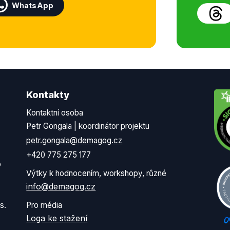
WhatsApp
Kontakty
Kontaktní osoba
Petr Gongala | koordinátor projektu
petr.gongala@demagog.cz
+420 775 275 177
o
Výtky k hodnocením, workshopy, různé
info@demagog.cz
s.
Pro média
Loga ke stažení