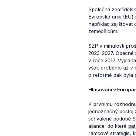
Společná zemědělská 
Evropská unie (EU) př
například zajišťovat
zemědělcům.
SZP v minulosti
proš
2023–2027. Obecné z
v roce 2017. Vyjed
však
proběhlo
až v 
o reformě pak byla
Hlasování v Europa
K prvnímu rozhodnu
jednoznačný postoj za
schválené podobě 
aliance, do které
pat
rámcové strategie, 