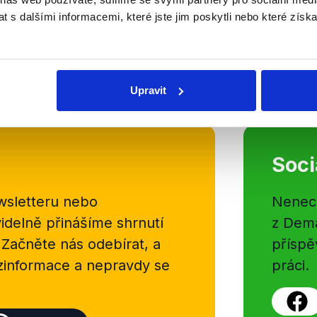
Ve spolupráci s deníkem E15 jsme p
 s dalšími informacemi, které jste jim poskytli nebo které získa
debaty europoslanců, kteří diskutov
chce Evropská unie zmírnit klimatic
analýze se tak dočtete...
OVĚŘENO
Číst dál
Upravit
Soci
sletteru nebo
Nenecht
delně přinášíme shrnutí
z Dema
 Začněte nás odebírat, a
příspě
ezinformace a nepravdy se
práci.