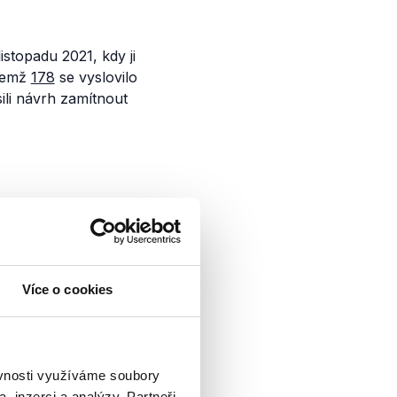
istopadu 2021, kdy ji
ičemž
178
se vyslovilo
sili návrh zamítnout
é politiky. Výrok
Více o cookies
imatická
ěvnosti využíváme soubory
, inzerci a analýzy. Partneři