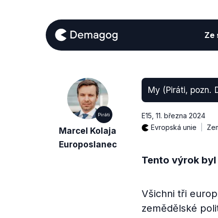
Ze s
My (Piráti, pozn.
E15
,
11. března 2024
Piráti
Evropská unie
Zem
Marcel Kolaja
Europoslanec
Tento výrok byl
Všichni tři europ
zemědělské polit