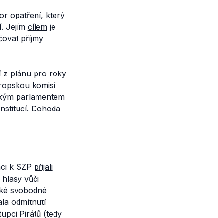
or opatření, který
í. Jejím
cílem
je
čovat
příjmy
í
z plánu pro roky
ropskou komisí
ským parlamentem
nstitucí. Dohoda
nci k SZP
přijali
 hlasy vůči
ké svobodné
ala odmítnutí
tupci Pirátů (tedy