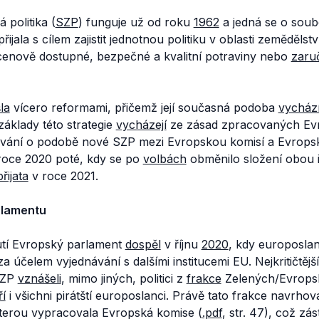
politika (
SZP
) funguje už od roku
1962
a jedná se o soub
ijala s cílem zajistit jednotnou politiku v oblasti zemědělstv
 cenově dostupné, bezpečné a kvalitní potraviny nebo
zaru
la
vícero reformami, přičemž její současná podoba
vycház
áklady této strategie
vycházejí
ze zásad zpracovaných Ev
návání o podobě nové SZP mezi Evropskou komisí a Evrop
roce 2020 poté, kdy se po
volbách
obměnilo složení obou i
přijata
v roce 2021.
rlamentu
tí Evropský parlament
dospěl
v říjnu
2020
, kdy europosla
 účelem vyjednávání s dalšími institucemi EU. Nejkritičtější
SZP
vznášeli
, mimo jiných, politici z
frakce
Zelených/Evrops
ří
i všichni pirátští europoslanci. Právě tato frakce navrhov
kterou vypracovala Evropská komise (
.pdf
, str. 47), což zás