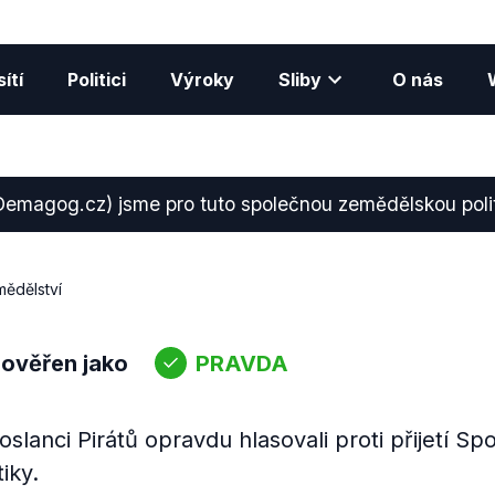
ítí
Politici
Výroky
Sliby
O nás
 Demagog.cz) jsme pro tuto společnou zemědělskou polit
ědělství
 ověřen jako
PRAVDA
oslanci Pirátů opravdu hlasovali proti přijetí Sp
iky.