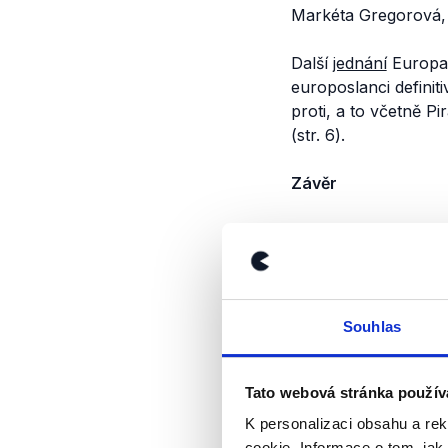
Markéta Gregorová, M
Další
jednání
Europar
europoslanci definit
proti, a to včetně Pir
(str. 6).
Závěr
Ani jeden z pirátský
Marcela Kolaji tak h
Výrok jsme zmí
Souhlas
Tato webová stránka použív
K personalizaci obsahu a re
cookie. Informace o tom, jak