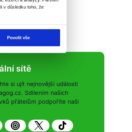
řipravili ověření
li v důsledku toho, že
ali o krocích, jimiž
ká rizika. V naší
Povolit vše
ální sítě
e si ujít nejnovější události
gog.cz. Sdílením našich
vků přátelům podpoříte naši