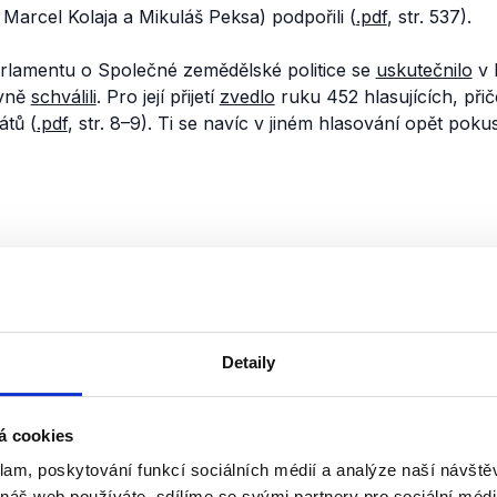
arcel Kolaja a Mikuláš Peksa) podpořili (
.pdf
, str. 537).
lamentu o Společné zemědělské politice se
uskutečnilo
v l
ivně
schválili
. Pro její přijetí
zvedlo
ruku 452 hlasujících, př
átů (
.pdf
, str. 8–9). Ti se navíc v jiném hlasování opět poku
ch europoslanců tedy nepodpořil přijetí Společné zemědělsk
odnotíme jako pravdivý.
nili
Detaily
„Bruselská bublina“ a kl
změna
á cookies
21. března 2024
klam, poskytování funkcí sociálních médií a analýze naší návšt
 náš web používáte, sdílíme se svými partnery pro sociální média