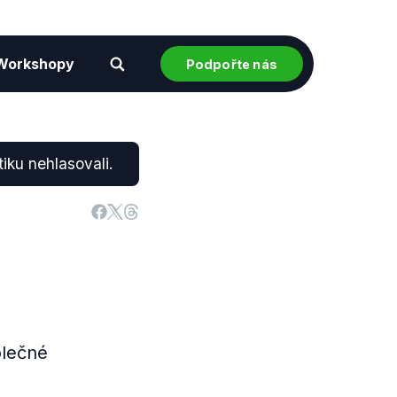
Workshopy
Podpořte nás
iku nehlasovali.
olečné