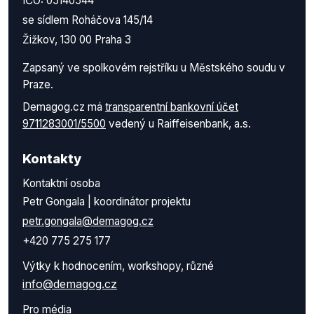
IČO: 05140544
se sídlem Roháčova 145/14
Žižkov, 130 00 Praha 3
Zapsaný ve spolkovém rejstříku u Městského soudu v
Praze.
Demagog.cz má
transparentní bankovní účet
9711283001/5500
vedený u Raiffeisenbank, a.s.
Kontakty
Kontaktní osoba
Petr Gongala | koordinátor projektu
petr.gongala@demagog.cz
+420 775 275 177
Výtky k hodnocením, workshopy, různé
info@demagog.cz
Pro média