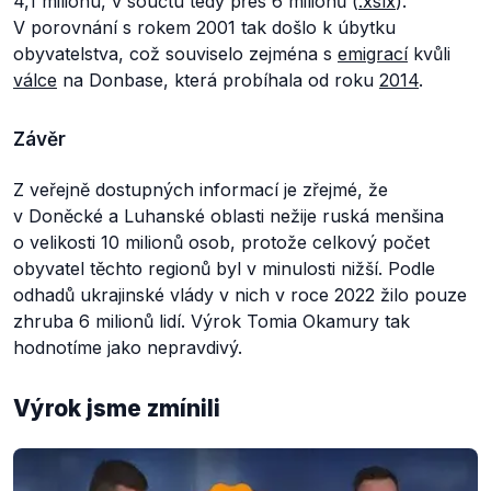
4,1 milionu, v součtu tedy přes 6 milionů (
.xslx
).
V porovnání s rokem 2001 tak došlo k úbytku
obyvatelstva, což souviselo zejména s
emigrací
kvůli
válce
na Donbase, která probíhala od roku
2014
.
Závěr
Z veřejně dostupných informací je zřejmé, že
v Doněcké a Luhanské oblasti nežije ruská menšina
o velikosti 10 milionů osob, protože celkový počet
obyvatel těchto regionů byl v minulosti nižší. Podle
odhadů ukrajinské vlády v nich v roce 2022 žilo pouze
zhruba 6 milionů lidí. Výrok Tomia Okamury tak
hodnotíme jako nepravdivý.
Výrok jsme zmínili