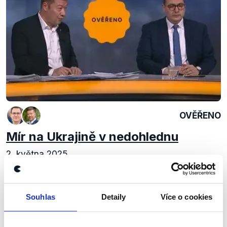
OVĚŘENO
Mír na Ukrajině v nedohlednu
2. května 2025
V návaznosti na telefonát mezi americkým
prezidentem Donaldem Trumpem a jeho ruským
protějškem Vladimirem Putinem se v pořadu
Souhlas
Detaily
Více o cookies
Události, komentáře potkali ministr zahraničí Jan
Lipavský...