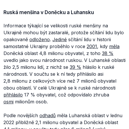
Ruská menšina v Doněcku a Luhansku
Informace týkající se velikosti ruské menšiny na
Ukrajině mohou být zastaralé, protože sčítání lidu bylo
opakovaně
odloženo
.
Jediné
sčítání lidu v historii
samostatné Ukrajiny proběhlo v roce
2001
, kdy
měla
Doněcká oblast 4,8 milionu obyvatel, z toho
38 %
uvedlo jako svou národnost ruskou. V Luhanské oblasti
žilo 2,5 milionu lidí, z nichž se
39 %
hlásilo k ruské
národnosti. V součtu se k ní tedy přihlásilo asi
2,8 milionu z celkových více než 7 milionů obyvatel
obou oblastí. V celé Ukrajině se k ruské národnosti
přihlásilo
17 % obyvatel, což odpovídalo zhruba
osmi
milionům osob.
Podle novějších
odhadů
měla Luhanská oblast v lednu
2022 přibližně 2,1 milionu obyvatel a Doněcká oblast