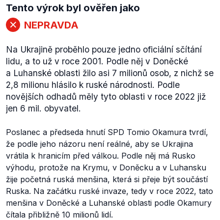
Tento výrok byl ověřen jako
NEPRAVDA
Na Ukrajině proběhlo pouze jedno oficiální sčítání
lidu, a to už v roce 2001. Podle něj v Doněcké
a Luhanské oblasti žilo asi 7 milionů osob, z nichž se
2,8 milionu hlásilo k ruské národnosti. Podle
novějších odhadů měly tyto oblasti v roce 2022 již
jen 6 mil. obyvatel.
Poslanec a předseda hnutí SPD Tomio Okamura tvrdí,
že podle jeho názoru není reálné, aby se Ukrajina
vrátila k hranicím před válkou. Podle něj má Rusko
výhodu, protože na Krymu, v Doněcku a v Luhansku
žije početná ruská menšina, která si přeje být součástí
Ruska. Na začátku ruské invaze, tedy v roce 2022, tato
menšina v Doněcké a Luhanské oblasti podle Okamury
čítala přibližně 10 milionů lidí.