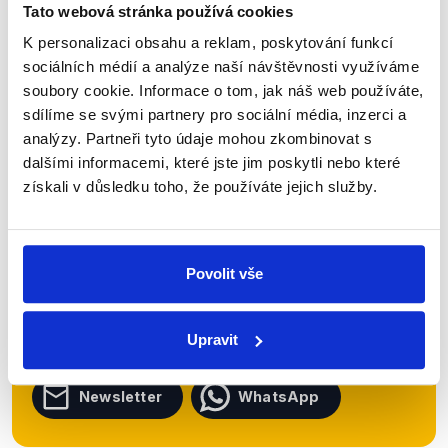
Tato webová stránka používá cookies
Číst dál
K personalizaci obsahu a reklam, poskytování funkcí
sociálních médií a analýze naší návštěvnosti využíváme
soubory cookie. Informace o tom, jak náš web používáte,
Zůstaňme v kontaktu
sdílíme se svými partnery pro sociální média, inzerci a
analýzy. Partneři tyto údaje mohou zkombinovat s
Přihlaste se k odběru našeho
dalšími informacemi, které jste jim poskytli nebo které
newsletteru nebo
whatsappového
získali v důsledku toho, že používáte jejich služby.
kanálu, kde pravidelně přinášíme
shrnutí nejzajímavějších článků a analýz.
Povolit vše
Začněte nás odebírat, a mějte tak
přehled o tom, jaké dezinformace a
nepravdy se zrovna v Česku šíří.
Upravit
Newsletter
WhatsApp