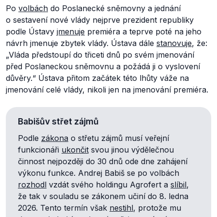
Po
volbách
do Poslanecké sněmovny a jednání
o sestavení nové vlády nejprve prezident republiky
podle Ústavy
jmenuje
premiéra a teprve poté na jeho
návrh jmenuje zbytek vlády. Ústava dále
stanovuje
, že:
„Vláda předstoupí do třiceti dnů po svém jmenování
před Poslaneckou sněmovnu a požádá ji o vyslovení
důvěry.“
Ústava přitom začátek této lhůty váže na
jmenování celé vlády, nikoli jen na jmenování premiéra.
Babišův střet zájmů
Podle
zákona
o střetu zájmů musí veřejní
funkcionáři
ukončit
svou jinou výdělečnou
činnost nejpozději do 30 dnů ode dne zahájení
výkonu funkce. Andrej Babiš se po volbách
rozhodl
vzdát svého holdingu Agrofert a
slíbil
,
že tak v souladu se zákonem učiní do 8. ledna
2026. Tento termín však
nestihl
, protože mu