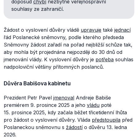
doposud
chybí
nezbytné veřejnosprávní
souhlasy ze zahraničí.
Žádost o vyslovení důvěry vládě
upravuje
také
jednací
řád Poslanecké sněmovny, podle kterého předseda
Sněmovny žádost zařadí na pořad nejbližší schůze tak,
aby mohla být projednána nejpozději do 30 dnů od
jmenování vlády. K vyslovení důvěry je
potřeba
souhlas
nadpoloviční většiny přítomných poslanců.
Důvěra Babišova kabinetu
Prezident Petr Pavel
jmenoval
Andreje Babiše
premiérem 9. prosince 2025 a jeho
vládu
poté
15. prosince 2025, kdy začala běžet třicetidenní lhůta
pro žádost o vyslovení důvěry. Vláda
předstoupila
před
Poslaneckou sněmovnu s
žádostí
o důvěru 13. ledna
2026.