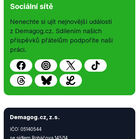
Sociální sítě
Nenechte si ujít nejnovější události
z Demagog.cz. Sdílením našich
příspěvků přátelům podpoříte naši
práci.
Demagog.cz, z.s.
IČO: 05140544
se sídlem Roháčova 145/14