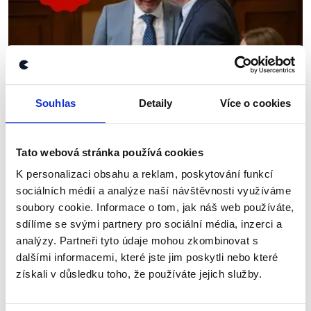
Souhlas
Detaily
Více o cookies
OVĚŘENO
Důvěra vládě a (ne)vydání k
Tato webová stránka používá cookies
trestnímu stíhání
K personalizaci obsahu a reklam, poskytování funkcí
4. února 2026
sociálních médií a analýze naší návštěvnosti využíváme
soubory cookie. Informace o tom, jak náš web používáte,
Místopředseda Poslanecké sněmovny Patrik
Nacher (ANO) a předseda poslaneckého klubu ODS
sdílíme se svými partnery pro sociální média, inzerci a
Marek Benda v pořadu Pro a proti debatovali
analýzy. Partneři tyto údaje mohou zkombinovat s
o důvěře nové vládě a také o možném vydání
dalšími informacemi, které jste jim poskytli nebo které
Andreje Babiše...
získali v důsledku toho, že používáte jejich služby.
Číst dál