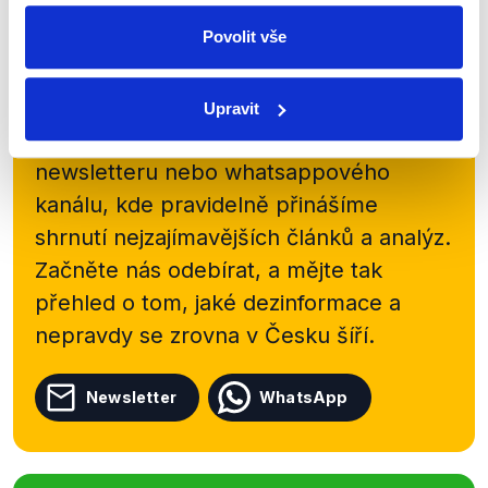
Povolit vše
Zůstaňme v kontaktu
Upravit
Přihlaste se k odběru našeho
newsletteru nebo
whatsappového
kanálu, kde pravidelně přinášíme
shrnutí nejzajímavějších článků a analýz.
Začněte nás odebírat, a mějte tak
přehled o tom, jaké dezinformace a
nepravdy se zrovna v Česku šíří.
Newsletter
WhatsApp