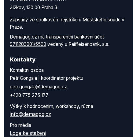
Žižkov, 130 00 Praha 3
Zapsaný ve spolkovém rejstříku u Městského soudu v
Praze.
Demagog.cz má
transparentní bankovní účet
9711283001/5500
vedený u Raiffeisenbank, a.s.
Kontakty
Kontaktní osoba
Petr Gongala | koordinátor projektu
petr.gongala@demagog.cz
+420 775 275 177
Výtky k hodnocením, workshopy, různé
info@demagog.cz
Pro média
Loga ke stažení