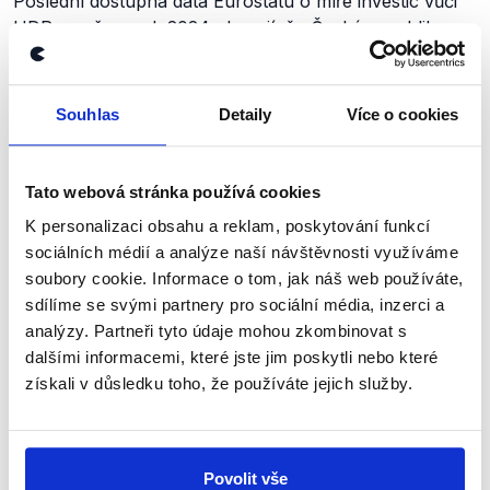
Poslední dostupná data Eurostatu o míře investic vůči
HDP země za rok 2024 ukazují, že Česká republika
byla dokonce na prvním místě mezi členskými státy EU.
Investice konkrétně dosáhly 26,5 % HDP. Petr Fiala
tedy správně poukazuje na to, že Česko patří mezi
Souhlas
Detaily
Více o cookies
země EU s nejvyšším podílem investic, byť uvádí
nepřesné umístění na žebříčku zemí EU. Jeho výrok
proto hodnotíme jako pravdivý s výhradou.
Tato webová stránka používá cookies
K personalizaci obsahu a reklam, poskytování funkcí
Výrok jsme zmínili
sociálních médií a analýze naší návštěvnosti využíváme
soubory cookie. Informace o tom, jak náš web používáte,
sdílíme se svými partnery pro sociální média, inzerci a
analýzy. Partneři tyto údaje mohou zkombinovat s
dalšími informacemi, které jste jim poskytli nebo které
získali v důsledku toho, že používáte jejich služby.
Povolit vše