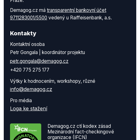
Praze.
Demagog.cz má
transparentní bankovní účet
9711283001/5500
vedený u Raiffeisenbank, a.s.
Kontakty
Kontaktní osoba
Petr Gongala | koordinátor projektu
petr.gongala@demagog.cz
+420 775 275 177
Výtky k hodnocením, workshopy, různé
info@demagog.cz
Pro média
Loga ke stažení
Demagog.cz ctí kodex zásad
Mezinárodní fact-checkingové
organizace (IFCN)