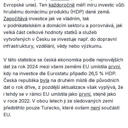
Evropské unie). Ten
každoročně
měří míru investic vůči
hrubému domácímu produktu (HDP) dané země.
Započítává
investice jak ve vládním, tak
v podnikatelském a domácím sektoru a porovnává, jak
velká část celkové hodnoty statků a služeb
vytvořených v Česku se investuje např. do dopravní
infrastruktury, vzdělání, vědy nebo výzkumu.
V této statistice se česká ekonomika podle nejnovějších
dat za rok 2024 mezi všemi zeměmi EU umístila
první
,
kdy na investice dle Eurostatu připadlo 26,5 % HDP.
Česká republika
byla
na druhém místě dle původních
dat o rok dříve, z pozdější aktualizace však vyplývá, že
i tehdy se v rámci EU umístila jako
první
, stejně jako
v roce 2022. V obou letech ji ze sledovaných zemí
předstihlo pouze Turecko, které ovšem
není
součástí
EU.