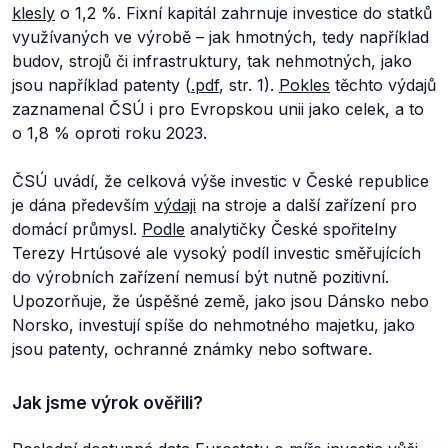
klesly
o 1,2 %. Fixní kapitál zahrnuje investice do statků
využívaných ve výrobě – jak hmotných, tedy například
budov, strojů či infrastruktury, tak nehmotných, jako
jsou například patenty (
.pdf
, str. 1).
Pokles
těchto výdajů
zaznamenal ČSÚ i pro Evropskou unii jako celek, a to
o 1,8 % oproti roku 2023.
ČSÚ uvádí, že celková výše investic v České republice
je dána především
výdaji
na stroje a další zařízení pro
domácí průmysl.
Podle
analytičky České spořitelny
Terezy Hrtúsové ale vysoký podíl investic směřujících
do výrobních zařízení nemusí být nutně pozitivní.
Upozorňuje, že úspěšné země, jako jsou Dánsko nebo
Norsko, investují spíše do nehmotného majetku, jako
jsou patenty, ochranné známky nebo software.
Jak jsme výrok ověřili?