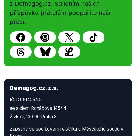
z Demagog.cz. Sdílením našich
příspěvků přátelům podpoříte naši
práci.
Demagog.cz, z.s.
IČO: 05140544
se sídlem Roháčova 145/14
Žižkov, 130 00 Praha 3
Zapsaný ve spolkovém rejstříku u Městského soudu v