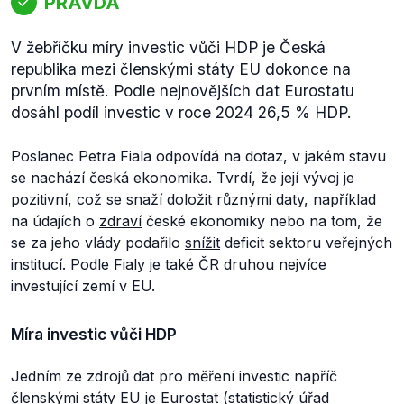
PRAVDA
V žebříčku míry investic vůči HDP je Česká
republika mezi členskými státy EU dokonce na
prvním místě. Podle nejnovějších dat Eurostatu
dosáhl podíl investic v roce 2024 26,5 % HDP.
Poslanec Petra Fiala odpovídá na dotaz, v jakém stavu
se nachází česká ekonomika. Tvrdí, že její vývoj je
pozitivní, což se snaží doložit různými daty, například
na údajích o
zdraví
české ekonomiky nebo na tom, že
se za jeho vlády podařilo
snížit
deficit sektoru veřejných
institucí. Podle Fialy je také ČR druhou nejvíce
investující zemí v EU.
Míra investic vůči HDP
Jedním ze zdrojů dat pro měření investic napříč
členskými státy EU je
Eurostat
(statistický úřad