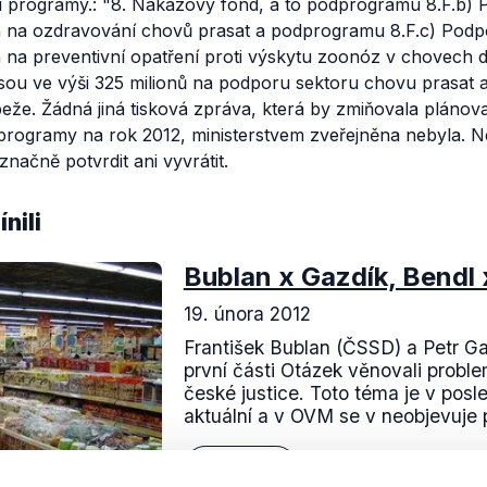
í programy.:
"8. Nákazový fond, a to podprogramu 8.F.b)
h na ozdravování chovů prasat a podprogramu 8.F.c) Pod
 na preventivní opatření proti výskytu zoonóz v chovech 
sou ve výši 325 milionů na podporu sektoru chovu prasat a
že. Žádná jiná tisková zpráva, která by zmiňovala plánov
 programy na rok 2012, ministerstvem zveřejněna nebyla. 
načně potvrdit ani vyvrátit.
nili
Bublan x Gazdík, Bendl 
19. února 2012
František Bublan (ČSSD) a Petr G
první části Otázek věnovali proble
české justice. Toto téma je v posl
aktuální a v OVM se v neobjevuje 
Číst dál