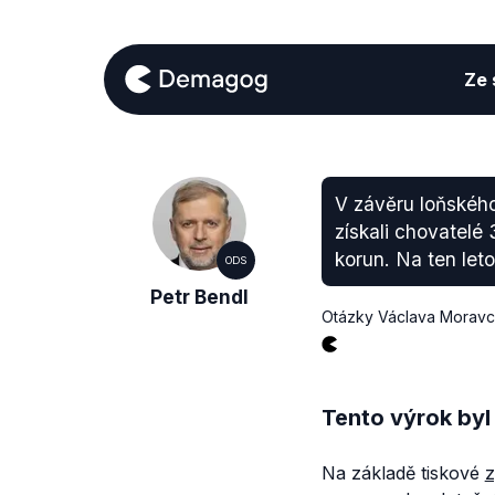
Ze s
V závěru loňského
získali chovatelé
korun. Na ten leto
ODS
Petr Bendl
Otázky Václava Morav
Tento výrok byl
Na základě tiskové
z