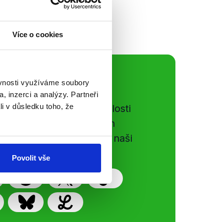
Více o cookies
ální sítě
ěvnosti využíváme soubory
, inzerci a analýzy. Partneři
li v důsledku toho, že
e si ujít nejnovější události
gog.cz. Sdílením našich
vků přátelům podpoříte naši
Povolit vše