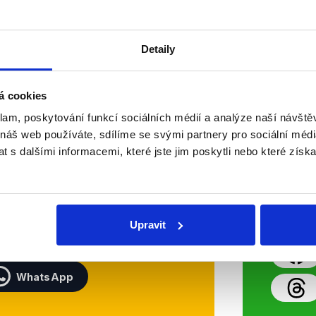
OVĚŘENO
Detaily
á cookies
Soci
klam, poskytování funkcí sociálních médií a analýze naší návšt
 náš web používáte, sdílíme se svými partnery pro sociální média
 s dalšími informacemi, které jste jim poskytli nebo které získa
sletteru nebo
Nenecht
delně přinášíme shrnutí
z Dema
 Začněte nás odebírat, a
příspě
ezinformace a nepravdy se
práci.
Upravit
WhatsApp