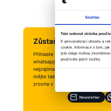
Souhlas
Tato webová stránka použív
Zůstaňme v kontaktu
K personalizaci obsahu a re
cookie. Informace o tom, jak
tyto údaje mohou zkombinovat
Přihlaste se k odběru našeho
new
používáte jejich služby.
whatsappového kanálu, kde pravi
nejzajímavějších článků a analýz.
mějte tak přehled o tom, jaké d
zrovna v Česku šíří.
Newsletter