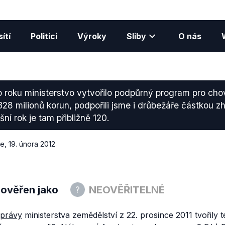
ítí
Politici
Výroky
Sliby
O nás
 roku ministerstvo vytvořilo podpůrný program pro cho
 328 milionů korun, podpořili jsme i drůbežáře částkou z
šní rok je tam přibližně 120.
ce
,
19. února 2012
 ověřen jako
NEOVĚŘITELNÉ
právy
ministerstva zemědělství z 22. prosince 2011 tvořily