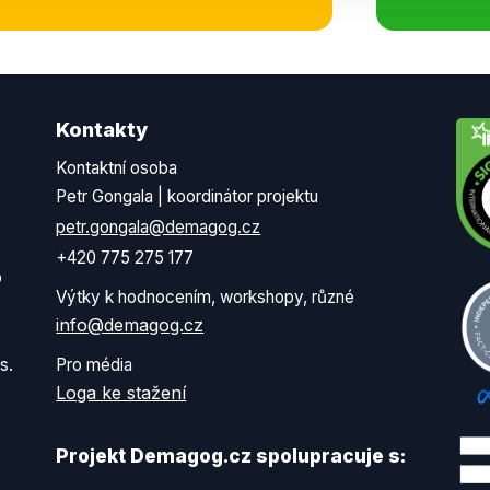
Kontakty
Kontaktní osoba
Petr Gongala | koordinátor projektu
petr.gongala@demagog.cz
+420 775 275 177
o
Výtky k hodnocením, workshopy, různé
info@demagog.cz
s.
Pro média
Loga ke stažení
Projekt Demagog.cz spolupracuje s: