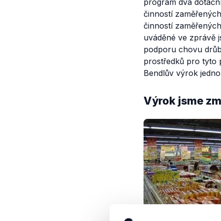
program dva dotačn
činností zaměřenýc
činností zaměřených
uváděné ve zprávě j
podporu chovu drůbe
prostředků pro tyto
Bendlův výrok jednoz
Výrok jsme zmí