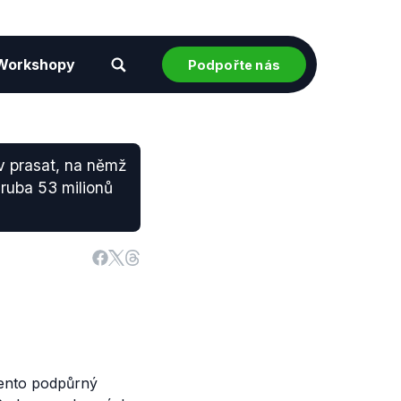
Workshopy
Podpořte nás
v prasat, na němž
hruba 53 milionů
 tento podpůrný