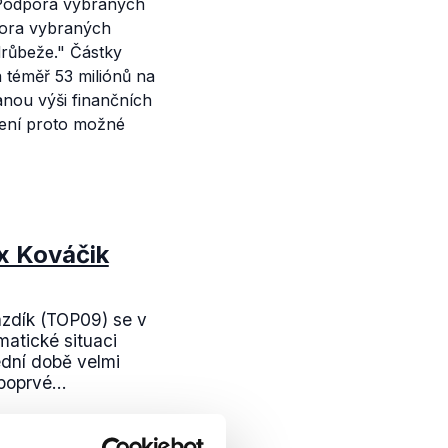
 Podpora vybraných
pora vybraných
drůbeže."
Částky
 téměř 53 miliónů na
anou výši finančních
Není proto možné
x Kováčik
azdík (TOP09) se v
matické situaci
ední době velmi
poprvé...