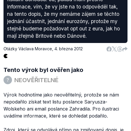
informace, vím, že vy jste na to odpověděl tak,
na tento dopis, že my nemáme zájem se těchto
jednání účastnit, jednání eurozóny, protože my
stejně budeme požadovat opt out z eura, jak ho
mají zřejmě Britové nebo Dánové.
Otázky Václava Moravce
,
4. března 2012
Tento výrok byl ověřen jako
NEOVĚŘITELNÉ
Výrok hodnotíme jako neověřitelný, protože se nám
nepodařilo získat text listu poslance Saryusza-
Wolskeho ani email poslance Zahradila. Pro ilustraci
uvádíme informace, které se dohledat podařilo.
Zdroj, který se odvolává přímo na zmiňovaný dopis, je