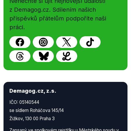
Nenechte si ujít nejnovější události
z Demagog.cz. Sdílením našich
příspěvků přátelům podpoříte naši
práci.
Demagog.cz, z.s.
IČO: 05140544
se sídlem Roháčova 145/14
Žižkov, 130 00 Praha 3
Zapsaný ve spolkovém rejstříku u Městského soudu v