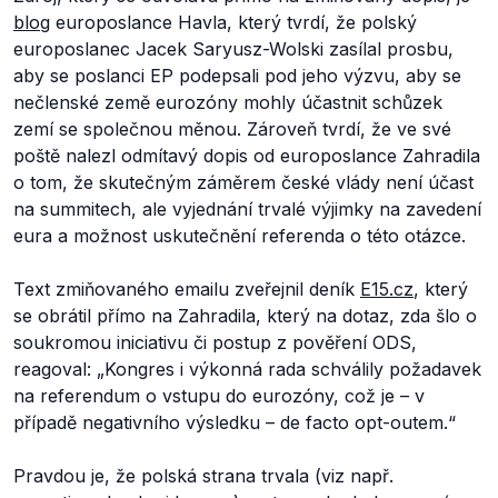
blog
europoslance Havla, který tvrdí, že polský
europoslanec Jacek Saryusz-Wolski zasílal prosbu,
aby se poslanci EP podepsali pod jeho výzvu, aby se
nečlenské země eurozóny mohly účastnit schůzek
zemí se společnou měnou. Zároveň tvrdí, že ve své
poště nalezl odmítavý dopis od europoslance Zahradila
o tom, že skutečným záměrem české vlády není účast
na summitech, ale vyjednání trvalé výjimky na zavedení
eura a možnost uskutečnění referenda o této otázce.
Text zmiňovaného emailu zveřejnil deník
E15.cz
, který
se obrátil přímo na Zahradila, který na dotaz, zda šlo o
soukromou iniciativu či postup z pověření ODS,
reagoval:
„Kongres i výkonná rada schválily požadavek
na referendum o vstupu do eurozóny, což je – v
případě negativního výsledku – de facto opt-outem.“
Pravdou je, že polská strana trvala (viz např.