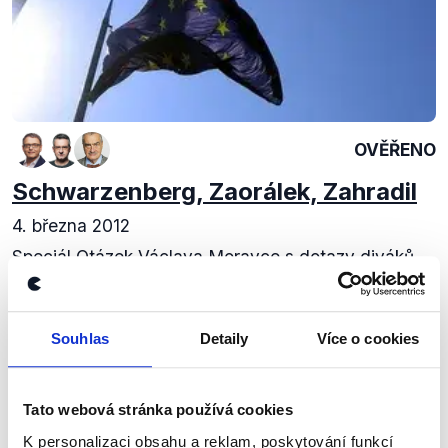
OVĚŘENO
Schwarzenberg, Zaorálek, Zahradil
4. března 2012
Speciál Otázek Václava Moravce s dotazy diváků
byl zaměřen na Evropskou unii. Největší diskuze se
samozřejmě vedla okolo nepodepsání fiskálního
paktu premiérem Petrem Nečasem. Toto...
Souhlas
Detaily
Více o cookies
Číst dál
Tato webová stránka používá cookies
K personalizaci obsahu a reklam, poskytování funkcí