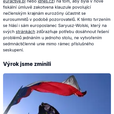
euractive.pl
nebo
idnes.cz
) na tom, aby byla v nové
fiskální úmluvě zakotvena klauzule povolující
nečlenským krajinám eurozóny účastnit se
eurosummitů v podobě pozorovatelů. K těmto tvrzením
se hlásí i sám europoslanec Saryusz-Wolski, který na
svých
stránkách
zdůrazňuje potřebu dosáhnout řešení
problémů jednáním u jednoho stolu, ne vytvořením
sedmnáctičlenné unie mimo rámec příslušného
seskupení.
Výrok jsme zmínili