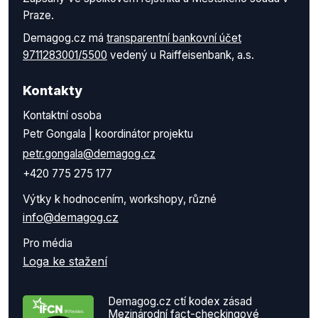
Praze.
Demagog.cz má
transparentní bankovní účet
9711283001/5500
vedený u Raiffeisenbank, a.s.
Kontakty
Kontaktní osoba
Petr Gongala | koordinátor projektu
petr.gongala@demagog.cz
+420 775 275 177
Výtky k hodnocením, workshopy, různé
info@demagog.cz
Pro média
Loga ke stažení
Demagog.cz ctí kodex zásad
Mezinárodní fact-checkingové