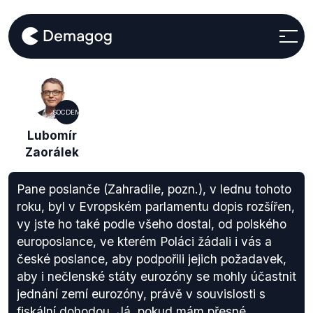
SOCDEM
Lubomír
Zaorálek
Pane poslanče (Zahradile, pozn.), v lednu tohoto
roku, byl v Evropském parlamentu dopis rozšířen,
vy jste ho také podle všeho dostal, od polského
europoslance, ve kterém Poláci žádali i vás a
české poslance, aby podpořili jejich požadavek,
aby i nečlenské státy eurozóny se mohly účastnit
jednání zemí eurozóny, právě v souvislosti s
fiskální dohodou. Já, pokud mám přesné