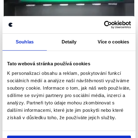
Souhlas
Detaily
Více o cookies
OVĚŘENO
Proč chce ČR výjimku z Listiny
Tato webová stránka používá cookies
základních práv Evropské unie
K personalizaci obsahu a reklam, poskytování funkcí
sociálních médií a analýze naší návštěvnosti využíváme
17. dubna 2012
soubory cookie. Informace o tom, jak náš web používáte,
Diskuze ČRo ze 17. dubna se věnovala české
sdílíme se svými partnery pro sociální média, inzerci a
výjimce z Listiny základních práv Evropské Unie,
analýzy. Partneři tyto údaje mohou zkombinovat s
kterou se měl zabývat Výbor pro ústavní záležitosti
dalšími informacemi, které jste jim poskytli nebo které
Evropského parlamentu. Hosty diskuze byly...
získali v důsledku toho, že používáte jejich služby.
Číst dál