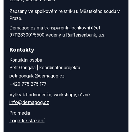
Zapsaný ve spolkovém rejstříku u Městského soudu v
Praze.
Demagog.cz má
transparentní bankovní účet
9711283001/5500
vedený u Raiffeisenbank, a.s.
Kontakty
Kontaktní osoba
Petr Gongala | koordinátor projektu
petr.gongala@demagog.cz
+420 775 275 177
Výtky k hodnocením, workshopy, různé
info@demagog.cz
Pro média
Loga ke stažení