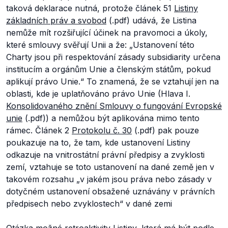
taková deklarace nutná, protože článek 51
Listiny
základních práv a svobod
(.pdf) udává, že Listina
nemůže mít rozšiřující účinek na pravomoci a úkoly,
které smlouvy svěřují Unii a že: „
Ustanovení této
Charty jsou při respektování zásady subsidiarity určena
institucím a orgánům Unie a členským státům, pokud
aplikují právo Unie.
“ To znamená, že se vztahují jen na
oblasti, kde je uplatňováno právo Unie (Hlava I.
Konsolidovaného znění Smlouvy o fungování Evropské
unie
(.pdf)) a nemůžou být aplikována mimo tento
rámec. Článek 2
Protokolu č. 30
(.pdf) pak pouze
poukazuje na to, že tam, kde ustanovení Listiny
odkazuje na vnitrostátní právní předpisy a zvyklosti
zemí, vztahuje se toto ustanovení na dané země jen v
takovém rozsahu „
v jakém jsou práva nebo zásady v
dotyčném ustanovení obsažené uznávány v právních
předpisech nebo zvyklostech
“ v dané zemi