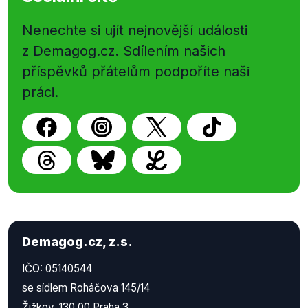
Nenechte si ujít nejnovější události
z Demagog.cz. Sdílením našich
příspěvků přátelům podpoříte naši
práci.
Demagog.cz, z.s.
IČO: 05140544
se sídlem Roháčova 145/14
Žižkov, 130 00 Praha 3