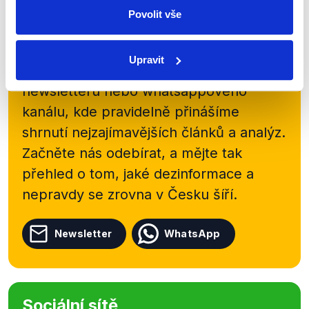
Povolit vše
Zůstaňme v kontaktu
Upravit
Přihlaste se k odběru našeho
newsletteru nebo
whatsappového
kanálu, kde pravidelně přinášíme
shrnutí nejzajímavějších článků a analýz.
Začněte nás odebírat, a mějte tak
přehled o tom, jaké dezinformace a
nepravdy se zrovna v Česku šíří.
Newsletter
WhatsApp
Sociální sítě