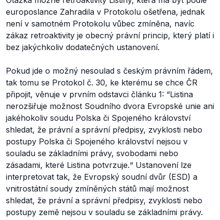
Otázka možné retroaktivity Listiny, která má být podle
europoslance Zahradila v Protokolu ošetřena, jednak
není v samotném Protokolu vůbec zmíněna, navíc
zákaz retroaktivity je obecný právní princip, který platí i
bez jakýchkoliv dodatečných ustanovení.
Pokud jde o možný nesoulad s českým právním řádem,
tak tomu se Protokol č. 30, ke kterému se chce ČR
připojit, věnuje v prvním odstavci článku 1: “
Listina
nerozšiřuje možnost Soudního dvora Evropské unie ani
jakéhokoliv soudu Polska či Spojeného království
shledat, že právní a správní předpisy, zvyklosti nebo
postupy Polska či Spojeného království nejsou v
souladu se základními právy, svobodami nebo
zásadami, které Listina potvrzuje.
“ Ustanovení lze
interpretovat tak, že Evropský soudní dvůr (ESD) a
vnitrostátní soudy zmíněných států mají možnost
shledat, že právní a správní předpisy, zvyklosti nebo
postupy země nejsou v souladu se základními právy.