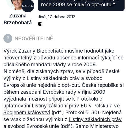
2
Protokolu č. 30
(.pdf) pak pouze poukazuje na to,
roce 2009 se mluví o opt-outu.“
SOCDEM
že tam, kde ustanovení Listiny odkazuje na
Zuzana
vnitrostátní právní předpisy a zvyklosti zemí,
Jiné
,
17. dubna 2012
Brzobohatá
vztahuje se toto ustanovení na dané země jen v
takovém rozsahu „
v jakém jsou práva nebo zásady
v dotyčném ustanovení obsažené uznávány v
NEOVĚŘITELNÉ
právních předpisech nebo zvyklostech
“ v dané zemi
Výrok Zuzany Brzobohaté musíme hodnotit jako
Otázka možné retroaktivity Listiny, která má být
neověřitelný z důvodu absence informací týkající se
podle europoslance Zahradila v Protokolu ošetřena,
příslušného mandátu vlády v roce 2009.
jednak není v samotném Protokolu vůbec zmíněna,
Nicméně, dle získaných zpráv, se v případě české
navíc zákaz retroaktivity je obecný právní princip,
výjimky z Listiny základních práv a svobod
který platí i bez jakýchkoliv dodatečných
Evropské unie nejedná o opt-out. Česká republika si
ustanovení.
během zasedání Evropské rady v říjnu 2009
Pokud jde o možný nesoulad s českým právním
vyjednala možnost připojit se k
Protokolu o
řádem, tak tomu se Protokol č. 30, ke kterému se
uplatňování Listiny základní práv EU v Polsku a ve
chce ČR připojit, věnuje v prvním odstavci článku 1:
Spojeném království
(pdf.; Protokol č. 30). Nejdená
“
Listina nerozšiřuje možnost Soudního dvora
se však o žádnou výjimku z
Listiny základních práv
Evropské unie ani jakéhokoliv soudu Polska či
a svobod Evropské unie
(pdf.). Samo Ministerstvo
Spojeného království shledat, že právní a správní