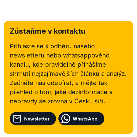
lze dočíst, že hlasování o Návrhu protokolu o
uplatňování Listiny základních práv Evropské unie v
České republice skončilo nerozhodně 11 pro a 11
proti. Zpráva tak byla prozatím zamítnuta a
Zůstaňme v kontaktu
vzhledem k tomuto výsledku se Výbor rozhodl
hlasování odložit.
Přihlaste se k odběru našeho
newsletteru nebo
whatsappového
kanálu, kde pravidelně přinášíme
shrnutí nejzajímavějších článků a analýz.
Začněte nás odebírat, a mějte tak
přehled o tom, jaké dezinformace a
nepravdy se zrovna v Česku šíří.
Newsletter
WhatsApp