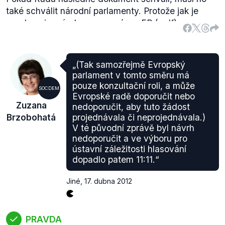
Evropské radě. Z toho důvodu hodnotíme výrok
také schválit národní parlamenty. Protože jak je
jako nepravdivý.
uvedeno i v
návrhu usnesení pro EP
(.pdf):
„
protokoly připojené k SEU a SFEU jsou nedílnou
součásti těchto Smluv, a dodatečný protokol
stanovující specifická pravidla týkající se
„(Tak samozřejmě Evropský
uplatňování některých částí práva Unie v určitém
parlament v tomto směru má
členském státě si proto vyžaduje revizi Smluv
.“
pouze konzultační roli, a může
SOCDEM
Navíc je plánováno, že bude dokument připojen k
Evropské radě doporučit nebo
Zuzana
nedoporučit, aby tuto žádost
přístupové smlouvě Chorvatska, která také musí
Brzobohatá
projednávala či neprojednávala.)
projít schválením národními parlamenty.
V té původní zprávě byl návrh
nedoporučit a ve výboru pro
ústavní záležitosti hlasování
dopadlo patem 11:11.“
Jiné
,
17. dubna 2012
PRAVDA