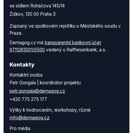
se sídlem Roháčova 145/14
Žižkov, 130 00 Praha 3
Zapsaný ve spolkovém rejstříku u Městského soudu v
Praze.
Demagog.cz má
transparentní bankovní účet
9711283001/5500
vedený u Raiffeisenbank, a.s.
Kontakty
Kontaktní osoba
Petr Gongala | koordinátor projektu
petr.gongala@demagog.cz
+420 775 275 177
Výtky k hodnocením, workshopy, různé
info@demagog.cz
Pro média