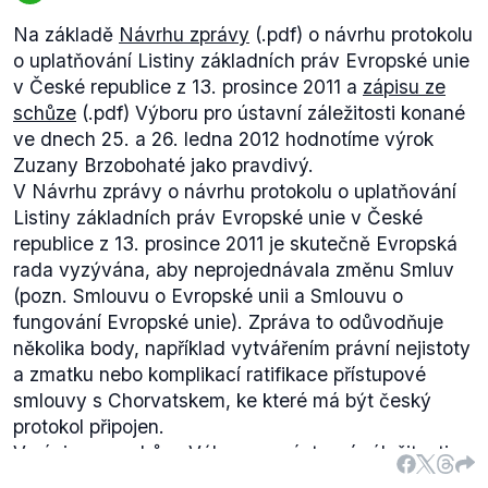
Na základě
Návrhu zprávy
(.pdf) o návrhu protokolu
o uplatňování Listiny základních práv Evropské unie
v České republice z 13. prosince 2011 a
zápisu ze
schůze
(.pdf) Výboru pro ústavní záležitosti konané
ve dnech 25. a 26. ledna 2012 hodnotíme výrok
Zuzany Brzobohaté jako pravdivý.
V Návrhu zprávy o návrhu protokolu o uplatňování
Listiny základních práv Evropské unie v České
republice z 13. prosince 2011 je skutečně Evropská
rada vyzývána, aby neprojednávala změnu Smluv
(pozn. Smlouvu o Evropské unii a Smlouvu o
fungování Evropské unie). Zpráva to odůvodňuje
několika body, například vytvářením právní nejistoty
a zmatku nebo komplikací ratifikace přístupové
smlouvy s Chorvatskem, ke které má být český
protokol připojen.
V zápise ze schůze Výboru pro ústavní záležitosti
konané ve dnech 25. a 26. ledna 2012 v Bruselu se