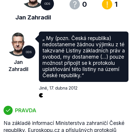
0
1
ODS
Jan Zahradil
„ My (pozn. Česká republika)
nedostaneme žádnou výjimku z té
takzvané Listiny základních práv a
ODS
svobod, my dostaneme (...) pouze
Jan
možnost připojit se k protokolu
Zahradil
uplatňování této listiny na území
České republiky.“
Jiné
,
17. dubna 2012
PRAVDA
Na základě informací Ministerstva zahraničí České
republiky, Euroskopu.cz a příslušných protokolů