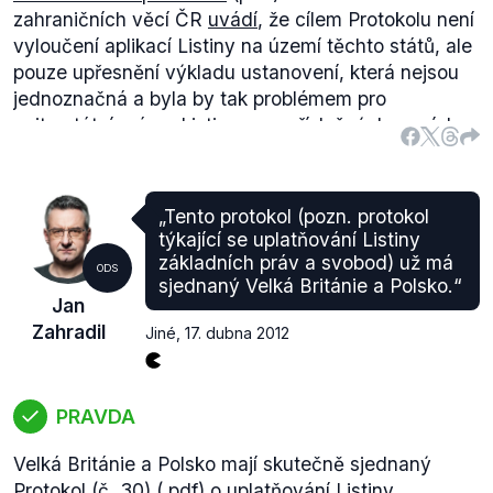
zahraničních věcí ČR
uvádí
, že cílem Protokolu není
předpisy, zvyklosti nebo postupy Polska či
vyloučení aplikací Listiny na území těchto států, ale
Spojeného království nejsou v souladu se
pouze upřesnění výkladu ustanovení, která nejsou
základními právy, svobodami nebo zásadami, které
jednoznačná a byla by tak problémem pro
Listina potvrzuje.
“ Ustanovení lze interpretovat tak,
vnitrostátní právo. Listina se v příslušných zemích
že Evropský soudní dvůr (ESD) a vnitrostátní soudy
nadále aplikuje, pouze je třeba brát v potaz
zmíněných států mají možnost shledat, že právní a
ustanovení protokolu.
správní předpisy, zvyklosti nebo postupy země
nejsou v souladu se základními právy. Listina pak
„Tento protokol (pozn. protokol
tuto možnost dále nerozšiřuje. Na základě tohoto
týkající se uplatňování Listiny
ustanovení neexistuje žádná možnost, aby Soudní
základních práv a svobod) už má
ODS
dvůr vykonával přezkum souladu právních předpisů,
sjednaný Velká Británie a Polsko.“
Jan
tedy i souladu s právem Unie, jestliže mu takováto
Zahradil
Jiné
,
17. dubna 2012
pravomoc není svěřena.
.
PRAVDA
Velká Británie a Polsko mají skutečně sjednaný
Protokol (č. 30)
(.pdf) o uplatňování Listiny