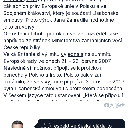
základních práv Evropské unie v Polsku a ve
Spojeném království, který je součástí Lisabonské
smlouvy. Proto výrok Jana Zahradila hodnotíme
jako pravdivý.
O existenci tohoto protokolu se lze dozvědět také
například ze
stránek
Ministerstva zahraničních věcí
České republiky.
Velká Británie si výjimku
vyjednala
na summitu
Evropské rady ve dnech 21. - 22. června 2007.
Následně si možnost připojit se k protokolu
ponechaly
Polsko a Irsko. Polsko pak v září
oznámilo
, že se k výjimce připojí a 13. prosince 2007
byla Lisabonská smlouva i s protokolem podepsána.
V českém jazyce tato ustanovení,
„která se připojují
ke Smlouvě o Evropské unii a ke Smlouvě o
fungování Evropské unie“
znějí takto:
"Článek 1
1. Listina nerozšiřuje možnost Soudního dvora
„(…) respektive česká vláda to