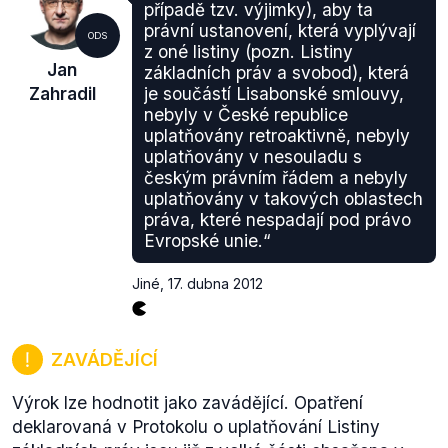
přistoupení ČR není dosud oficiálně ratifikováno.
případě tzv. výjimky), aby ta
Příslušný protokol
(pdf.; Příloha I) tak bude
právní ustanovení, která vyplývají
ODS
ratifikován a přičleněn k přístupové smlouvě při
z oné listiny (pozn. Listiny
Jan
základních práv a svobod), která
dalším rozšiřování EU, které je naplánováno na
Zahradil
je součástí Lisabonské smlouvy,
začátek roku
2013
. Paradoxem je, že samotné přijetí
nebyly v České republice
protokolu může v České republice narazit, jelikož ho
uplatňovány retroaktivně, nebyly
následně musí schválit třípětinová většina obou
uplatňovány v nesouladu s
komor Parlamentu. Sociálně-demokratická většina v
českým právním řádem a nebyly
Senátu je přitom výrazně
proti jeho přijetí
.
uplatňovány v takových oblastech
práva, které nespadají pod právo
Evropské unie.“
Jiné
,
17. dubna 2012
ZAVÁDĚJÍCÍ
Výrok lze hodnotit jako zavádějící. Opatření
deklarovaná v Protokolu o uplatňování Listiny