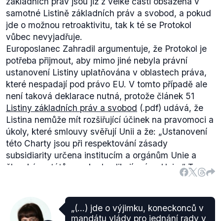
základních práv jsou již z velké části obsažena v
samotné Listině základních práv a svobod, a pokud
jde o možnou retroaktivitu, tak k té se Protokol
vůbec nevyjadřuje.
Europoslanec Zahradil argumentuje, že Protokol je
potřeba přijmout, aby mimo jiné nebyla právní
ustanovení Listiny uplatňována v oblastech práva,
které nespadají pod právo EU. V tomto případě ale
není taková deklarace nutná, protože článek 51
Listiny základních práv a svobod
(.pdf) udává, že
Listina nemůže mít rozšiřující účinek na pravomoci a
úkoly, které smlouvy svěřují Unii a že: „
Ustanovení
této Charty jsou při respektování zásady
subsidiarity určena institucím a orgánům Unie a
členským státům, pokud aplikují právo Unie.
“ To
znamená, že se vztahují jen na oblasti, kde je
uplatňováno právo Unie (Hlava I.
Konsolidovaného
znění Smlouvy o fungování Evropské unie
(.pdf)) a
„(…) jde o výjimku, koneckonců v
nemůžou být aplikována mimo tento rámec. Článek
mandátu vlády pro jednání rady v