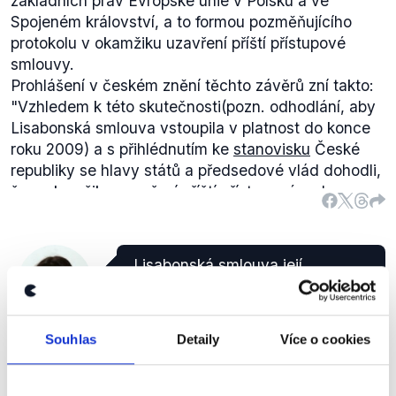
základních práv Evropské unie v Polsku a ve
v právních předpisech nebo zvyklostech Polska či
Spojeném království, a to formou pozměňujícího
Spojeného království."
protokolu v okamžiku uzavření příští přístupové
smlouvy.
Prohlášení v českém znění těchto závěrů zní takto:
"Vzhledem k této skutečnosti
(pozn. odhodlání, aby
Lisabonská smlouva vstoupila v platnost do konce
roku 2009
) a s přihlédnutím ke
stanovisku
České
republiky se hlavy států a předsedové vlád dohodli,
že v okamžiku uzavření příští přístupové smlouvy
bude v souladu s příslušnými ústavními předpisy
jednotlivých členských států ke Smlouvě o
Evropské unii a ke Smlouvě o fungování Evropské
„Lisabonská smlouva její
unie připojen protokol (v příloze I)."
ratifikace, budila četné otázky,
byla dvakrát u Ústavního soudu, a
SOCDEM
obě komory českého parlamentu
Zuzana
tuto Lisabonskou smlouvu
Souhlas
Detaily
Více o cookies
Brzobohatá
ratifikovaly dokonce ústavní
většinou. A po tomto, když se
čekalo, že prezident pouze připojí