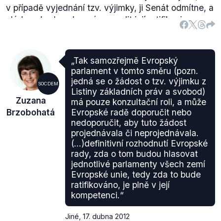
v případě vyjednání tzv. výjimky, ji Senát odmítne, a
vláda nebude schopná prosadit její ratifikaci v
domácím prostředí a stane se tak terčem posměchu
před členy EU. Senát vládě vytýkal zejména
neústavnost, což dokazuje
tisková zpráva
:
„Tak samozřejmě Evropský
Senát:
Ve smyslu § 119a odst. 1 písm. d) jednacího
parlament v tomto směru (pozn.
řádu Senátu
- se zřetelem k ústavně sporným
jedná se o žádost o tzv. výjimku z
SOCDEM
okolnostem, za nichž vznikl příslib možnosti České
Listiny základních práv a svobod)
Zuzana
má pouze konzultační roli, a může
republiky připojit se k Protokolu č. 30 o uplatňování
Brzobohatá
Evropské radě doporučit nebo
Listiny základních práv Evropské unie v Polsku a ve
nedoporučit, aby tuto žádost
Spojeném království
- vzhledem k souhlasu s
projednávala či neprojednávala.
ratifikací Lisabonské smlouvy včetně Listiny
(…)definitivní rozhodnutí Evropské
základních práv Evropské unie schválenému
rady, zda o tom budou hlasovat
třípětinovou většinou oběma komorami Parlamentu
jednotlivé parlamenty všech zemí
České republiky, a to bez jakýchkoliv výjimek z
Evropské unie, tedy zda to bude
ratifikováno, je plně v její
uplatňování Listiny základních práv Evropské unie,
-
kompetenci.“
vzhledem k obavě ze snížení standardu ochrany
základních práv a svobod občanů České republiky
Jiné
,
17. dubna 2012
a
- s ohledem na zájem České republiky na