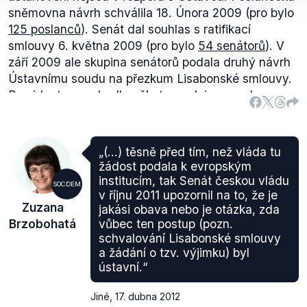
sněmovna návrh schválila 18. Února 2009 (pro bylo
125 poslanců
). Senát dal souhlas s ratifikací
smlouvy 6. května 2009 (pro bylo
54 senátorů
). V
září 2009 ale skupina senátorů podala druhý návrh
Ústavnímu soudu na přezkum Lisabonské smlouvy.
Prezident se rozhodl vyčkat s podpisem smlouvy,
dokud senátoři návrh k Ústavnímu soudu nepodají.
V říjnu 2009 také
prohlásil
, že bude požadovat
výjimku z Listiny základních práv a svobod, jako si
„(…) těsně před tím, než vláda tu
vyjednalo Polsko a Velká Británie. Ústavní soud 3.
žádost podala k evropským
listopadu 2009 konstatoval, že Lisabonská smlouva
institucím, tak Senát českou vládu
SOCDEM
jako celek není v rozporu s ústavním pořádkem ČR.
v říjnu 2011 upozornil na to, že je
Zuzana
jakási obava nebo je otázka, zda
Ještě ten den ji pak podepsal jak prezident, tak
Brzobohatá
vůbec ten postup (pozn.
předseda vlády.
schvalování Lisabonské smlouvy
a žádání o tzv. výjimku) byl
ústavní.“
Jiné
,
17. dubna 2012