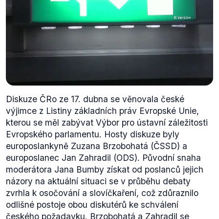
Diskuze ČRo ze 17. dubna se věnovala české
výjimce z Listiny základních práv Evropské Unie,
kterou se měl zabývat Výbor pro ústavní záležitosti
Evropského parlamentu. Hosty diskuze byly
europoslankyně Zuzana Brzobohatá (ČSSD) a
europoslanec Jan Zahradil (ODS). Původní snaha
moderátora Jana Bumby získat od poslanců jejich
názory na aktuální situaci se v průběhu debaty
zvrhla k osočování a slovíčkaření, což zdůraznilo
odlišné postoje obou diskutérů ke schválení
českého požadavku. Brzobohatá a Zahradil se