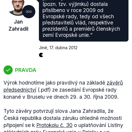
Evropské unie ani jakéhokoliv soudu Polska či
(pozn. tzv. výjimku) dostala
Spojeného království shledat, že právní a správní
přislíbeno v roce 2009 od
ODS
předpisy, zvyklosti nebo postupy Polska či
Evropské rady, tedy od všech
Jan
představitelů vlád, respektive
Spojeného království nejsou v souladu se
Zahradil
prezidentů a premiérů členských
základními právy, svobodami nebo zásadami, které
zemí Evropské unie.“
Listina potvrzuje.
2. Zejména, a aby se předešlo jakékoliv
Jiné
,
17. dubna 2012
pochybnosti, nic v hlavě IV Listiny nezakládá
soudně vymahatelná práva platná v Polsku či ve
Spojeném království, pokud tato práva nejsou
PRAVDA
stanovena ve vnitrostátním právu Polska či
Spojeného království.
Výrok hodnotíme jako pravdivý na základě
závěrů
předsednictví
(.pdf) ze zasedání Evropské rady
Článek 2
konané v Bruselu ve dnech 29. a 30. října 2009.
Tam, kde ustanovení Listiny odkazuje na
vnitrostátní právní předpisy a zvyklosti, vztahuje se
Tyto závěry potvrzují slova Jana Zahradila, že
toto ustanovení na Polsko či Spojené království
Česká republika dostala záruku ohledně možnosti
pouze v tom rozsahu, v jakém jsou práva nebo
připojení se k
Protokolu č. 30
o uplatňování Listiny
zásady v dotyčném ustanovení obsažené uznávány