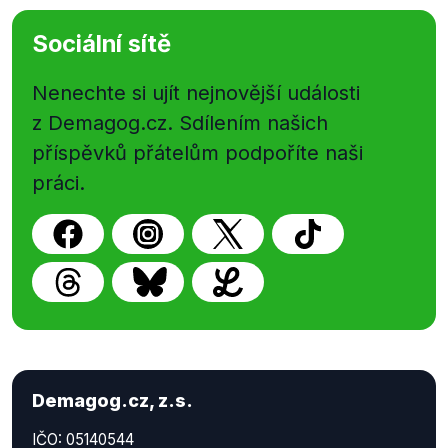
Sociální sítě
Nenechte si ujít nejnovější události
z Demagog.cz. Sdílením našich
příspěvků přátelům podpoříte naši
práci.
Demagog.cz, z.s.
IČO: 05140544