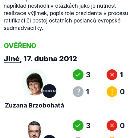
například neshodli v otázkách jako je nutnost
realizace výjimek, popis role prezidenta v procesu
ratifikaci či postoj ostatních poslanců evropské
sedmadvacítky.
OVĚŘENO
Jiné
,
17. dubna 2012
3
1
1
0
SOCDEM
Zuzana Brzobohatá
3
0