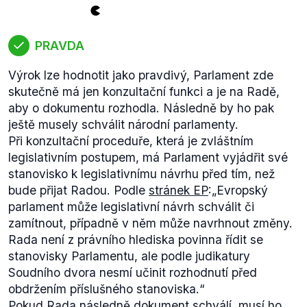
přistoupení Chorvatska k EU
I.
považuje za
nepřijatelné spojování projednávání protokolu o
PRAVDA
uplatňování Listiny základních práv Evropské unie v
České republice se smlouvou o přistoupení
Výrok lze hodnotit jako pravdivý, Parlament zde
Chorvatska k Evropské unii,
II.
vyzývá vládu, aby
skutečně má jen konzultační funkci a je na Radě,
odstoupila od požadavku sjednat Protokol o
aby o dokumentu rozhodla. Následně by ho pak
uplatňování Listiny základních práv Evropské unie V
ještě musely schválit národní parlamenty.
České republice znamenající výjimku pro občany ČR
Při konzultační proceduře, která je zvláštním
při uplatňování Hlavy IV Solidarita Listiny základních
legislativním postupem, má Parlament vyjádřit své
práv Evropské unie,
III.
pověřuje předsedu Senátu,
stanovisko k legislativnímu návrhu před tím, než
aby toto usnesení zaslal předsedovi vlády a členům
bude přijat Radou. Podle
stránek EP
:„
Evropský
vlády.
parlament může legislativní návrh schválit či
Senát skutečně vytýkal vládě neústavnost při
zamítnout, případně v něm může navrhnout změny.
postupu žádosti o výjimku z Listiny základních práv
Rada není z právního hlediska povinna řídit se
Evropské unie. Ovšem tato kritika ze strany Senátu
stanovisky Parlamentu, ale podle judikatury
nevzešla těsně před podáním žádosti vládou, ale až
Soudního dvora nesmí učinit rozhodnutí před
měsíc po něm. Upozornění horní komory bylo
obdržením příslušného stanoviska
.“
podáno pouze těsně před projednáváním žádosti v
Pokud Rada následně dokument schválí, musí ho