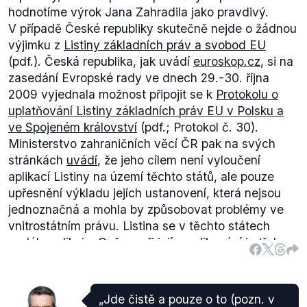
hodnotíme výrok Jana Zahradila jako pravdivý.
V případě České republiky skutečně nejde o žádnou
výjimku z
Listiny základních práv a svobod EU
(pdf.). Česká republika, jak uvádí
euroskop.cz
, si na
zasedání Evropské rady ve dnech 29.-30. října
2009 vyjednala možnost připojit se k
Protokolu o
uplatňování Listiny základních práv EU v Polsku a
ve Spojeném království
(pdf.; Protokol č. 30).
Ministerstvo zahraničních věcí ČR pak na svých
stránkách
uvádí
, že jeho cílem není vyloučení
aplikací Listiny na území těchto států, ale pouze
upřesnění výkladu jejích ustanovení, která nejsou
jednoznačná a mohla by způsobovat problémy ve
vnitrostátním právu. Listina se v těchto státech
nadále aplikuje. Ovšem při jejím aplikování je třeba
brát ohledy na ustanovení protokolu.Zatímco
Protokol Polska a Spojeného království vešel v
platnost společně s Lisabonskou smlouvou,
„Jde čistě a pouze o to (pozn. v