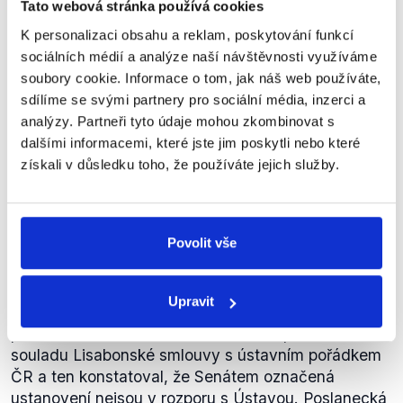
Tato webová stránka používá cookies
podpis, došlo k tomu, že prezident
K personalizaci obsahu a reklam, poskytování funkcí
přišel s požadavkem výjimky.“
sociálních médií a analýze naší návštěvnosti využíváme
Jiné
,
17. dubna 2012
soubory cookie. Informace o tom, jak náš web používáte,
sdílíme se svými partnery pro sociální média, inzerci a
analýzy. Partneři tyto údaje mohou zkombinovat s
PRAVDA
dalšími informacemi, které jste jim poskytli nebo které
získali v důsledku toho, že používáte jejich služby.
Tento výrok lze hodnotit jako pravdivý. Lisabonskou
smlouvu projednával dvakrát Ústavní soud, byla
schválena oběma komorami parlamentu a následně
Povolit vše
se objevil požadavek prezidenta Klause na výjimku.
Lisabonská smlouva (jako
Sněmovní tisk 407
) byla
29. ledna 2008 předložena vládou Parlamentu ČR k
Upravit
vyslovení souhlasu s ratifikací. Senát následně
podal Ústavnímu soudu ČR návrh na přezkum
souladu Lisabonské smlouvy s ústavním pořádkem
ČR a ten konstatoval, že Senátem označená
ustanovení nejsou v rozporu s Ústavou. Poslanecká