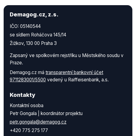
Demagog.cz, z.s.
IČO: 05140544
se sídlem Roháčova 145/14
Žižkov, 130 00 Praha 3
Zapsaný ve spolkovém rejstříku u Městského soudu v
Praze.
Demagog.cz má
transparentní bankovní účet
9711283001/5500
vedený u Raiffeisenbank, a.s.
Kontakty
Kontaktní osoba
Petr Gongala | koordinátor projektu
petr.gongala@demagog.cz
+420 775 275 177