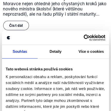
Moravce nejen ohledně jeho chystaných kroků jako
nového ministra školství (které většinou
neprozradil), ale na řadu přišly i státní maturity...
Číst dál
Zůstaňme v kontaktu
Souhlas
Detaily
Více o cookies
Přihlaste se k odběru našeho
newsletteru nebo
whatsappového
Tato webová stránka používá cookies
kanálu, kde pravidelně přinášíme
K personalizaci obsahu a reklam, poskytování funkcí
shrnutí nejzajímavějších článků a analýz.
sociálních médií a analýze naší návštěvnosti využíváme
soubory cookie. Informace o tom, jak náš web používáte,
Začněte nás odebírat, a mějte tak
sdílíme se svými partnery pro sociální média, inzerci a
přehled o tom, jaké dezinformace a
analýzy. Partneři tyto údaje mohou zkombinovat s
nepravdy se zrovna v Česku šíří.
dalšími informacemi, které jste jim poskytli nebo které