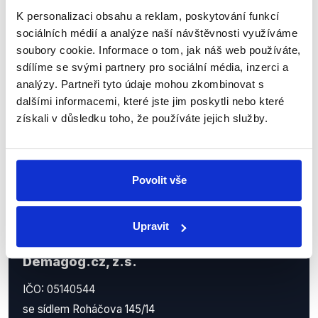
Sociální sítě
K personalizaci obsahu a reklam, poskytování funkcí
sociálních médií a analýze naší návštěvnosti využíváme
Nenechte si ujít nejnovější události
soubory cookie. Informace o tom, jak náš web používáte,
z Demagog.cz. Sdílením našich
sdílíme se svými partnery pro sociální média, inzerci a
příspěvků přátelům podpoříte naši
analýzy. Partneři tyto údaje mohou zkombinovat s
dalšími informacemi, které jste jim poskytli nebo které
práci.
získali v důsledku toho, že používáte jejich služby.
Povolit vše
Upravit
Demagog.cz, z.s.
IČO: 05140544
se sídlem Roháčova 145/14