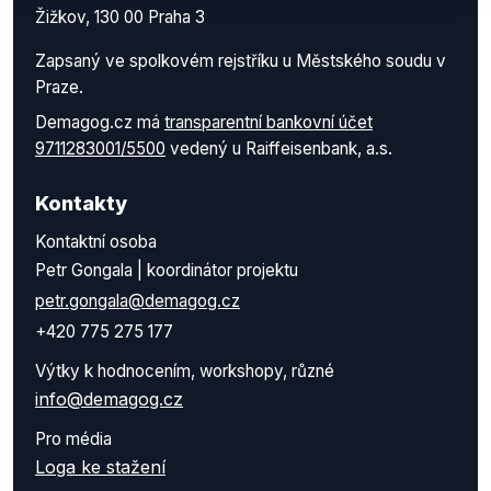
Žižkov, 130 00 Praha 3
Zapsaný ve spolkovém rejstříku u Městského soudu v
Praze.
Demagog.cz má
transparentní bankovní účet
9711283001/5500
vedený u Raiffeisenbank, a.s.
Kontakty
Kontaktní osoba
Petr Gongala | koordinátor projektu
petr.gongala@demagog.cz
+420 775 275 177
Výtky k hodnocením, workshopy, různé
info@demagog.cz
Pro média
Loga ke stažení