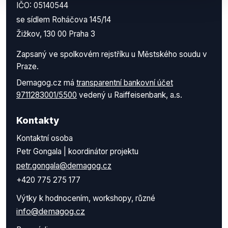
IČO: 05140544
se sídlem Roháčova 145/14
Žižkov, 130 00 Praha 3
Zapsaný ve spolkovém rejstříku u Městského soudu v
Praze.
Demagog.cz má
transparentní bankovní účet
9711283001/5500
vedený u Raiffeisenbank, a.s.
Kontakty
Kontaktní osoba
Petr Gongala | koordinátor projektu
petr.gongala@demagog.cz
+420 775 275 177
Výtky k hodnocením, workshopy, různé
info@demagog.cz