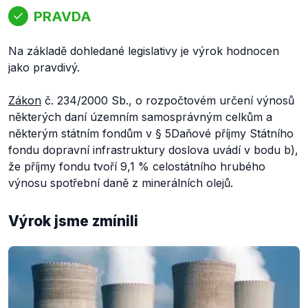
PRAVDA
Na základě dohledané legislativy je výrok hodnocen
jako pravdivý.
Zákon
č. 234/2000 Sb., o rozpočtovém určení výnosů
některých daní územním samosprávným celkům a
některým státním fondům v
§ 5
Daňové příjmy Státního
fondu dopravní infrastruktury
doslova uvádí v bodu b),
že příjmy fondu tvoří
9,1 % celostátního hrubého
výnosu spotřební daně z minerálních olejů.
Výrok jsme zmínili