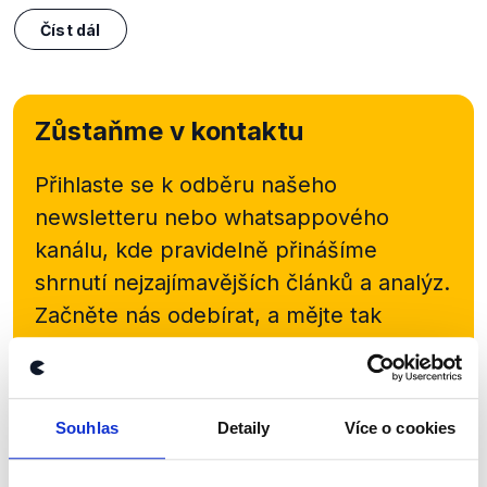
Číst dál
Zůstaňme v kontaktu
Přihlaste se k odběru našeho
newsletteru nebo
whatsappového
kanálu, kde pravidelně přinášíme
shrnutí nejzajímavějších článků a analýz.
Začněte nás odebírat, a mějte tak
přehled o tom, jaké dezinformace a
nepravdy se zrovna v Česku šíří.
Souhlas
Detaily
Více o cookies
Newsletter
WhatsApp