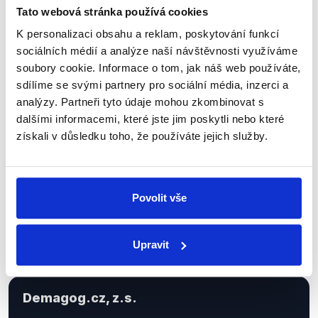
Tato webová stránka používá cookies
K personalizaci obsahu a reklam, poskytování funkcí
Sociální sítě
sociálních médií a analýze naší návštěvnosti využíváme
soubory cookie. Informace o tom, jak náš web používáte,
Nenechte si ujít nejnovější události
sdílíme se svými partnery pro sociální média, inzerci a
z Demagog.cz. Sdílením našich
analýzy. Partneři tyto údaje mohou zkombinovat s
dalšími informacemi, které jste jim poskytli nebo které
příspěvků přátelům podpoříte naši
získali v důsledku toho, že používáte jejich služby.
práci.
Povolit vše
Upravit
Demagog.cz, z.s.