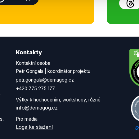
Kontakty
Kontaktní osoba
Petr Gongala | koordinátor projektu
petr.gongala@demagog.cz
+420 775 275 177
o
Výtky k hodnocením, workshopy, různé
info@demagog.cz
s.
Pro média
Loga ke stažení