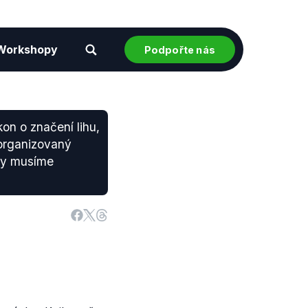
Workshopy
Podpořte nás
on o značení lihu,
 organizovaný
 my musíme