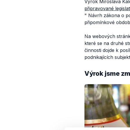
Výrok Miroslava Kal
připravované legislat
"
Návrh zákona o po
připomínkové období 
Na webových strán
které se na druhé st
činnosti dojde k pos
podnikajících subjek
Výrok jsme zmí