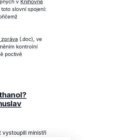
upných v
Knihovně
toto slovní spojení:
 přičemž
 zpráva
(.doc), ve
něním kontrolní
ně poctivě
thanol?
huslav
vystoupili ministři
av Kalousek