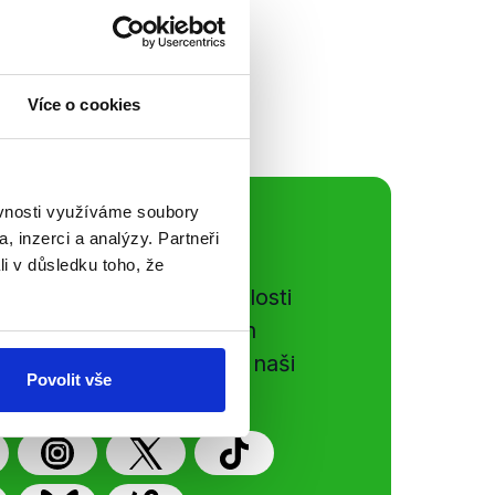
). V závěru je na
...
Více o cookies
ěvnosti využíváme soubory
ální sítě
, inzerci a analýzy. Partneři
li v důsledku toho, že
e si ujít nejnovější události
gog.cz. Sdílením našich
vků přátelům podpoříte naši
Povolit vše