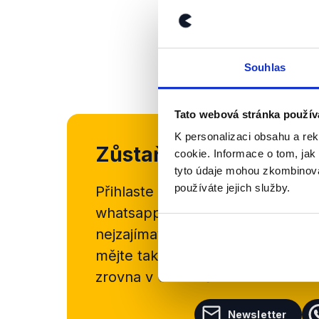
Souhlas
Tato webová stránka použív
K personalizaci obsahu a re
Zůstaňme v kontaktu
cookie. Informace o tom, jak
tyto údaje mohou zkombinovat
používáte jejich služby.
Přihlaste se k odběru našeho
new
whatsappového kanálu, kde pravi
nejzajímavějších článků a analýz.
mějte tak přehled o tom, jaké d
zrovna v Česku šíří.
Newsletter