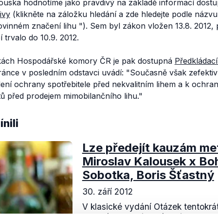
ouska hodnotíme jako pravdivý na základě informací dost
ivy
(klikněte na záložku hledání a zde hledejte podle názvu 
vinném značení lihu
"). Sem byl zákon vložen 13.8. 2012,
trvalo do 10.9. 2012.
kách Hospodářské komory ČR je pak dostupná
Předkládací
ránce v posledním odstavci uvádí:
"Současně však zefektiv
ílení ochrany spotřebitele před nekvalitním lihem a k ochra
tů před prodejem mimobilančního lihu."
nili
Lze předejít kauzám me
Miroslav Kalousek x Bo
Sobotka, Boris Šťastný
30. září 2012
V klasické vydání Otázek tentokrát 
financí, faktický a stínový, Mirosl