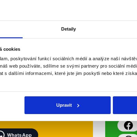
(TOP09) a Bohuslav Sobotka (ČSSD
krátkou část doplnil Boris Šťastný s
Číst dál
Detaily
OVĚŘENO
á cookies
klam, poskytování funkcí sociálních médií a analýze naší návšt
Soci
 náš web používáte, sdílíme se svými partnery pro sociální média
 s dalšími informacemi, které jste jim poskytli nebo které získa
sletteru nebo
Nenecht
delně přinášíme shrnutí
z Dema
 Začněte nás odebírat, a
příspě
Upravit
ezinformace a nepravdy se
práci.
WhatsApp