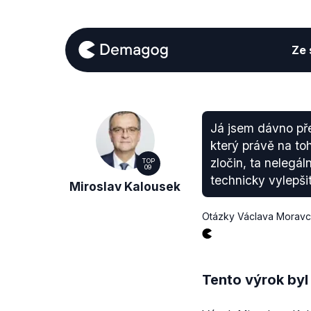
Ze s
Já jsem dávno pře
který právě na to
zločin, ta nelegá
TOP
09
technicky vylepši
Miroslav Kalousek
Otázky Václava Morav
Tento výrok byl