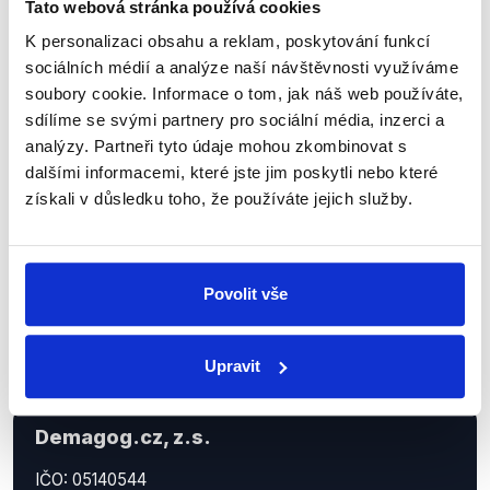
Tato webová stránka používá cookies
Sociální sítě
K personalizaci obsahu a reklam, poskytování funkcí
sociálních médií a analýze naší návštěvnosti využíváme
soubory cookie. Informace o tom, jak náš web používáte,
Nenechte si ujít nejnovější události
sdílíme se svými partnery pro sociální média, inzerci a
z Demagog.cz. Sdílením našich
analýzy. Partneři tyto údaje mohou zkombinovat s
příspěvků přátelům podpoříte naši
dalšími informacemi, které jste jim poskytli nebo které
práci.
získali v důsledku toho, že používáte jejich služby.
Povolit vše
Upravit
Demagog.cz, z.s.
IČO: 05140544