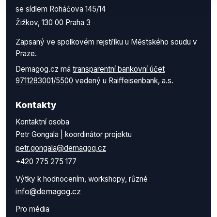
se sídlem Roháčova 145/14
Žižkov, 130 00 Praha 3
Zapsaný ve spolkovém rejstříku u Městského soudu v
Praze.
Demagog.cz má
transparentní bankovní účet
9711283001/5500
vedený u Raiffeisenbank, a.s.
Kontakty
Kontaktní osoba
Petr Gongala | koordinátor projektu
petr.gongala@demagog.cz
+420 775 275 177
Výtky k hodnocením, workshopy, různé
info@demagog.cz
Pro média