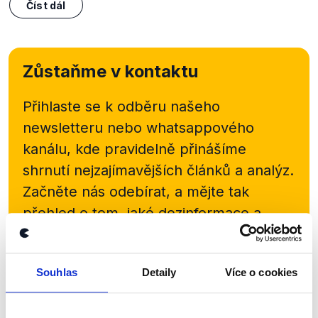
Číst dál
Zůstaňme v kontaktu
Přihlaste se k odběru našeho
newsletteru nebo
whatsappového
kanálu, kde pravidelně přinášíme
shrnutí nejzajímavějších článků a analýz.
Začněte nás odebírat, a mějte tak
přehled o tom, jaké dezinformace a
nepravdy se zrovna v Česku šíří.
Souhlas
Detaily
Více o cookies
Newsletter
WhatsApp