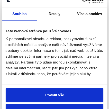
kanálu, kde pravidelně přinášíme
shrnutí nejzajímavějších článků a analýz.
Souhlas
Detaily
Více o cookies
Začněte nás odebírat, a mějte tak
přehled o tom, jaké dezinformace a
nepravdy se zrovna v Česku šíří.
Tato webová stránka používá cookies
K personalizaci obsahu a reklam, poskytování funkcí
Newsletter
WhatsApp
sociálních médií a analýze naší návštěvnosti využíváme
soubory cookie. Informace o tom, jak náš web používáte,
sdílíme se svými partnery pro sociální média, inzerci a
analýzy. Partneři tyto údaje mohou zkombinovat s
dalšími informacemi, které jste jim poskytli nebo které
Sociální sítě
získali v důsledku toho, že používáte jejich služby.
Nenechte si ujít nejnovější události
z Demagog.cz. Sdílením našich
Povolit vše
příspěvků přátelům podpoříte naši
práci.