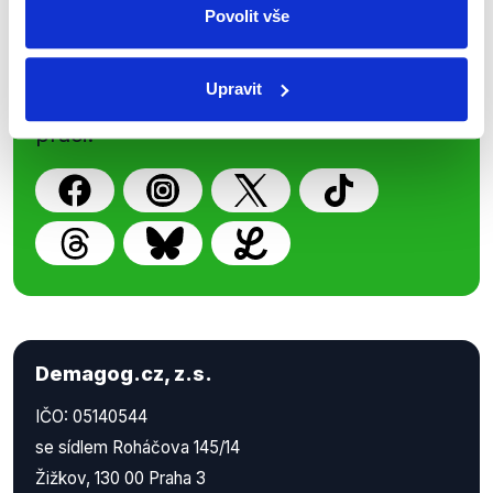
Povolit vše
Nenechte si ujít nejnovější události
z Demagog.cz. Sdílením našich
Upravit
příspěvků přátelům podpoříte naši
práci.
Demagog.cz, z.s.
IČO: 05140544
se sídlem Roháčova 145/14
Žižkov, 130 00 Praha 3