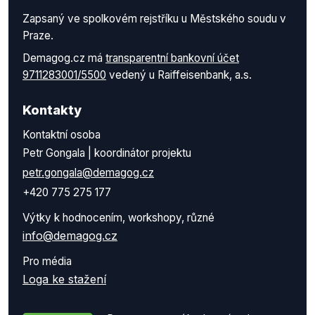
Zapsaný ve spolkovém rejstříku u Městského soudu v
Praze.
Demagog.cz má
transparentní bankovní účet
9711283001/5500
vedený u Raiffeisenbank, a.s.
Kontakty
Kontaktní osoba
Petr Gongala | koordinátor projektu
petr.gongala@demagog.cz
+420 775 275 177
Výtky k hodnocením, workshopy, různé
info@demagog.cz
Pro média
Loga ke stažení