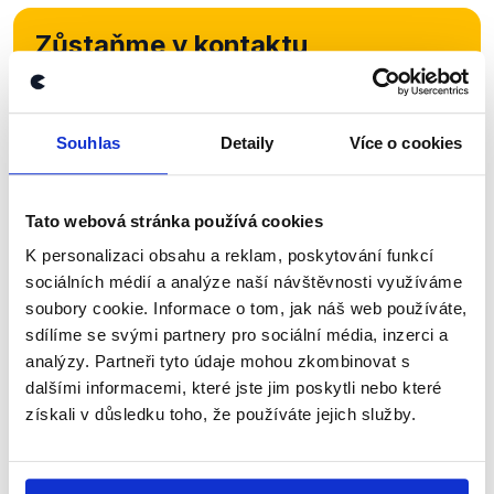
Zůstaňme v kontaktu
Přihlaste se k odběru našeho
newsletteru nebo
whatsappového
Souhlas
Detaily
Více o cookies
kanálu, kde pravidelně přinášíme
shrnutí nejzajímavějších článků a analýz.
Tato webová stránka používá cookies
Začněte nás odebírat, a mějte tak
K personalizaci obsahu a reklam, poskytování funkcí
přehled o tom, jaké dezinformace a
sociálních médií a analýze naší návštěvnosti využíváme
nepravdy se zrovna v Česku šíří.
soubory cookie. Informace o tom, jak náš web používáte,
sdílíme se svými partnery pro sociální média, inzerci a
Newsletter
WhatsApp
analýzy. Partneři tyto údaje mohou zkombinovat s
dalšími informacemi, které jste jim poskytli nebo které
získali v důsledku toho, že používáte jejich služby.
Sociální sítě