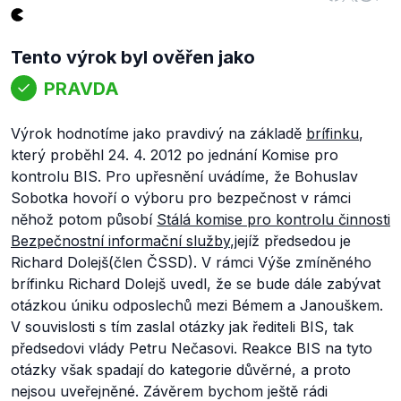
Tento výrok byl ověřen jako
PRAVDA
Výrok hodnotíme jako pravdivý na základě
brífinku
,
který proběhl 24. 4. 2012 po jednání Komise pro
kontrolu BIS. Pro upřesnění uvádíme, že Bohuslav
Sobotka hovoří o výboru pro bezpečnost v rámci
něhož potom působí
Stálá komise pro kontrolu činnosti
Bezpečnostní informační služby
,jejíž předsedou je
Richard Dolejš(člen ČSSD). V rámci Výše zmíněného
brífinku Richard Dolejš uvedl, že se bude dále zabývat
otázkou úniku odposlechů mezi Bémem a Janouškem.
V souvislosti s tím zaslal otázky jak řediteli BIS, tak
předsedovi vlády Petru Nečasovi. Reakce BIS na tyto
otázky však spadají do kategorie důvěrné, a proto
nejsou uveřejněné. Závěrem bychom ještě rádi