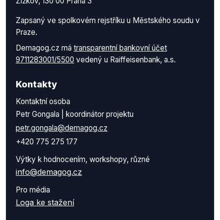
Žižkov, 130 00 Praha 3
Zapsaný ve spolkovém rejstříku u Městského soudu v
Praze.
Demagog.cz má
transparentní bankovní účet
9711283001/5500
vedený u Raiffeisenbank, a.s.
Kontakty
Kontaktní osoba
Petr Gongala | koordinátor projektu
petr.gongala@demagog.cz
+420 775 275 177
Výtky k hodnocením, workshopy, různé
info@demagog.cz
Pro média
Loga ke stažení