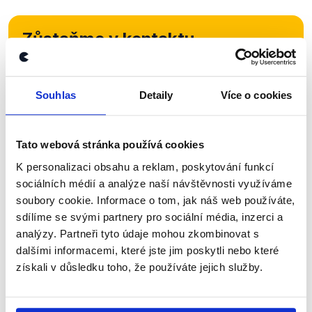
Zůstaňme v kontaktu
Přihlaste se k odběru našeho
newsletteru nebo
whatsappového
Souhlas
Detaily
Více o cookies
kanálu, kde pravidelně přinášíme
shrnutí nejzajímavějších článků a analýz.
Tato webová stránka používá cookies
Začněte nás odebírat, a mějte tak
K personalizaci obsahu a reklam, poskytování funkcí
přehled o tom, jaké dezinformace a
sociálních médií a analýze naší návštěvnosti využíváme
nepravdy se zrovna v Česku šíří.
soubory cookie. Informace o tom, jak náš web používáte,
sdílíme se svými partnery pro sociální média, inzerci a
analýzy. Partneři tyto údaje mohou zkombinovat s
Newsletter
WhatsApp
dalšími informacemi, které jste jim poskytli nebo které
získali v důsledku toho, že používáte jejich služby.
Sociální sítě