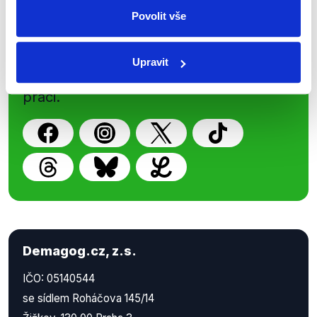
Povolit vše
Nenechte si ujít nejnovější události
z Demagog.cz. Sdílením našich
Upravit
příspěvků přátelům podpoříte naši
práci.
Demagog.cz, z.s.
IČO: 05140544
se sídlem Roháčova 145/14