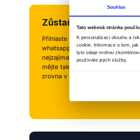
Souhlas
Zůstaňme v kontaktu
Tato webová stránka použív
K personalizaci obsahu a re
Přihlaste se k odběru našeho
new
cookie. Informace o tom, jak
whatsappového kanálu, kde pravi
tyto údaje mohou zkombinovat
nejzajímavějších článků a analýz.
používáte jejich služby.
mějte tak přehled o tom, jaké d
zrovna v Česku šíří.
Newsletter