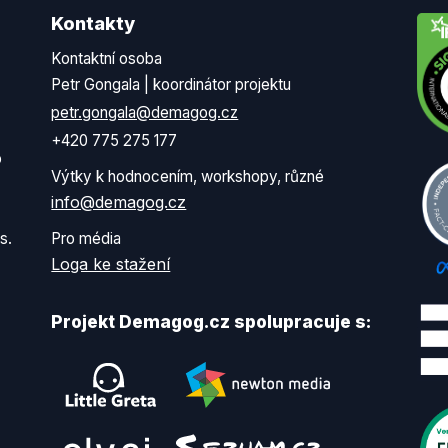
Kontakty
Kontaktní osoba
Petr Gongala | koordinátor projektu
petr.gongala@demagog.cz
+420 775 275 177
o
Výtky k hodnocením, workshopy, různé
info@demagog.cz
s.
Pro média
Loga ke stažení
Projekt Demagog.cz spolupracuje s: