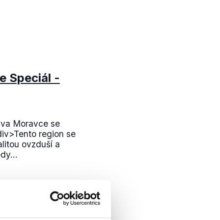
 Speciál -
ava Moravce se
div>Tento region se
litou ovzduší a
dy...