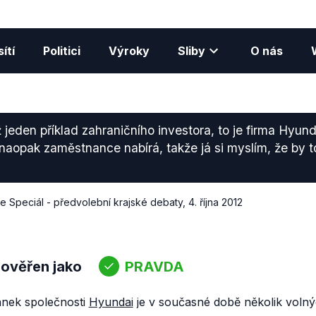
ítí
Politici
Výroky
Sliby
O nás
eden příklad zahraničního investora, to je firma Hyunda
i naopak zaměstnance nabírá, takže já si myslím, že by t
 Speciál - předvolební krajské debaty
,
4. října 2012
 ověřen jako
PRAVDA
ránek společnosti
Hyundai
je v současné době několik volný