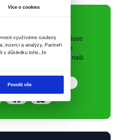
Více o cookies
ální sítě
ěvnosti využíváme soubory
e si ujít nejnovější události
, inzerci a analýzy. Partneři
gog.cz. Sdílením našich
li v důsledku toho, že
vků přátelům podpoříte naši
Povolit vše