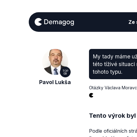
Ze s
My tady máme už j
této tíživé situac
tohoto typu.
TOP
09
Pavol Lukša
Otázky Václava Moravce
Tento výrok byl
Podle oficiálních st