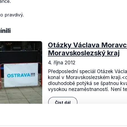
ance.
o pravdivý.
nili
Otázky Václava Moravce
Moravskoslezský kraj
4. října 2012
Předposlední speciál Otázek Václ
konal v Moravskoslezském kraji.<
dlouhodobě potýká se špatnou kva
vysokou nezaměstnaností. Není te
Číst dál
OVĚŘENO