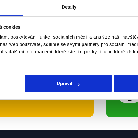
Detaily
Soci
á cookies
klam, poskytování funkcí sociálních médií a analýze naší návšt
sletteru nebo
Nenecht
 náš web používáte, sdílíme se svými partnery pro sociální média
delně přinášíme shrnutí
z Dema
 s dalšími informacemi, které jste jim poskytli nebo které získa
 Začněte nás odebírat, a
příspě
ezinformace a nepravdy se
práci.
Upravit
WhatsApp