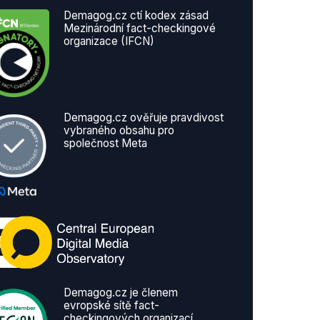
Demagog.cz ctí kodex zásad
Mezinárodní fact-checkingové
organizace (IFCN)
Demagog.cz ověřuje pravdivost
vybraného obsahu pro
společnost Meta
Demagog.cz je členem
evropské sítě fact-
checkingových organizací