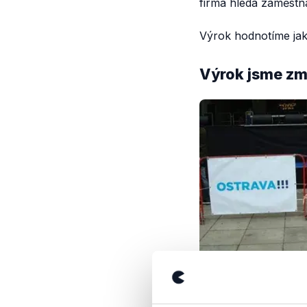
firma hledá zaměstn
Výrok hodnotíme jak
Výrok jsme zmí