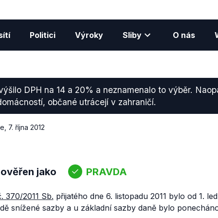
ítí
Politici
Výroky
Sliby
O nás
zvýšilo DPH na 14 a 20% a neznamenalo to výběr. Naopa
mácností, občané utrácejí v zahraničí.
ce
,
7. října 2012
 ověřen jako
PRAVDA
č. 370/2011 Sb.
přijatého dne 6. listopadu 2011 bylo od 1. l
dě snížené sazby a u základní sazby daně bylo ponechán