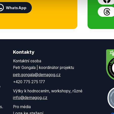
WhatsApp
Kontakty
Kontaktní osoba
Petr Gongala | koordinátor projektu
petr.gongala@demagog.cz
+420 775 275 177
o
Výtky k hodnocením, workshopy, různé
info@demagog.cz
s.
Pro média
Loga ke stažení