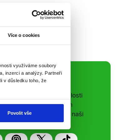
Moravce byli po
h stran a po měsíci
em. Hlavním bodem
zby...
Více o cookies
ěvnosti využíváme soubory
, inzerci a analýzy. Partneři
ální sítě
li v důsledku toho, že
e si ujít nejnovější události
gog.cz. Sdílením našich
Povolit vše
vků přátelům podpoříte naši