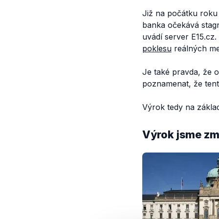
Již na počátku roku
banka očekává stagn
uvádí server E15.cz
poklesu
reálných mez
Je také pravda, že 
poznamenat, že ten
Výrok tedy na zákla
Výrok jsme zmí