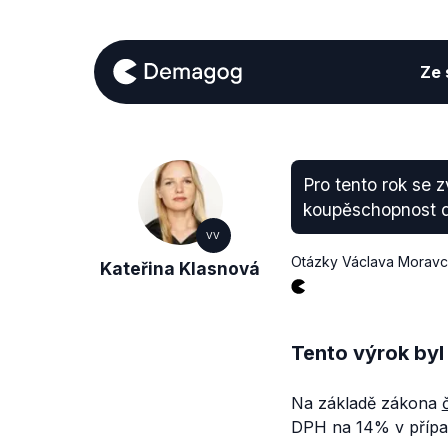
Ze s
Pro tento rok se 
koupěschopnost do
VV
Otázky Václava Morav
Kateřina Klasnová
Tento výrok byl
Na základě zákona
DPH na 14% v přípa