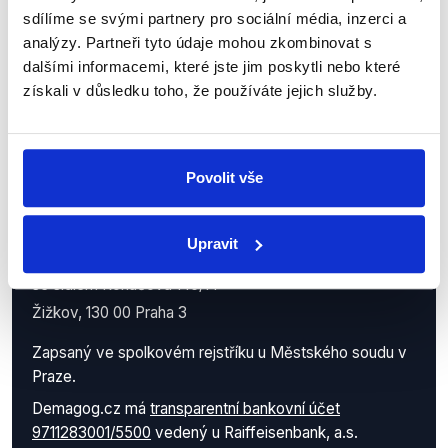
sdílíme se svými partnery pro sociální média, inzerci a
analýzy. Partneři tyto údaje mohou zkombinovat s
dalšími informacemi, které jste jim poskytli nebo které
získali v důsledku toho, že používáte jejich služby.
Povolit vše
Demagog.cz, z.s.
Upravit
IČO: 05140544
se sídlem Roháčova 145/14
Žižkov, 130 00 Praha 3
Zapsaný ve spolkovém rejstříku u Městského soudu v
Praze.
Demagog.cz má
transparentní bankovní účet
9711283001/5500
vedený u Raiffeisenbank, a.s.