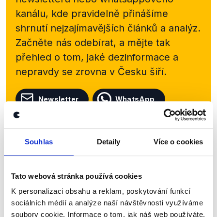
kanálu, kde pravidelně přinášíme
shrnutí nejzajímavějších článků a analýz.
Začněte nás odebírat, a mějte tak
přehled o tom, jaké dezinformace a
nepravdy se zrovna v Česku šíří.
Newsletter
WhatsApp
Souhlas
Detaily
Více o cookies
Sociální sítě
Nenechte si ujít nejnovější události
Tato webová stránka používá cookies
z Demagog.cz. Sdílením našich
K personalizaci obsahu a reklam, poskytování funkcí
příspěvků přátelům podpoříte naši
sociálních médií a analýze naší návštěvnosti využíváme
soubory cookie. Informace o tom, jak náš web používáte,
práci.