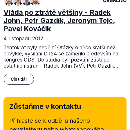
OVĚŘENO
Vláda po ztrátě většiny - Radek
John, Petr Gazdík, Jeroným Tejc,
Pavel Kováčik
4. listopadu 2012
Tentokrát byly nedělní Otázky o něco kratší než
obvykle, vysílání ČT24 se zaměřilo především na
kongres ODS. Do studia byli pozváni zástupci
ostatních stran - Radek John (VV), Petr Gazdík...
Číst dál
Zůstaňme v kontaktu
Přihlaste se k odběru našeho
newsletteru nebo
whatsappového