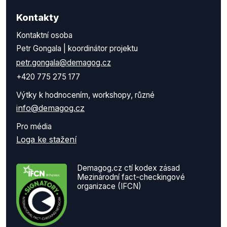
Kontakty
Kontaktní osoba
Petr Gongala | koordinátor projektu
petr.gongala@demagog.cz
+420 775 275 177
Výtky k hodnocením, workshopy, různé
info@demagog.cz
Pro média
Loga ke stažení
Demagog.cz ctí kodex zásad
Mezinárodní fact-checkingové
organizace (IFCN)