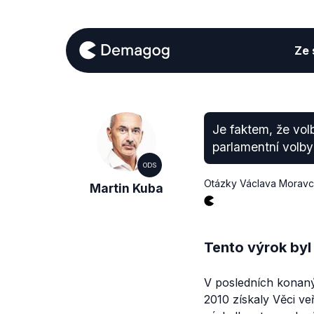
Ze s
Je faktem, že volb
parlamentní volby 
ODS
Otázky Václava Morav
Martin Kuba
Tento výrok byl
V posledních konan
2010 získaly Věci v