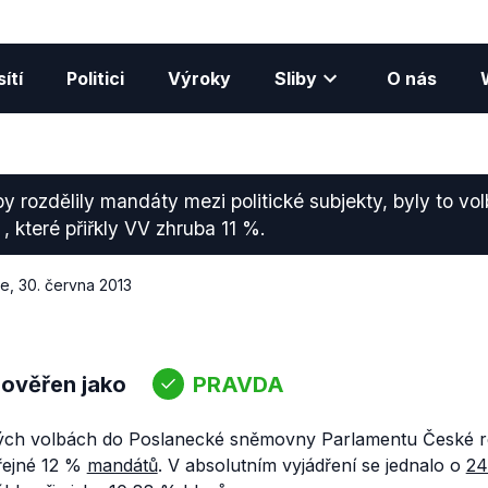
ítí
Politici
Výroky
Sliby
O nás
y rozdělily mandáty mezi politické subjekty, byly to vol
, které přiřkly VV zhruba 11 %.
ce
,
30. června 2013
 ověřen jako
PRAVDA
ých volbách do Poslanecké sněmovny Parlamentu České re
eřejné 12 %
mandátů
. V absolutním vyjádření se jednalo o
24