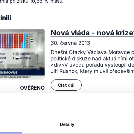
hla při zisku
10,88 % hlasů
.
nili
Nová vláda - nová krize
30. června 2013
Dnešní Otázky Václava Moravce př
politické diskuze nad aktuálními 
<div>V úvodu pořadu vystoupil d
Jiří Rusnok, který mluvil předevší
Číst dál
OVĚŘENO
Soci
Detaily