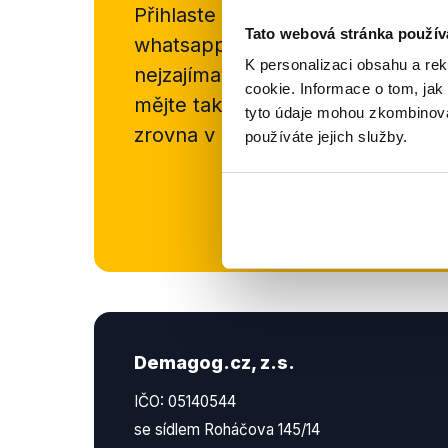
Přihlaste se k odběru našeho
new
Tato webová stránka použív
whatsappového kanálu, kde pravi
K personalizaci obsahu a re
nejzajímavějších článků a analýz.
cookie. Informace o tom, jak
mějte tak přehled o tom, jaké d
tyto údaje mohou zkombinovat
zrovna v Česku šíří.
používáte jejich služby.
Newsletter
Demagog.cz, z.s.
IČO: 05140544
se sídlem Roháčova 145/14