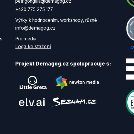
petr.gongala@demagog.cz
+420 775 275 177
o
Výtky k hodnocením, workshopy, různé
info@demagog.cz
s.
Pro média
Loga ke stažení
Projekt Demagog.cz spolupracuje s: