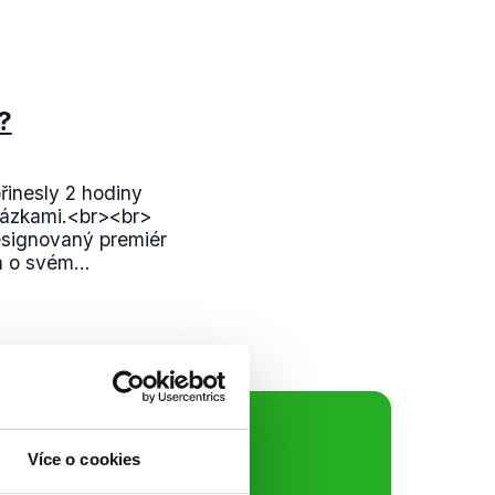
?
inesly 2 hodiny
otázkami.<br><br>
esignovaný premiér
m o svém...
ální sítě
Více o cookies