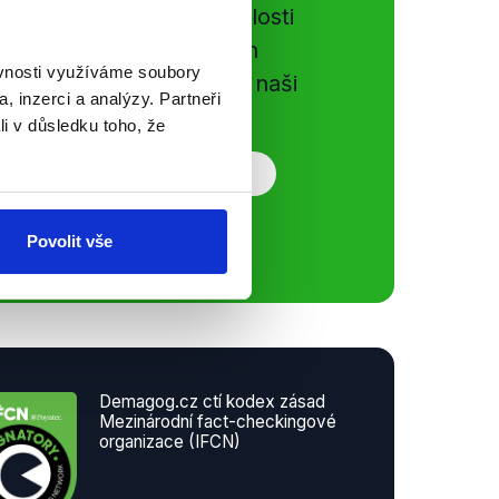
e si ujít nejnovější události
gog.cz. Sdílením našich
ěvnosti využíváme soubory
vků přátelům podpoříte naši
, inzerci a analýzy. Partneři
li v důsledku toho, že
Povolit vše
Demagog.cz ctí kodex zásad
Mezinárodní fact-checkingové
organizace (IFCN)