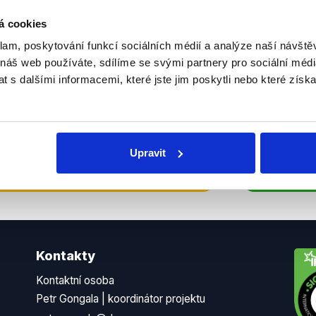
sletteru nebo
Nenecht
á cookies
delně přinášíme shrnutí
z Dema
klam, poskytování funkcí sociálních médií a analýze naší návšt
 Začněte nás odebírat, a
příspě
 náš web používáte, sdílíme se svými partnery pro sociální média
ezinformace a nepravdy se
práci.
 s dalšími informacemi, které jste jim poskytli nebo které získa
WhatsApp
Upravit
Kontakty
Kontaktní osoba
Petr Gongala | koordinátor projektu