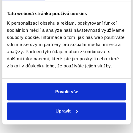
Newsletter
WhatsApp
Tato webová stránka používá cookies
K personalizaci obsahu a reklam, poskytování funkcí
sociálních médií a analýze naší návštěvnosti využíváme
Sociální sítě
soubory cookie. Informace o tom, jak náš web používáte,
sdílíme se svými partnery pro sociální média, inzerci a
Nenechte si ujít nejnovější události
analýzy. Partneři tyto údaje mohou zkombinovat s
z Demagog.cz. Sdílením našich
dalšími informacemi, které jste jim poskytli nebo které
získali v důsledku toho, že používáte jejich služby.
příspěvků přátelům podpoříte naši
práci.
Povolit vše
Upravit