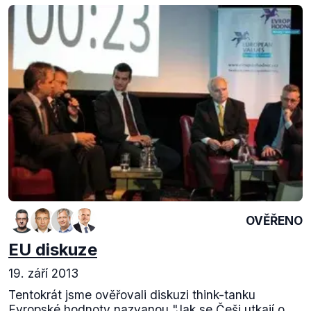
OVĚŘENO
EU diskuze
19. září 2013
Tentokrát jsme ověřovali diskuzi think-tanku
Evropské hodnoty nazvanou "Jak se Češi utkají o