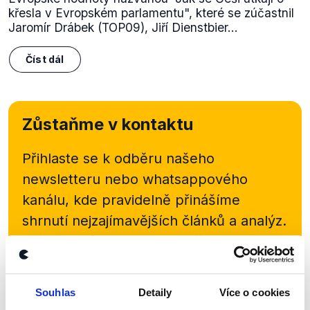
křesla v Evropském parlamentu", které se zúčastnil
Jaromír Drábek (TOP09), Jiří Dienstbier...
Číst dál
Zůstaňme v kontaktu
Přihlaste se k odběru našeho
newsletteru nebo
whatsappového
kanálu, kde pravidelně přinášíme
shrnutí nejzajímavějších článků a analýz.
Začněte nás odebírat, a mějte tak
přehled o tom, jaké dezinformace a
nepravdy se zrovna v Česku šíří.
Souhlas
Detaily
Více o cookies