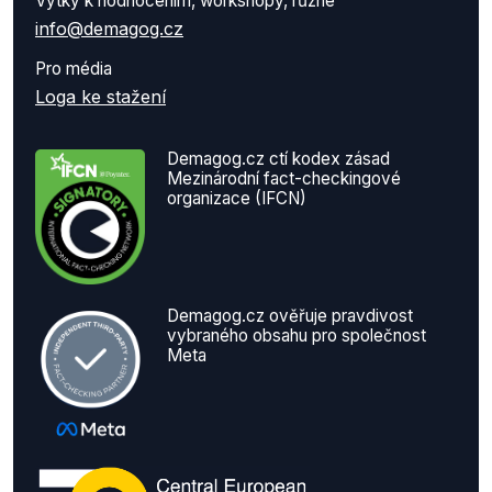
Výtky k hodnocením, workshopy, různé
info@demagog.cz
Pro média
Loga ke stažení
Demagog.cz ctí kodex zásad
Mezinárodní fact-checkingové
organizace (IFCN)
Demagog.cz ověřuje pravdivost
vybraného obsahu pro společnost
Meta