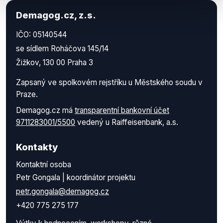
Demagog.cz, z.s.
IČO: 05140544
se sídlem Roháčova 145/14
Žižkov, 130 00 Praha 3
Zapsaný ve spolkovém rejstříku u Městského soudu v
Praze.
Demagog.cz má
transparentní bankovní účet
9711283001/5500
vedený u Raiffeisenbank, a.s.
Kontakty
Kontaktní osoba
Petr Gongala | koordinátor projektu
petr.gongala@demagog.cz
+420 775 275 177