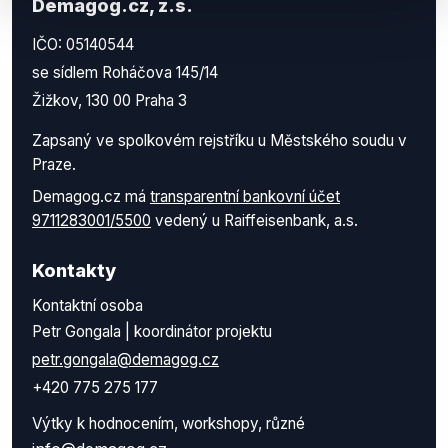
Demagog.cz, z.s.
IČO: 05140544
se sídlem Roháčova 145/14
Žižkov, 130 00 Praha 3
Zapsaný ve spolkovém rejstříku u Městského soudu v
Praze.
Demagog.cz má
transparentní bankovní účet
9711283001/5500
vedený u Raiffeisenbank, a.s.
Kontakty
Kontaktní osoba
Petr Gongala | koordinátor projektu
petr.gongala@demagog.cz
+420 775 275 177
Výtky k hodnocením, workshopy, různé