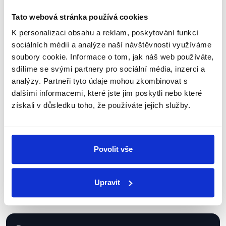
Tato webová stránka používá cookies
K personalizaci obsahu a reklam, poskytování funkcí
sociálních médií a analýze naší návštěvnosti využíváme
Sociální sítě
soubory cookie. Informace o tom, jak náš web používáte,
sdílíme se svými partnery pro sociální média, inzerci a
Nenechte si ujít nejnovější události
analýzy. Partneři tyto údaje mohou zkombinovat s
z Demagog.cz. Sdílením našich
dalšími informacemi, které jste jim poskytli nebo které
příspěvků přátelům podpoříte naši
získali v důsledku toho, že používáte jejich služby.
práci.
Povolit vše
Upravit