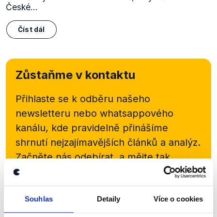
České...
Číst dál
Zůstaňme v kontaktu
Přihlaste se k odběru našeho
newsletteru nebo
whatsappového
kanálu, kde pravidelně přinášíme
shrnutí nejzajímavějších článků a analýz.
Začněte nás odebírat, a mějte tak
přehled o tom, jaké dezinformace a
nepravdy se zrovna v Česku šíří.
Souhlas
Detaily
Více o cookies
Newsletter
WhatsApp