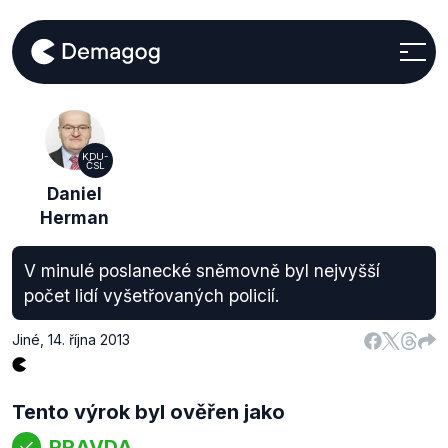
KDU-
ČSL
Daniel
Herman
V minulé poslanecké sněmovně byl nejvyšší
počet lidí vyšetřovaných policií.
Jiné
,
14. října 2013
Tento výrok byl ověřen jako
PRAVDA