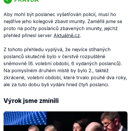
Aby mohl být poslanec vyšetřován policií, musí ho
nejdříve jeho kolegové zbavit imunity. Zaměřili jsme se
proto na počty poslanců zbavených imunity, jejichž
přehled přinesl server
Aktuálně.cz
.
Z tohoto přehledu vyplývá, že nejvíce stíhaných
poslanců skutečně bylo v čerstvě rozpuštěné
sněmovně (6. volební období, 6 vydaných poslanců).
Na pomyslném druhém místě by bylo 2., taktéž
zkrácené, volební období, které trvalo pouhé dva roky,
ale za tuto dobu byli vydáni hned čtyři poslanci.
Výrok jsme zmínili