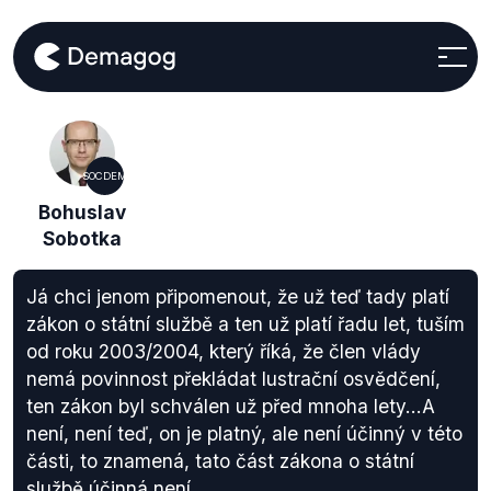
SOCDEM
Bohuslav
Sobotka
Já chci jenom připomenout, že už teď tady platí
zákon o státní službě a ten už platí řadu let, tuším
od roku 2003/2004, který říká, že člen vlády
nemá povinnost překládat lustrační osvědčení,
ten zákon byl schválen už před mnoha lety...A
není, není teď, on je platný, ale není účinný v této
části, to znamená, tato část zákona o státní
službě účinná není.