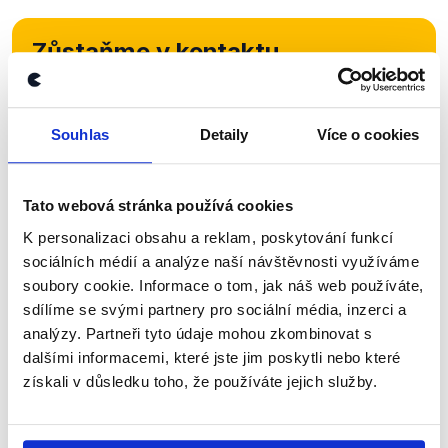
Zůstaňme v kontaktu
Přihlaste se k odběru našeho
newsletteru nebo
whatsappového
Souhlas
Detaily
Více o cookies
kanálu, kde pravidelně přinášíme
shrnutí nejzajímavějších článků a analýz.
Tato webová stránka používá cookies
Začněte nás odebírat, a mějte tak
K personalizaci obsahu a reklam, poskytování funkcí
přehled o tom, jaké dezinformace a
sociálních médií a analýze naší návštěvnosti využíváme
nepravdy se zrovna v Česku šíří.
soubory cookie. Informace o tom, jak náš web používáte,
sdílíme se svými partnery pro sociální média, inzerci a
analýzy. Partneři tyto údaje mohou zkombinovat s
Newsletter
WhatsApp
dalšími informacemi, které jste jim poskytli nebo které
získali v důsledku toho, že používáte jejich služby.
Sociální sítě