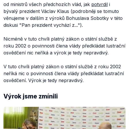
od ministrů všech předchozích vlád, jak
potvrdil
i
bývalý prezident Václav Klaus (podrobněji se tomuto
věnujeme v dalším z výroků Bohuslava Sobotky v této
diskusi "Pan prezident vychází z...").
Nicméně v tuto chvíli platný zákon o státní službě z
roku 2002 o povinnosti člena vlády předkládat lustrační
osvědčení nic neříká a výrok je tedy nepravdivý.
V tuto chvíli platný zákon o státní službě z roku 2002
neříká nic o povinnosti člena vlády předkládat lustrační
osvědčení. Výrok je tedy nepravdivý.
Výrok jsme zmínili