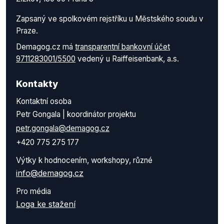
Zapsaný ve spolkovém rejstříku u Městského soudu v
Praze.
Demagog.cz má
transparentní bankovní účet
9711283001/5500
vedený u Raiffeisenbank, a.s.
Kontakty
Kontaktní osoba
Petr Gongala | koordinátor projektu
petr.gongala@demagog.cz
+420 775 275 177
Výtky k hodnocením, workshopy, různé
info@demagog.cz
Pro média
Loga ke stažení