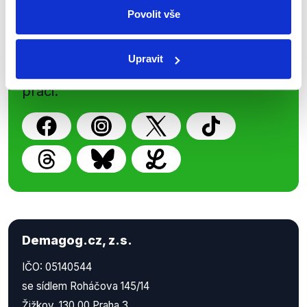
Povolit vše
Nenechte si ujít nejnovější události
z Demagog.cz. Sdílením našich
Upravit
příspěvků přátelům podpoříte naši
práci.
Demagog.cz, z.s.
IČO: 05140544
se sídlem Roháčova 145/14
Žižkov, 130 00 Praha 3