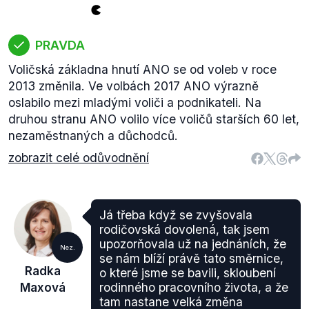
PRAVDA
Voličská základna hnutí ANO se od voleb v roce
2013 změnila. Ve volbách 2017 ANO výrazně
oslabilo mezi mladými voliči a podnikateli. Na
druhou stranu ANO volilo více voličů starších 60 let,
nezaměstnaných a důchodců.
zobrazit celé odůvodnění
Já třeba když se zvyšovala
rodičovská dovolená, tak jsem
upozorňovala už na jednáních, že
Nez.
se nám blíží právě tato směrnice,
Radka
o které jsme se bavili, skloubení
Maxová
rodinného pracovního života, a že
tam nastane velká změna