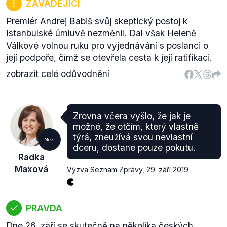
ZAVÁDĚJÍCÍ
Premiér Andrej Babiš svůj skeptický postoj k
Istanbulské úmluvě nezměnil. Dal však Heleně
Válkové volnou ruku pro vyjednávání s poslanci o
její podpoře, čímž se otevřela cesta k její ratifikaci.
zobrazit celé odůvodnění
Zrovna včera vyšlo, že jak je
možné, že otčím, který vlastně
týrá, zneužívá svou nevlastní
Nez.
dceru, dostane pouze pokutu.
Radka
Maxová
Výzva Seznam Zprávy
,
29. září 2019
PRAVDA
Dne 26. září se skutečně na několika českých