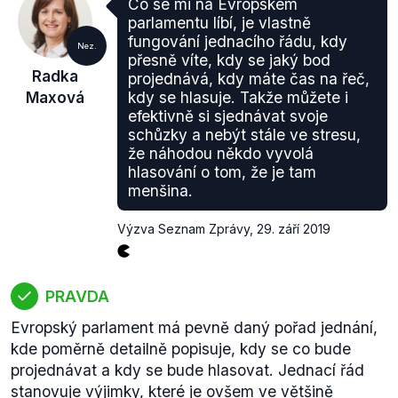
Co se mi na Evropském
parlamentu líbí, je vlastně
fungování jednacího řádu, kdy
Nez.
přesně víte, kdy se jaký bod
Radka
projednává, kdy máte čas na řeč,
Maxová
kdy se hlasuje. Takže můžete i
efektivně si sjednávat svoje
schůzky a nebýt stále ve stresu,
že náhodou někdo vyvolá
hlasování o tom, že je tam
menšina.
Výzva Seznam Zprávy
,
29. září 2019
PRAVDA
Evropský parlament má pevně daný pořad jednání,
kde poměrně detailně popisuje, kdy se co bude
projednávat a kdy se bude hlasovat. Jednací řád
stanovuje výjimky, které je ovšem ve většině