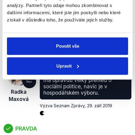
smlouvu počítá se zvýšením rodičovského
analýzy. Partneři tyto údaje mohou zkombinovat s
příspěvku o 80 tis. Kč. O způsobu navýšení se vedly
dalšími informacemi, které jste jim poskytli nebo které
v koalici skutečně spory. Jednou z možností bylo i
získali v důsledku toho, že používáte jejich služby.
rozdělení navýšení, které poslankyně Maxová
nepodporovala.
zobrazit celé odůvodnění
Povolit vše
Upravit
Tak já jsem navrhla pana Bauera,
protože je to kompetentní člověk a
má opravdu velký přehled o
Nez.
sociální politice, navíc je v
Radka
hospodářském výboru.
Maxová
Výzva Seznam Zprávy
,
29. září 2019
PRAVDA