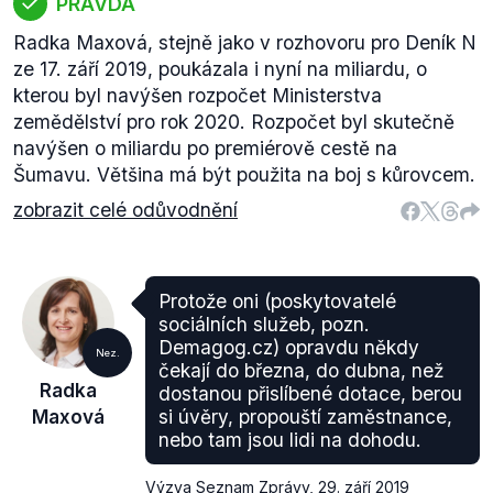
PRAVDA
Radka Maxová, stejně jako v rozhovoru pro Deník N
ze 17. září 2019, poukázala i nyní na miliardu, o
kterou byl navýšen rozpočet Ministerstva
zemědělství pro rok 2020. Rozpočet byl skutečně
navýšen o miliardu po premiérově cestě na
Šumavu. Většina má být použita na boj s kůrovcem.
zobrazit celé odůvodnění
Protože oni (poskytovatelé
sociálních služeb, pozn.
Demagog.cz) opravdu někdy
Nez.
čekají do března, do dubna, než
Radka
dostanou přislíbené dotace, berou
Maxová
si úvěry, propouští zaměstnance,
nebo tam jsou lidi na dohodu.
Výzva Seznam Zprávy
,
29. září 2019