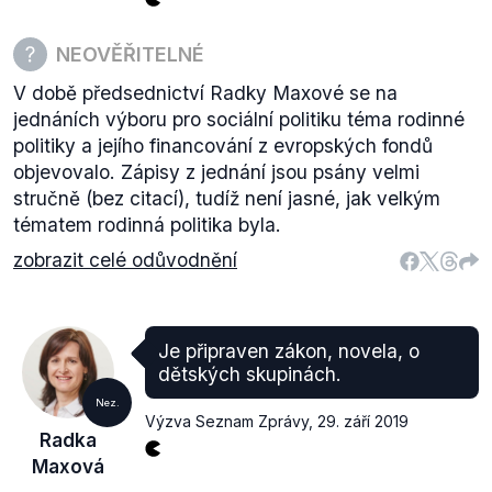
NEOVĚŘITELNÉ
V době předsednictví Radky Maxové se na
jednáních výboru pro sociální politiku téma rodinné
politiky a jejího financování z evropských fondů
objevovalo. Zápisy z jednání jsou psány velmi
stručně (bez citací), tudíž není jasné, jak velkým
tématem rodinná politika byla.
zobrazit celé odůvodnění
Je připraven zákon, novela, o
dětských skupinách.
Nez.
Výzva Seznam Zprávy
,
29. září 2019
Radka
Maxová