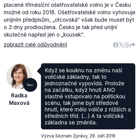
placené tříměsíční ošetřovatelské volno je v Česku
možné od roku 2018. Ošetřovatelské volno vyhovuje
unijním předpisům, „otcovská“ však bude muset být
o 3 dny prodloužena. Česko je tak před unijní
skutečně napřed jen o „kousek“.
zobrazit celé odůvodnění
Když se kouknu na změnu naší
voličské základny, tak to
jednoznačně vypovídá. Protože
Nez.
na začátku, když hnutí ANO
Radka
vlastně vstupovalo na politickou
Maxová
scénu, tak jsme byli středové
hnutí, které mělo voliče z nižších a
středních tříd. (...) A ta voličská
základna se změnila.
Výzva Seznam Zprávy
,
29. září 2019