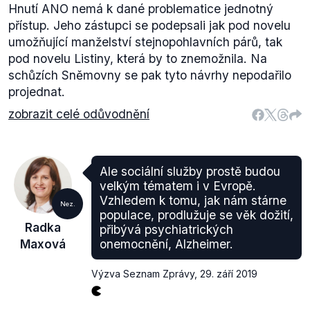
Hnutí ANO nemá k dané problematice jednotný
přístup. Jeho zástupci se podepsali jak pod novelu
umožňující manželství stejnopohlavních párů, tak
pod novelu Listiny, která by to znemožnila. Na
schůzích Sněmovny se pak tyto návrhy nepodařilo
projednat.
zobrazit celé odůvodnění
Ale sociální služby prostě budou
velkým tématem i v Evropě.
Vzhledem k tomu, jak nám stárne
Nez.
populace, prodlužuje se věk dožití,
Radka
přibývá psychiatrických
Maxová
onemocnění, Alzheimer.
Výzva Seznam Zprávy
,
29. září 2019