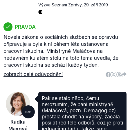
Výzva Seznam Zprávy
,
29. září 2019
PRAVDA
Novela zákona o sociálních službách se opravdu
připravuje a byla k ní během léta ustanovena
pracovní skupina. Ministryně Maláčová na
nedávném kulatém stolu na toto téma uvedla, že
pracovní skupina se schází každý týden.
zobrazit celé odůvodnění
Pak se stalo něco, čemu
nerozumím, že paní ministryně
(Maláčová, pozn. Demagog.cz)
Nez.
přestala chodit na výbory, začala
Radka
posílat ředitele odborů, což je proti
Maxová
jednacímu řádu, takže jsme