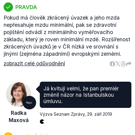
PRAVDA
Pokud má člověk zkrácený úvazek a jeho mzda
nepřesahuje mzdu minimální, pak se zdravotní
pojištění odvádí z minimálního vyměřovacího
základu, který je roven minimální mzdě. Rozšířenost
zkrácených úvazků je v ČR nízká ve srovnání s
jinými (zejména západními) evropskými zeměmi.
zobrazit celé odůvodnění
Já kvituji velmi, že pan premiér
změnil názor na Istanbulskou
úmluvu.
Nez.
Radka
Výzva Seznam Zprávy
,
29. září 2019
Maxová