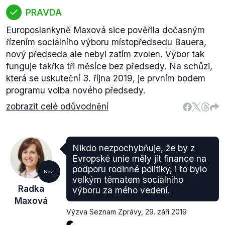
PRAVDA
Europoslankyně Maxová sice pověřila dočasným
řízením sociálního výboru místopředsedu Bauera,
nový předseda ale nebyl zatím zvolen. Výbor tak
funguje takřka tři měsíce bez předsedy. Na schůzi,
která se uskuteční 3. října 2019, je prvním bodem
programu volba nového předsedy.
zobrazit celé odůvodnění
Nikdo nezpochybňuje, že by z
Evropské unie měly jít finance na
podporu rodinné politiky, i to bylo
Nez.
velkým tématem sociálního
Radka
výboru za mého vedení.
Maxová
Výzva Seznam Zprávy
,
29. září 2019