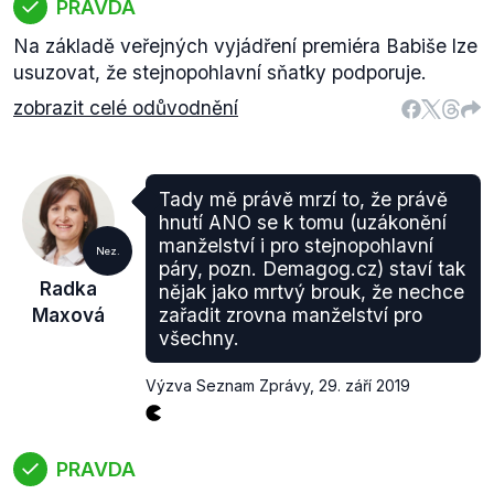
PRAVDA
Na základě veřejných vyjádření premiéra Babiše lze
usuzovat, že stejnopohlavní sňatky podporuje.
zobrazit celé odůvodnění
Tady mě právě mrzí to, že právě
hnutí ANO se k tomu (uzákonění
manželství i pro stejnopohlavní
Nez.
páry, pozn. Demagog.cz) staví tak
Radka
nějak jako mrtvý brouk, že nechce
Maxová
zařadit zrovna manželství pro
všechny.
Výzva Seznam Zprávy
,
29. září 2019
PRAVDA