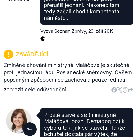
přerušili jednání. Nakonec tam
tedy začali chodit kompetentní
náměstci.
Výzva Seznam Zprávy
,
29. září 2019
ZAVÁDĚJÍCÍ
Zmíněné chování ministryně Maláčové je skutečně
proti jednacímu řádu Poslanecké sněmovny. Ovšem
popsaným způsobem se zachovala pouze jednou.
zobrazit celé odůvodnění
Prostě stavěla se (ministryně
Maláčová, pozn. Demagog.cz) k
výboru tak, jak se stavěla. Takže
Nez.
bohužel dostala pár výtek, že