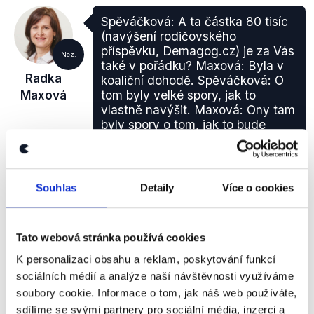
Spěváčková: A ta částka 80 tisíc
(navýšení rodičovského
příspěvku, Demagog.cz) je za Vás
Nez.
také v pořádku? Maxová: Byla v
Radka
koaliční dohodě. Spěváčková: O
Maxová
tom byly velké spory, jak to
vlastně navýšit. Maxová: Ony tam
byly spory o tom, jak to bude
vlastně propočítáno, komu se to
dostane, jestli se to rozdělí na dvě
částky dvakrát 40 tisíc nebo
jednorázová. Já jsem prosazovala
Souhlas
Detaily
Více o cookies
jednorázovou částku.
Výzva Seznam Zprávy
,
29. září 2019
Tato webová stránka používá cookies
K personalizaci obsahu a reklam, poskytování funkcí
sociálních médií a analýze naší návštěvnosti využíváme
PRAVDA
soubory cookie. Informace o tom, jak náš web používáte,
Programové prohlášení vlády navazující na koaliční
sdílíme se svými partnery pro sociální média, inzerci a