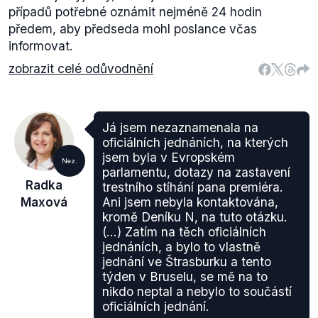
případů potřebné oznámit nejméně 24 hodin
předem, aby předseda mohl poslance včas
informovat.
zobrazit celé odůvodnění
Já jsem nezaznamenala na
oficiálních jednáních, na kterých
jsem byla v Evropském
Nez.
parlamentu, dotazy na zastavení
Radka
trestního stíhání pana premiéra.
Maxová
Ani jsem nebyla kontaktována,
kromě Deníku N, na tuto otázku.
(...) Zatím na těch oficiálních
jednáních, a bylo to vlastně
jednání ve Štrasburku a tento
týden v Bruselu, se mě na to
nikdo neptal a nebylo to součástí
oficiálních jednání.