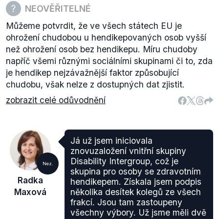
NEOVĚŘITELNÉ
Můžeme potvrdit, že ve všech státech EU je
ohrožení chudobou u hendikepovaných osob vyšší
než ohrožení osob bez hendikepu. Míru chudoby
napříč všemi různými sociálními skupinami či to, zda
je hendikep nejzávažnější faktor způsobující
chudobu, však nelze z dostupných dat zjistit.
zobrazit celé odůvodnění
Já už jsem iniciovala
znovuzaložení vnitřní skupiny
Disability Intergroup, což je
Nez.
skupina pro osoby se zdravotním
Radka
hendikepem. Získala jsem podpis
Maxová
několika desítek kolegů ze všech
frakcí. Jsou tam zastoupeny
všechny výbory. Už jsme měli dvě