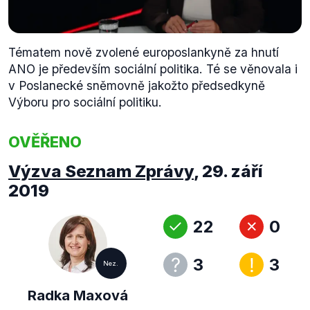
Tématem nově zvolené europoslankyně za hnutí
ANO je především sociální politika. Té se věnovala i
v Poslanecké sněmovně jakožto předsedkyně
Výboru pro sociální politiku.
OVĚŘENO
Výzva Seznam Zprávy
,
29. září
2019
22
0
3
3
Nez.
Radka Maxová