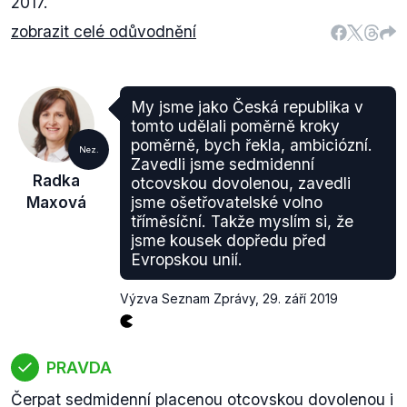
2017.
zobrazit celé odůvodnění
My jsme jako Česká republika v
tomto udělali poměrně kroky
poměrně, bych řekla, ambiciózní.
Nez.
Zavedli jsme sedmidenní
Radka
otcovskou dovolenou, zavedli
Maxová
jsme ošetřovatelské volno
tříměsíční. Takže myslím si, že
jsme kousek dopředu před
Evropskou unií.
Výzva Seznam Zprávy
,
29. září 2019
PRAVDA
Čerpat sedmidenní placenou otcovskou dovolenou i