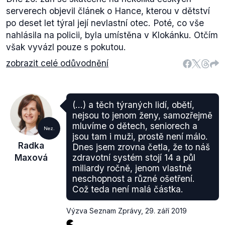
serverech objevil článek o Hance, kterou v dětství
po deset let týral její nevlastní otec. Poté, co vše
nahlásila na policii, byla umístěna v Klokánku. Otčím
však vyvázl pouze s pokutou.
zobrazit celé odůvodnění
(...) a těch týraných lidí, obětí,
nejsou to jenom ženy, samozřejmě
mluvíme o dětech, seniorech a
Nez.
jsou tam i muži, prostě není málo.
Radka
Dnes jsem zrovna četla, že to náš
Maxová
zdravotní systém stojí 14 a půl
miliardy ročně, jenom vlastně
neschopnost a různé ošetření.
Což teda není malá částka.
Výzva Seznam Zprávy
,
29. září 2019