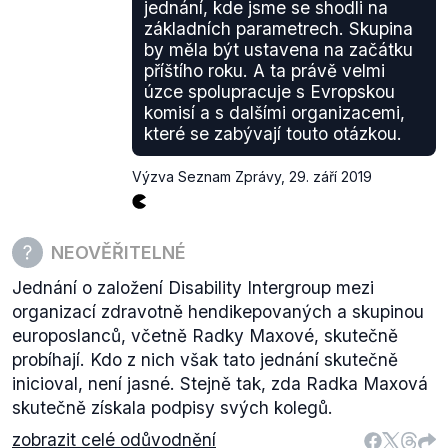
jednání, kde jsme se shodli na
základních parametrech. Skupina
by měla být ustavena na začátku
příštího roku. A ta právě velmi
úzce spolupracuje s Evropskou
komisí a s dalšími organizacemi,
které se zabývají touto otázkou.
Výzva Seznam Zprávy
,
29. září 2019
NEOVĚŘITELNÉ
Jednání o založení Disability Intergroup mezi
organizací zdravotně hendikepovaných a skupinou
europoslanců, včetně Radky Maxové, skutečně
probíhají. Kdo z nich však tato jednání skutečně
inicioval, není jasné. Stejně tak, zda Radka Maxová
skutečně získala podpisy svých kolegů.
zobrazit celé odůvodnění