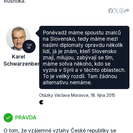
Rusnoka.
Poněvadž máme spoustu znalců
na Slovensko, tedy máme mezi
našimi diplomaty opravdu několik
TOP
09
lidí, já je znám, kteří Slovensko
Karel
znají, milujou, zabývají se tím,
Schwarzenberg
máme sotva někoho, kdo se
vyzná v Sýrii a v těchto oblastech.
To je veliký rozdíl. Tam žádnou
alternativu nemáme.
Otázky Václava Moravce
,
18. října 2015
PRAVDA
O tom, že vzájemné vztahy České republiky se