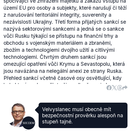
spočívající ve zmrazení majetku a zákazu vstupu na
území EU pro osoby a subjekty, které narušují či těží
z narušování teritoriální integrity, suverenity a
nezávislosti Ukrajiny. Třetí forma přijatých sankcí se
nazývá sektorovými sankcemi a jedná se o sankce
vůči Rusku týkající se přístupu na finanční trhy a
obchodu s vojenským materiálem a zbraněmi,
zbožím a technologiemi dvojího užití a citlivými
technologiemi. Čtvrtým druhem sankcí jsou
omezující opatření vůči Krymu a Sevastopolu, která
jsou navázána na nelegální anexi ze strany Ruska.
Přehled sankcí včetně časové osy osvětlující, kdy
byly které sankce přijaty či prodlouženy, je k
nalezení na stránkách
Rady Evropské unie
.
Všechny sankce jsou stále v platnosti. Ve výše
zmíněném odkazu lze dohledat, že vyjednávání o
Velvyslanec musí obecně mít
vízové liberalizaci či nové dohodě o partnerství s
bezpečnostní prověrku alespoň na
Ruskem zatím nebyla obnovena. Platnost
stupeň tajné.
SOCDEM
jednotlivých sankčních opatření byla prodloužena, a