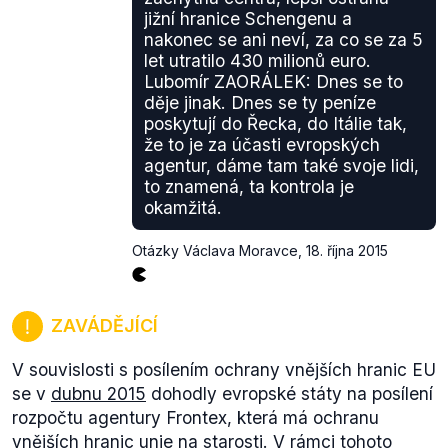
včetně kvantitativně vyjádřeného náskoku AKP s
monetární autority) inflace, a zpomalování
jižní hranice Schengenu a
odkazem na relevantní zdroje je možné nalézt na
ekonomického růstu, není dobrá. Výrok ministra
nakonec se ani neví, za co se za 5
anglické Wikipedii.
Zaorálka je proto možné označit za pravdivý.
let utratilo 430 milionů euro.
Lubomír ZAORÁLEK: Dnes se to
děje jinak. Dnes se ty peníze
poskytují do Řecka, do Itálie tak,
že to je za účasti evropských
agentur, dáme tam také svoje lidi,
to znamená, ta kontrola je
okamžitá.
Otázky Václava Moravce
,
18. října 2015
ZAVÁDĚJÍCÍ
V souvislosti s posílením ochrany vnějších hranic EU
se v
dubnu 2015
dohodly evropské státy na posílení
rozpočtu agentury Frontex, která má ochranu
vnějších hranic unie na starosti. V rámci tohoto