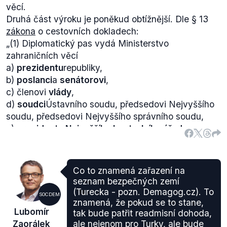
věcí.
Druhá část výroku je poněkud obtížnější. Dle § 13
zákona
o cestovních dokladech:
„
(1) Diplomatický pas vydá Ministerstvo
zahraničních věcí
a)
prezidentu
republiky,
b)
poslanci
a
senátorovi
,
c) členovi
vlády
,
d)
soudci
Ústavního soudu, předsedovi Nejvyššího
soudu, předsedovi Nejvyššího správního soudu,
e)
prezidentu Nejvyššího kontrolního úřadu,
f)
manželu
prezidenta republiky, manželu předsedy
Poslanecké sněmovny a manželu předsedy Senátu,
manželu člena vlády, manželu předsedy Ústavního
Co to znamená zařazení na
soudu, manželu předsedy Nejvyššího soudu,
seznam bezpečných zemí
manželu předsedy Nejvyššího správního soudu,
(Turecka - pozn. Demagog.cz). To
SOCDEM
g)
diplomatickému pracovníku
Ministerstva
znamená, že pokud se to stane,
Lubomír
tak bude patřit readmisní dohoda,
zahraničních věcí, manželu a nezaopatřenému dítěti
Zaorálek
ale nejenom pro Turky, ale bude
diplomatického pracovníka pracujícího na