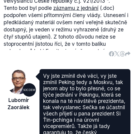
velvyslanců České republiky č.j. V21/2013
".
query a pokračujte tlačítkem Proceed
3) Na záložce
Tento bod byl podle
záznamu z jednání
(.doc)
"Information" zatrhněte v kategorii Warring party
podpořen všemi přítomnými členy vlády. Usnesení i
položky Name (Warring Party), Secondary support a
předkládaný materiál ovšem není veřejně skutečně
Comment on Secondary support. Potvrďte tlačítkem
dostupný, je veden v režimu vyhrazené (druhý ze
Add a dejte Proceed. Následně si můžete stáhnout
čtyř stupňů utajení). Z tohoto důvodu nelze se
dataset.
stoprocentní jistotou říci, že v tomto balíku
velvyslanců byl i Forejt, nicméně samotný
Schwarzenberg v
rozhovoru
z března 2013
potvrzuje, že ohledně Forejta své rozhodnutí změnil
Výrok ministra Zaorálka je tedy hodnocen jako
Vy jste zmínil dvě věci, vy jste
pravdivý, usnesení, které s pravděpodobností
zmínil Peking tedy a Moskvu, tak
hraničící s jistotou skutečně Forejta schválilo jako
jenom aby to bylo přesné, co se
SOCDEM
kandidáta na post velvyslance ve Vatikánu, je
týče jednání v Pekingu, která se
Lubomír
konala na té návštěvě prezidenta,
vedeno v neveřejném režimu.
Zaorálek
tak velvyslanec Sečka se účastnil
všech přijetí u pana prezident Si
Ťin-pchinga i na úrovni
vicepremiérů. Takže já tady
garantuju to, že český