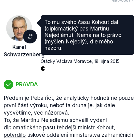
To mu svého času Kohout dal
(diplomatický pas Martinu
Nejedlému). Nemá na to právo
TOP
09
(myšlen Nejedlý), dle mého
Karel
názoru.
Schwarzenberg
Otázky Václava Moravce
,
18. října 2015
PRAVDA
Předem je třeba říct, že analyticky hodnotíme pouze
první část výroku, neboť ta druhá je, jak dále
vysvětlíme, věc názorová.
To, že Martinu Nejedlému schválil vydání
diplomatického pasu tehdejší ministr Kohout,
potvrdilo
tiskové oddělení ministerstva zahraničních