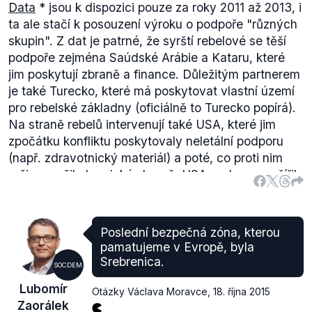
Data
* jsou k dispozici pouze za roky 2011 až 2013, i
ta ale stačí k posouzení výroku o podpoře "různých
skupin". Z dat je patrné, že syrští rebelové se těší
podpoře zejména Saúdské Arábie a Kataru, které
jim poskytují zbraně a finance. Důležitým partnerem
je také Turecko, které má poskytovat vlastní území
pro rebelské základny (oficiálně to Turecko popírá).
Na straně rebelů intervenují také USA, které jim
zpočátku konfliktu poskytovaly neletální podporu
(např. zdravotnický materiál) a poté, co proti nim
režim použil chemické zbraně, USA podporu rozšířily
i o munici a zbraně.
Syrský režim byl podle dat UCDP od začátku
podporován zejména Ruskem a Íránem. Tyto státy
Poslední bezpečná zóna, kterou
shodně podpořily Asadův režim dodávkami zbraní a
pamatujeme v Evropě, byla
munice, v případě Íránu byly navíc zaznamenány
Srebrenica.
SOCDEM
indicie, že na straně vlády přímo bojovaly íránské
Lubomír
Revoluční gardy. Pro úplnost, syrskou vládu
Otázky Václava Moravce
,
18. října 2015
Zaorálek
podpořila také Venezuela dodávkami paliva a