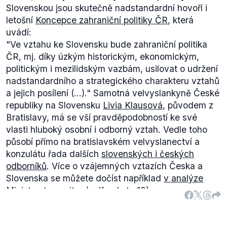
Slovenskou jsou skutečně nadstandardní hovoří i
letošní
Koncepce zahraniční politiky ČR
, která
uvádí:
"Ve vztahu ke Slovensku bude zahraniční politika
ČR, mj. díky úzkým historickým, ekonomickým,
politickým i mezilidským vazbám, usilovat o udržení
nadstandardního a strategického charakteru vztahů
a jejich posílení (...)."
Samotná velvyslankyně České
republiky na Slovensku
Livia Klausová
, původem z
Bratislavy, má se vší pravděpodobností ke své
vlasti hluboký osobní i odborný vztah. Vedle toho
působí přímo na bratislavském velvyslanectví a
konzulátu řada dalších
slovenských i českých
odborníků
. Více o vzájemných vztazích Česka a
Slovenska se můžete dočíst například
v analýze
Ministerstva vnitra
/.pdf, od str. 18).
Česká republika jako jedna z mála zemí udržuje
rovněž své stále velvyslanectví také v Damašku,
kde vedle
velvyslankyně Evy Filipi
působí ještě