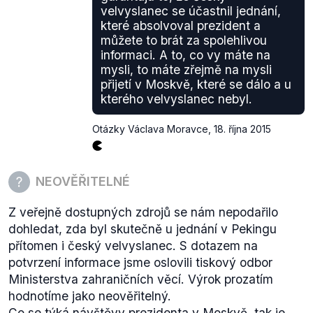
velvyslanec se účastnil jednání,
které absolvoval prezident a
můžete to brát za spolehlivou
informaci. A to, co vy máte na
mysli, to máte zřejmě na mysli
přijetí v Moskvě, které se dálo a u
kterého velvyslanec nebyl.
Otázky Václava Moravce
,
18. října 2015
NEOVĚŘITELNÉ
Z veřejně dostupných zdrojů se nám nepodařilo
dohledat, zda byl skutečně u jednání v Pekingu
přítomen i český velvyslanec. S dotazem na
potvrzení informace jsme oslovili tiskový odbor
Ministerstva zahraničních věcí. Výrok prozatím
hodnotíme jako neověřitelný.
Co se týká návštěvy prezidenta v Moskvě, tak je