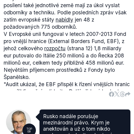
posílení také jednotlivé země mají za úkol vyslat
odborníky a techniku. Podle posledních zpráv však
zatím evropské státy
nabídly
jen 48 z
požadovaných 775 odborníků.
V Evropské unii fungoval v letech 2007-2013 Fond
pro vnější hranice (External Borders Fund, EBF), z
jehož celkového
rozpočtu
(strana 12) 1,8 miliardy
eur putovalo do Itálie 250 milionů a do Řecka 208
milionů eur, celkem tedy přibližně 458 milionů eur.
Největším příjemcem prostředků z Fondy bylo
Španělsko.
"Audit ukázal, že EBF přispěl k řízení vnějších hranic
a posílil finanční solidaritu. Další přidaná hodnota
EU však byla omezená a celkový výsledek nebylo
možné změřit kvůli nedostatkům v monitorování
odpovědnými orgány a závažným vadám
Rusko nadále porušuje
hodnocení ex post, která prováděla Komise a
mezinárodní právo. Krym je
členské státy,"
píše Evropský účetní dvůr ve svojí
anektován a už o tom nikdo
TOP
09