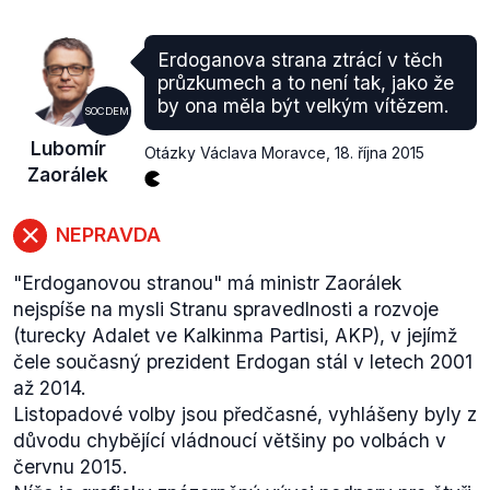
zaokrouhleny, *odhad.
Mezinárodní měnový fond stav turecké ekonomiky
Erdoganova strana ztrácí v těch
dále komentuje ve svých výhledových zprávách z
průzkumech a to není tak, jako že
dubna
a
října
2015 takto:
by ona měla být velkým vítězem.
SOCDEM
ekonomický růst
v Turecku se v roce 2014 snížil
Lubomír
v reakci na restriktivní opatření z roku 2013. V
Otázky Václava Moravce
,
18. října 2015
Zaorálek
roce 2015 se očekává mírné oživení, (3,1 % oproti
2,9 % v roce 2014), díky nárůstu spotřeby
umožněnému nižšími cenami surovin. Na Turecko
NEPRAVDA
nicméně nepříznivě působí ekonomická recese v
"Erdoganovou stranou" má ministr Zaorálek
Rusku a domácí politická nejistota, které ovlivňují
nejspíše na mysli Stranu spravedlnosti a rozvoje
investice a poptávku. Podle
OSN
(.pdf) tak
(turecky Adalet ve Kalkinma Partisi, AKP), v jejímž
Turecko, navzdory mírnému zlepšení
čele současný prezident Erdogan stál v letech 2001
ekonomického růstu, podobně jako další
až 2014.
"emerging economies" například v oblasti
Listopadové volby jsou předčasné, vyhlášeny byly z
jihovýchodní Evropy, zažívá delší období
důvodu chybějící vládnoucí většiny po volbách v
pomalejších temp růstu. Od toho je možné odvodit
červnu 2015.
také rostoucí míru nezaměstnanosti.