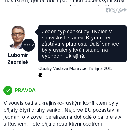
masakrem, genocidou spáchanou bosenskými Srby
na počátku července 1995. (
přehled
k výročí
události) Ta vzápětí vyprovokovala bombardování
strategických cílů Srbska jednotkami NATO, známé
jako
Operation Deliberate Force
.
Jeden typ sankcí byl uvalen v
souvislosti s anexí Krymu, ten
zůstává v platnosti. Další sankce
SOCDEM
byly uvaleny kvůli situaci na
Lubomír
východní Ukrajině.
Zaorálek
Otázky Václava Moravce
,
18. října 2015
PRAVDA
V souvislosti s ukrajinsko-ruským konfliktem byly
přijaty čtyři druhy sankcí. Nejprve EU pozastavila
jednání o vízové liberalizaci a dohodě o partnerství
s Ruskem. Poté přijala restriktivní opatření