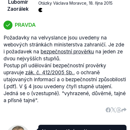
Lubomír
to do 15. března 2016 v případě opatření vůči
Otázky Václava Moravce
,
18. října 2015
Zaorálek
osobám a entitám, do 23. června 2016 v případě
sankcí navázaných na anexi Krymu a Sevastopolu a
do 31. ledna 2016 v případě sektorových či také
PRAVDA
hospodářských sankcí vůči Rusku.
Požadavky na velvyslance jsou uvedeny na
Ministr Zaorálek má tedy pravdu v tom, že jeden
webových stránkách ministerstva zahraničí. Je zde
typ sankcí byl uvalen v souvislosti s anexí Krymu a
i požadavek na
bezpečnostní prověrku
na jeden ze
další kvůli konfliktu na východě Ukrajiny, i v tom, že
dvou nejvyšších stupňů.
opatření zůstávají v platnosti.
Postup při udělování bezpečnostní prověrky
upravuje
zák. č. 412/2005 Sb.
, o ochraně
utajovaných informací a o bezpečnostní způsobilosti
(.pdf). V § 4 jsou uvedeny čtyři stupně utajení.
Jedná se o (vzestupně). "vyhrazené, důvěrné, tajné
a přísně tajné".