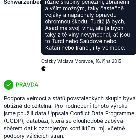
Schwarzenberg
různé skupiny penězmi, zbraněmi
hodnotíme jako pravdivý.
a vším možným, taky částečně
vojáky a napáchaly opravdu
Zdroj: Institute fot the Study of War
ohromnou škodu. Tudíž já bych,
Asad má svoji vinu, ale já bych
taky z té viny nevynechal, ať jsou
to Turci nebo Saúdové nebo
Kataři nebo Íránci, i ty velmoce.
Otázky Václava Moravce
,
18. října 2015
PRAVDA
Podpora velmocí a států povstaleckých skupin bývá
obtížně doložitelná. Pro hodnocení tohoto výroku
jsme použili data
Uppsala Conflict Data Programme
(UCDP), databázi, která se dlouhodobě zabývá
sběrem dat k ozbrojeným konfliktům, mj. včetně
podpory válčících stran.