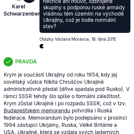
zprávě
, kde shrnuje výsledky fondu.
nechce ani mluvit, ozbrojené
Karel
skupiny s podporou ruské armády
Pro rozpočtové období 2014-2020 se pak
Schwarzenberg
vládnou těm územím na východě
nástupcem
EBF stal
Fond pro vnitřní bezpečnost
Ukrajiny, což je todle normální
(.pdf) s rozpočtem téměř 7 miliard eur. I zde se
stav?
přerozdělují prostředky prostřednictvím národních
programů. Část prostředků na ochranu vnějších
Otázky Václava Moravce
,
18. října 2015
hranic tedy bude rozdělena prostřednictvím
agentury Frontex, kde budou pod kontrolou
odborníků ze všech států, část ale bude i nadále
PRAVDA
přerozdělována prostřednictvím podobného
mechanismu jako v předchozích letech a proto
Krym je součástí Ukrajiny od roku 1954, kdy jej
výrok hodnotíme jako zavádějící.
sovětský vůdce Nikita Chruščov Ukrajině
administrativně předal (dříve spadala pod Rusko). V
rámci SSSR tehdy šlo spíše o formální záležitost.
Krym zůstal Ukrajině i po rozpadu SSSR, což v tzv.
Budapešťském memorandu
potvrdila i Ruská
federace. Memorandum bylo podepsáno v prosinci
1994 zástupci Ukrjainy, Ruska, Velké Británie a
USA. Ukrajině, která se vzdala svých jaderných