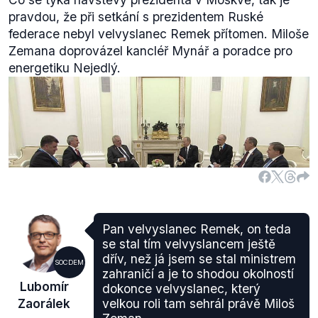
pravdou, že při setkání s prezidentem Ruské
federace nebyl velvyslanec Remek přítomen. Miloše
Zemana doprovázel kancléř Mynář a poradce pro
energetiku Nejedlý.
Pan velvyslanec Remek, on teda
se stal tím velvyslancem ještě
Zdroj fotky:
RU.cz
dřív, než já jsem se stal ministrem
SOCDEM
zahraničí a je to shodou okolností
Lubomír
dokonce velvyslanec, který
Zaorálek
velkou roli tam sehrál právě Miloš