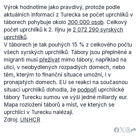
Výrok hodnotíme jako pravdivý, protože podle
aktuálních informací z Turecka se počet uprchlíků v
táborech pohybuje okolo
300 000 osob
. Celkový
počet uprchlíků k 2. říjnu je
2 072 290 syrských
uprchlíků
.
V táborech je tak pouhých 15 % z celkového počtu
všech syrských uprchlíků. Tábory jsou přeplněné a
migranti musí
přežívat
mimo tábory, například na
ulici, v neobydlených rozpadlých domech, nebo
těm, kterým to finanční situace umožní, i v
pronajatých domech. EU se reakci na současnou
situaci uprchlíků dohodla, že
podpoří
uprchlické
tábory Turecku sumou ve výši jedné miliardy eur.
Mapa rozložení táborů a míst, ve kterých se
uprchlíci v Turecku nalézají.
Zdroj:
UNHCR