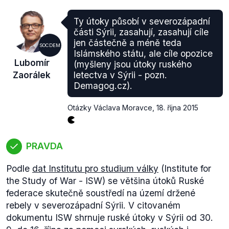
Ty útoky působí v severozápadní
části Sýrii, zasahují, zasahují cíle
jen částečně a méně teda
SOCDEM
Islámského státu, ale cíle opozice
Lubomír
(myšleny jsou útoky ruského
Zaorálek
letectva v Sýrii - pozn.
Demagog.cz).
Otázky Václava Moravce
,
18. října 2015
PRAVDA
Podle
dat Institutu pro studium války
(
Institute for
the Study of War - ISW
) se většina útoků Ruské
federace skutečně soustředí na území držené
rebely v severozápadní Sýrii. V citovaném
dokumentu ISW shrnuje ruské útoky v Sýrii od 30.