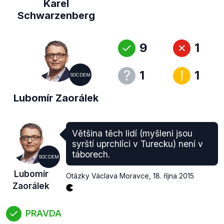
Karel
Schwarzenberg
9
1
1
1
SOCDEM
Lubomír Zaorálek
Většina těch lidí (myšleni jsou
syrští uprchlíci v Turecku) není v
táborech.
SOCDEM
Lubomír
Otázky Václava Moravce
,
18. října 2015
Zaorálek
PRAVDA