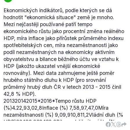
Ekonomických indikátorů, podle kterých se dá
hodnotit "ekonomická situace" země je mnoho.
Mezi nejčastěji používané patří tempo
ekonomického růstu jako procentní změna reálného
HDP, míra inflace jako přírůstek průměrného indexu
spotřebitelských cen, míra nezaměstnanosti jako
podíl nezaměstnaných na ekonomicky aktivním
obyvatelstvu a bilance běžného účtu ve vztahu k
HDP (jakožto ukazatel vnější ekonomické
rovnováhy). Mezi data zahrnujeme ještě poměr
hrubého státního dluhu k HDP (pro srovnání
průměrný hrubý dluh ČR v letech 2013 - 2015 činil
42,8 % HDP).
201320142015*2016*Tempo růstu HDP
(%)4.22,93,02,8Inflace (%) 7,58,97,47,0Míra
nezaměstnanosti (%) 9,09,910,811,2Vládní dluh (%
HDP)36,133,632,132,6Bilance běžného účtu (%
HDP)-7,9-5,8-4,5-4,7
Zdroj dat: MMF, hodnoty