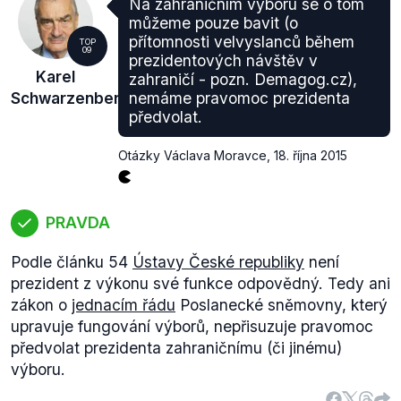
Na zahraničním výboru se o tom
můžeme pouze bavit (o
přítomnosti velvyslanců během
TOP
09
prezidentových návštěv v
Karel
zahraničí - pozn. Demagog.cz),
Schwarzenberg
nemáme pravomoc prezidenta
předvolat.
Otázky Václava Moravce
,
18. října 2015
PRAVDA
Podle článku 54
Ústavy České republiky
není
prezident z výkonu své funkce odpovědný. Tedy ani
zákon o
jednacím řádu
Poslanecké sněmovny, který
upravuje fungování výborů, nepřisuzuje pravomoc
předvolat prezidenta zahraničnímu (či jinému)
výboru.