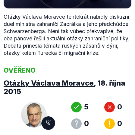
Otázky Václava Moravce tentokrát nabídly diskuzní
duel ministra zahraničí Zaorálka a jeho předchůdce
Schwarzenberga. Není tak vůbec překvapivé, že
oba pánové řešili aktuální otázky zahraniční politiky.
Debata přinesla témata ruských zásahů v Sýrii,
otázky kolem Turecka či migrační krize.
OVĚŘENO
Otázky Václava Moravce
,
18. října
2015
5
0
0
0
TOP
09