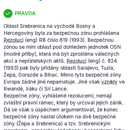
pohonných hmot.
Výrok hodnotíme jako pravdivý, protože data UCDP
PRAVDA
se shoduj s tvrzeními Karla Schwarzenberga.
Oblast Srebrenica na východě Bosny a
*
K získání dat použijte následující postup:
Hercegoviny byla za bezpečnou zónu prohlášena
1) Na záložce "Subset" vyberte z kategorie Name
Rezolucí
(eng) RB číslo 819 (1993). Bezpečnou
(conflict) položku Syria: government a dejte
zónou se míní oblast pod dohledem jednotek OSN
Proceed
(modré přilby), která má být zproštěna válečných
2) Na záložce "Restrictions" vyberte z kategorie
akcí a nepřátelských aktů.
Rezolucí
(eng) č. 824
Year (conflict) rok 2011 a potvrďte tlačítkem Add to
(1993) pak byly přidány oblasti Sarajevo, Tuzla,
query, následně z rolovací nabídky vyberte
Žepa, Gorazde a Bihac. Mimo tyto bezpečné zóny
znamínko >= a opět Proceed
Evropa žádné jiné nepamatuje. Jiné však
vznikly
ve
3) Na záložce "Information" zatrhněte v kategorii
Rwandě, Iráku či Srí Lance.
Warring party položky Name (Warring Party),
Bezpečné zóny, vyhlášené rezolucemi, nemají
Secondary support a Comment on Secondary
zvláštní právní rámec, který by určoval jejich zánik.
support. Potvrďte tlačítkem Add a dejte Proceed.
Dá se však s úspěchem argumentovat, že konec
Následně si můžete stáhnout dataset.
bezpečné zóny nastal útokem na dvě bezpečné
zóny (Žepa a Srebrenica) a tzv. Srebrenickým