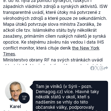
9. do 16. října za pomoci syrských, ruských i
západních vládních zdrojů a syrských aktivistů. ISW
transparentně uvádí, které útoky má potvrzené z
věrohodných zdrojů a které pouze ze sekundárních.
Mapa útoků potvrzuje slova ministra Zaorálka, že
ačkoli cíle tzv. Islámského státu byly několikrát
zasaženy, primárním cílem ruských náletů je syrská
opozice. Ke stejnému závěru nás vedou i data IHS
conflict monitor, která cituje deník
the New York
Times
.
Ministerstvo obrany RF na svých stránkách uvádí
oblast útoků, která shodují s výše uvedenými daty,
ale tvrdí, že cílem je výhradně Islámský stát (např.
zde
,
zde
). Nicméně z dřívějšího
vyjádření
ministra
zahraničí Sergeje Lavrova je zřejmé, že ruská
Tam je viníků (v Sýrii - pozn.
identifikace cílů není příliš sofistikovaná ("Pokud to
Demagog.cz) více. Hlavně taky
vypadá jako terorista, chová se to jako terorista,
několik států v okolí, kteří s
TOP
09
chodí to jako terorista, bojuje to jako terorista, pak je
nadšením se vrhly do této
Karel
občanské války, podporovaly
to jistě terorista, ne?"). Výrok ministra Zaorálka tedy