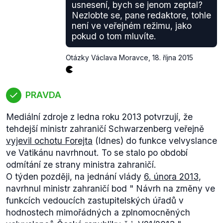
tyto podmínky nejsou v případě Krymu splněny.
usnesení, bych se jenom zeptal?
Podobně jako u hodnocení výroku o podpoře
Nezlobte se, pane redaktore, tohle
velmocí válčícím stranám v Sýrii, i zde jsme pro
není ve veřejném režimu, jako
pokud o tom mluvíte.
hodnocení použili data
Uppsala Conflict Data
Programme
(UCDP). Podle
dat
* UCDP byly
Otázky Václava Moravce
,
18. října 2015
povstalci na východní Ukrajině podporováni
Ruskem formou dodávek zbraní a dalšího
vojenského materiálu. Poskytnuta byla také finanční
PRAVDA
a potravinová pomoc. Dále byly podporováni ruští
dobrovolníci, aby bojovali ve východní Ukrajině.
Mediální zdroje z ledna roku 2013 potvrzují, že
UCDP se nepodařilo spolehlivě ověřit spekulace, že
tehdejší ministr zahraničí Schwarzenberg veřejně
ve východní Ukrajině operují přímo jednotky ruské
vyjevil ochotu Forejta
(Idnes) do funkce velvyslance
armády.
ve Vatikánu navrhnout. To se stalo po období
*
K získání dat použijte následující postup:
odmítání ze strany ministra zahraničí.
1) Na záložce "Subset" vyberte z kategorie Name
O týden později, na jednání vlády
6. února 2013
,
(conflict) položky Ukraine: Donetsk, Ukraine:
navrhnul ministr zahraničí bod "
Návrh na změny ve
Lugansk a Ukraine: Novorossiya a dejte Proceed
funkcích vedoucích zastupitelských úřadů v
2) Na záložce "Restrictions"
vyberte z kategorie
hodnostech mimořádných a zplnomocněných
Year (conflict) rok 2014, potvrďte tlačítkem Add to