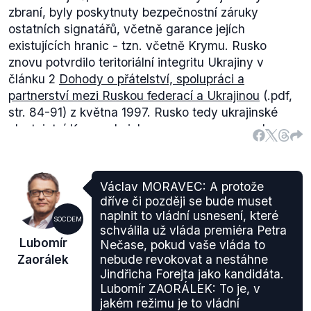
zbraní, byly poskytnuty bezpečnostní záruky
ostatních signatářů, včetně garance jejích
existujících hranic - tzn. včetně Krymu. Rusko
znovu potvrdilo teritoriální integritu Ukrajiny v
článku 2
Dohody o přátelství, spolupráci a
partnerství mezi Ruskou federací a Ukrajinou
(.pdf,
str. 84-91) z května 1997. Rusko tedy ukrajinské
vlastnictví Krymu do jeho anexe nerozporovalo.
Že anexe Krymu bylo porušením mezinárodního
práva, se domnívají různé právní autority, jako
Mezinárodní advokátní asociace
(
International Bar
Václav MORAVEC: A protože
Association -IBA
), která poukazuje zejména na
dříve či později se bude muset
porušení
2. článku Charty OSN
, který zapovídá
naplnit to vládní usnesení, které
SOCDEM
použití síly proti teritoriální integritě jiných států.
schválila už vláda premiéra Petra
Lubomír
Nečase, pokud vaše vláda to
University of Cambridge publikovala
text
, ve kterém
Zaorálek
nebude revokovat a nestáhne
rozebírá, za jakých podmínek může být odtržení
Jindřicha Forejta jako kandidáta.
části území v souladu s mezinárodním právem (tj.
Lubomír ZAORÁLEK: To je, v
nebyl by porušen princip teritoriální integrity), a proč
jakém režimu je to vládní