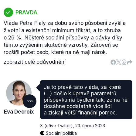
PRAVDA
Vláda Petra Fialy za dobu svého působení zvýšila
životní a existenční minimum třikrát, a to zhruba
o 26 %. Některé sociální příspěvky a dávky díky
těmto zvýšením skutečně vzrostly. Zároveň se
rozšířil počet osob, které na ně mají nárok.
zobrazit celé odůvodnění
Je to právě tato vláda, za které
(...) došlo k úpravě parametrů
příspěvku na bydlení tak, že na ně
ODS
dosáhne podstatně více lidí
Eva Decroix
a získají větší finanční pomoc.
X (dříve Twitter)
,
23. února 2023
Sociální politika