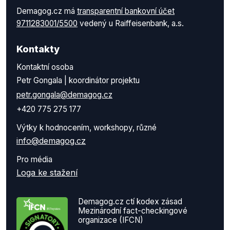
Demagog.cz má
transparentní bankovní účet
9711283001/5500
vedený u Raiffeisenbank, a.s.
Kontakty
Kontaktní osoba
Petr Gongala | koordinátor projektu
petr.gongala@demagog.cz
+420 775 275 177
Výtky k hodnocením, workshopy, různé
info@demagog.cz
Pro média
Loga ke stažení
Demagog.cz ctí kodex zásad
Mezinárodní fact-checkingové
organizace (IFCN)