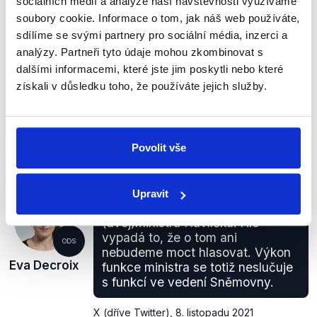
sociálních médií a analýze naší návštěvnosti využíváme
ZAVÁDĚJÍCÍ
soubory cookie. Informace o tom, jak náš web používáte,
sdílíme se svými partnery pro sociální média, inzerci a
Průměrná výše starobních důchodů skutečně
analýzy. Partneři tyto údaje mohou zkombinovat s
v posledních dvou letech výrazně narůstá a dle
dalšími informacemi, které jste jim poskytli nebo které
odhadu MPSV ještě v letošním roce přesáhne
získali v důsledku toho, že používáte jejich služby.
20 tisíc Kč. Zvýšení důchodů nicméně vychází ze
zákona, a Fialova vláda k němu tedy přistoupit
musela.
Povolit vše
zobrazit celé odůvodnění
Upravit
ANO navrhlo na předsedu
(dvoj)ministra Havlíčka. Ale
vypadá to, že o tom ani
ODS
nebudeme moct hlasovat. Výkon
Eva Decroix
funkce ministra se totiž neslučuje
s funkcí ve vedení Sněmovny.
X (dříve Twitter)
,
8. listopadu 2021