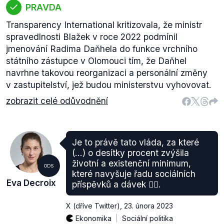
PRAVDA
Transparency International kritizovala, že ministr
spravedlnosti Blažek v roce 2022 podmínil
jmenování Radima Daňhela do funkce vrchního
státního zástupce v Olomouci tím, že Daňhel
navrhne takovou reorganizaci a personální změny
v zastupitelství, jež budou ministerstvu vyhovovat.
zobrazit celé odůvodnění
Je to právě tato vláda, za které
(...) o desítky procent zvýšila
životní a existenční minimum,
ODS
které navyšuje řadu sociálních
Eva Decroix
příspěvků a dávek 👍🏻.
X (dříve Twitter)
,
23. února 2023
Ekonomika
Sociální politika