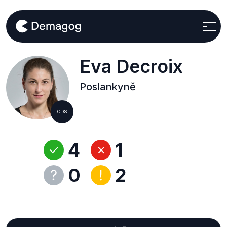
Eva Decroix
Poslankyně
ODS
4
1
0
2