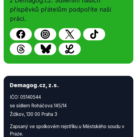
z Demagog.cz. Sdílením našich
příspěvků přátelům podpoříte naši
práci.
Demagog.cz, z.s.
IČO: 05140544
se sídlem Roháčova 145/14
Žižkov, 130 00 Praha 3
Zapsaný ve spolkovém rejstříku u Městského soudu v
Praze.