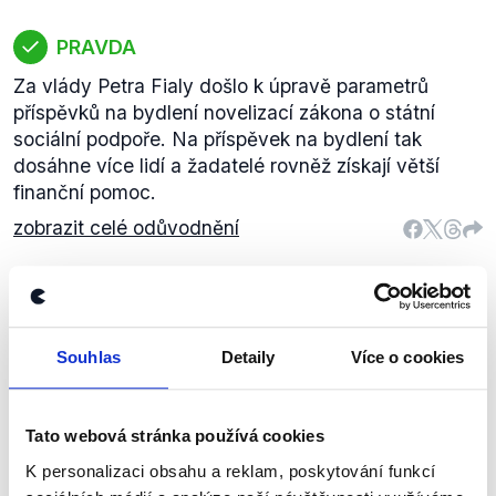
PRAVDA
Za vlády Petra Fialy došlo k úpravě parametrů
příspěvků na bydlení novelizací zákona o státní
sociální podpoře. Na příspěvek na bydlení tak
dosáhne více lidí a žadatelé rovněž získají větší
finanční pomoc.
zobrazit celé odůvodnění
Je to právě tato vláda, za které
rekordně rostou důchody a letošní
Souhlas
Detaily
Více o cookies
průměrný důchod přesáhne
ODS
20 000 Kč.
Eva Decroix
Tato webová stránka používá cookies
X (dříve Twitter)
,
23. února 2023
Sociální politika
K personalizaci obsahu a reklam, poskytování funkcí