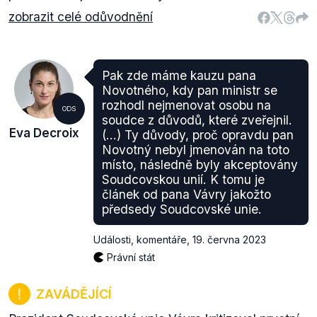
zobrazit celé odůvodnění
Pak zde máme kauzu pana
Novotného, kdy pan ministr se
rozhodl nejmenovat osobu na
ODS
soudce z důvodů, které zveřejnil.
Eva Decroix
(…) Ty důvody, proč opravdu pan
Novotný nebyl jmenován na toto
místo, následně byly akceptovány
Soudcovskou unií. K tomu je
článek od pana Vávry jakožto
předsedy Soudcovské unie.
Události, komentáře
,
19. června 2023
Právní stát
ZAVÁDĚJÍCÍ