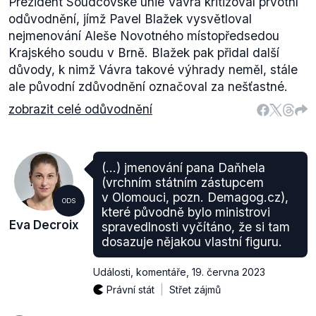
Prezident Soudcovské unie Vávra kritizoval prvotní
odůvodnění, jímž Pavel Blažek vysvětloval
nejmenování Aleše Novotného místopředsedou
Krajského soudu v Brně. Blažek pak přidal další
důvody, k nimž Vávra takové výhrady neměl, stále
ale původní zdůvodnění označoval za nešťastné.
zobrazit celé odůvodnění
(…) jmenování pana Daňhela
(vrchním státním zástupcem
v Olomouci, pozn. Demagog.cz),
ODS
které původně bylo ministrovi
Eva Decroix
spravedlnosti vyčítáno, že si tam
dosazuje nějakou vlastní figuru.
Události, komentáře
,
19. června 2023
Právní stát
Střet zájmů